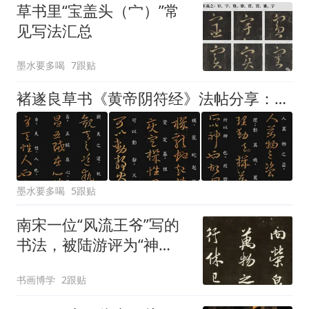
草书里“宝盖头（宀）”常
见写法汇总
墨水要多喝
7跟贴
褚遂良草书《黄帝阴符经》法帖分享：此帖很少见，清晰度尚可，值得学习欣赏，我已配上了参考的逐字楷书释文
墨水要多喝
5跟贴
南宋一位“风流王爷”写的
书法，被陆游评为“神
品”，董其昌：比得上米
书画博学
2跟贴
芾！