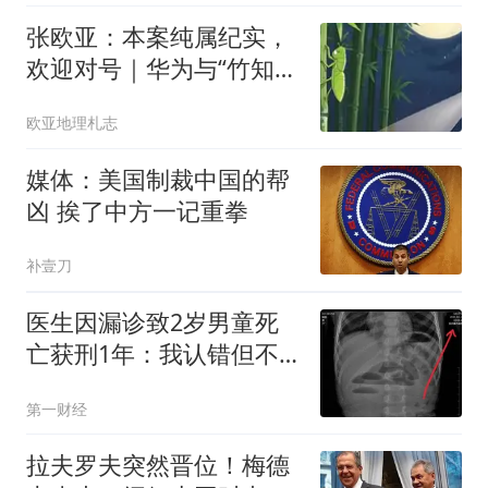
张欧亚：本案纯属纪实，
欢迎对号｜华为与“竹知
鸟”的失序之局
欧亚地理札志
媒体：美国制裁中国的帮
凶 挨了中方一记重拳
补壹刀
医生因漏诊致2岁男童死
亡获刑1年：我认错但不
能认罪
第一财经
拉夫罗夫突然晋位！梅德