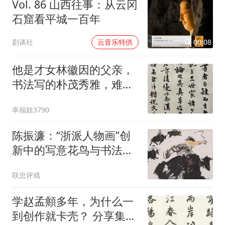
Vol. 86 山西往事：从云冈
石窟看平城一百年
00:08
剧谈社
云音乐特供
他是才女林徽因的父亲，
书法写的朴茂秀雅，难怪
女儿也这么优秀——林长
幸福娃3790
民书法
陈振濂：“浙派人物画”创
新中的写意花鸟与书法用
笔诸问题
联忠评戏
学赵孟頫多年，为什么一
到创作就卡壳？ 分享集字