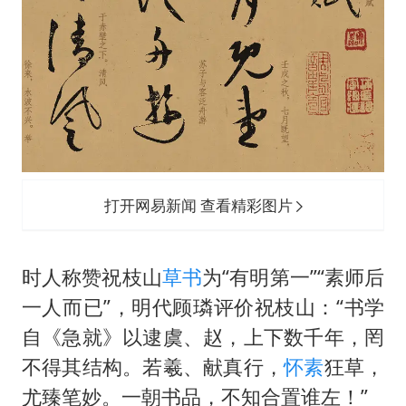
打开网易新闻 查看精彩图片
时人称赞祝枝山
草书
为“有明第一”“素师后
一人而已”，明代顾璘评价祝枝山：“书学
自《急就》以逮虞、赵，上下数千年，罔
不得其结构。若羲、献真行，
怀素
狂草，
尤臻笔妙。一朝书品，不知合置谁左！”