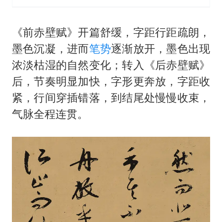
《前赤壁赋》开篇舒缓，字距行距疏朗，
墨色沉凝，进而
笔势
逐渐放开，墨色出现
浓淡枯湿的自然变化；转入《后赤壁赋》
后，节奏明显加快，字形更奔放，字距收
紧，行间穿插错落，到结尾处慢慢收束，
气脉全程连贯。