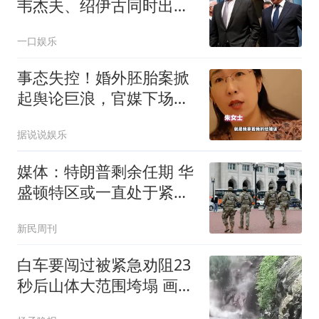
韦杰夫、绍伊古同时出
局，普京想干什么？
一口娱乐
事态失控！婚外胚胎案掀
起舆论巨浪，官媒下场锐
评 道无数妻子痛点
据说说娱乐
媒体：特朗普剩余任期 华
盛顿特区或一直处于紧急
状态
新民周刊
白车要闯过被紧急劝阻23
秒后山体大范围垮塌 画面
披露