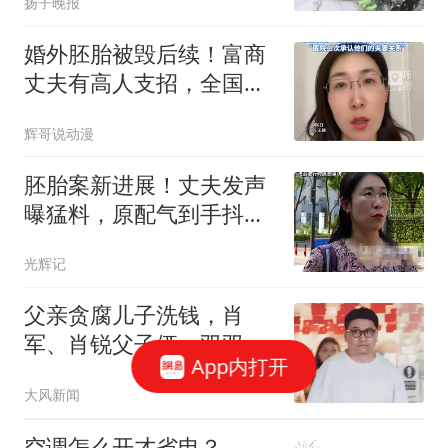
扬子晚报
婚外胚胎被毁后续！富商
丈夫有高人支招，全国政
协知名律师撂狠话
辉哥说动漫
胚胎案新进展！丈夫发声
曝猛料，原配气到手抖，
出轨对象不止一人
光辉记
父亲贪腐儿子洗钱，肖
军、肖锐父子俩，双双被
App内打开
查处
大风新闻
空调怎么开才省电？