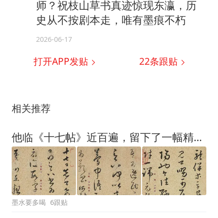
师？祝枝山草书真迹惊现东瀛，历
史从不按剧本走，唯有墨痕不朽
2026-06-17
打开APP发贴
22
条跟贴
相关推荐
他临《十七帖》近百遍，留下了一幅精妙的墨迹珍品传世至今
墨水要多喝
6跟贴