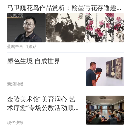
马卫巍花鸟作品赏析：翰墨写花存逸趣，丹青寄志见高怀
蓝鹰书画
1跟贴
墨色生境 自成世界
新浪财经
金陵美术馆“美育润心 艺
术疗愈”专场公教活动顺利
开展
现代快报