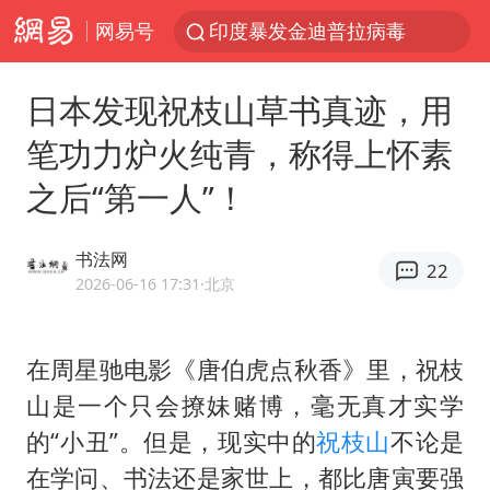
网易号
41岁女子为鼓励女儿考上985研究生
郑国霖回应去景区上班被保安拦下
日本发现祝枝山草书真迹，用
24小时不关空调 电费反而更低？
笔功力炉火纯青，称得上怀素
陕西柞水县突发泥石流致1死2失联
之后“第一人”！
“梅姨”已是老年人 死刑或适用受限
“事业单位招聘不是人情买卖”
书法网
22
杭州一小区17楼玻璃幕墙爆裂
2026-06-16 17:31
·北京
南大数院院长疑辞职信里写不想干了
美国退回1000亿美元关税
在周星驰电影《唐伯虎点秋香》里，
祝枝
山
是一个只会撩妹赌博，毫无真才实学
早田希娜挺进横滨女单16强
的“小丑”。但是，现实中的
祝枝山
不论是
李亚鹏向地铁吐血女孩捐99999元
在学问、书法还是家世上，都比唐寅要强