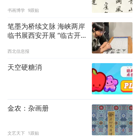
行书诗词10首学习！
书画博学
9跟贴
笔墨为桥续文脉 海峡两岸
临书展西安开展 “临古开
新 共书辉煌——西安碑林
西北信息报
海峡两岸临书展（2025—
2026）”开幕
天空硬糖消
金农：杂画册
文艺天下
1跟贴