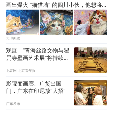
画出爆火 “猫猫墙” 的四川小伙，他想将一笔一画留在大理
大理融媒
观展｜“青海丝路文物与瞿
昙寺壁画艺术展”将持续至
8月31日
北青网-北京青年报
影院变画廊、广货出国
门，广东在印尼放“大招”
广东发布