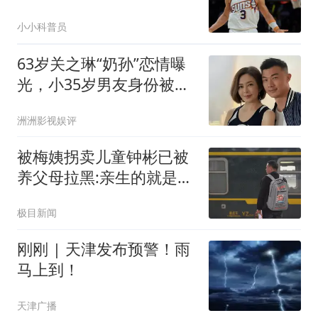
总想加价至今没人要
小小科普员
63岁关之琳“奶孙”恋情曝
光，小35岁男友身份被
扒，歪嘴脸宽辣眼
洲洲影视娱评
被梅姨拐卖儿童钟彬已被
养父母拉黑:亲生的就是亲
生的
极目新闻
刚刚 | 天津发布预警！雨
马上到！
天津广播