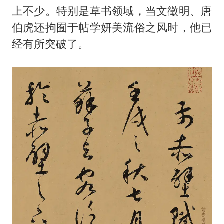
李嫣近照曝光
上不少。特别是草书领域，当文徵明、唐
新华社权威快报|我国编制完成新版全月地质图
伯虎还拘囿于帖学妍美流俗之风时，他已
知识产权强国建设驶入“快车道”
经有所突破了。
要给全体职工“应休尽休”的底气
中国经济展现强大韧性和活力