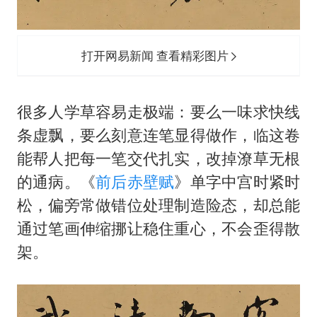
打开网易新闻 查看精彩图片
很多人学草容易走极端：要么一味求快线
条虚飘，要么刻意连笔显得做作，临这卷
能帮人把每一笔交代扎实，改掉潦草无根
的通病。《
前后赤壁赋
》单字中宫时紧时
松，偏旁常做错位处理制造险态，却总能
通过笔画伸缩挪让稳住重心，不会歪得散
架。