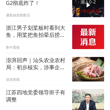
G2彻底炸了！
通勤崩溃观察员
浙江男子划桨板时看到大
鱼，用桨把鱼拍晕后捞
起；当事人：鱼重7斤6
鲁中晨报
两，做成红烧辣子鱼块，
味道很好
澎湃回声｜汕头农业农村
局：初步核实，涉事企业
牛蛙货源来自长沙和湛江
澎湃新闻
江苏四地党委领导班子有
调整