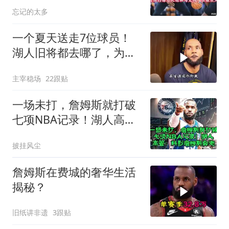
和马克西，征服众人
忘记的太多
一个夏天送走7位球员！
湖人旧将都去哪了，为何
合同越签越小？
主宰稳场
22跟贴
一场未打，詹姆斯就打破
七项NBA记录！湖人高
管：料到詹姆斯会走
披挂风尘
詹姆斯在费城的奢华生活
揭秘？
旧纸讲非遗
3跟贴