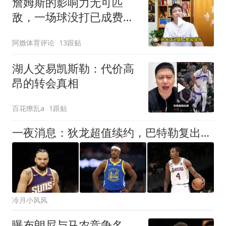
詹姆斯的影响力无可匹
敌，一场球没打已成费城
传奇
阿嬍体育评论
13跟贴
湖人交易凯斯勒：代价高
昂的转会真相
百花缭乱a
1跟贴
一夜消息：狄龙超值续约，巴特勒复出时间曝光，湖人旧将重返联盟
冷月小风风
曝布朗尼与马农竞争名