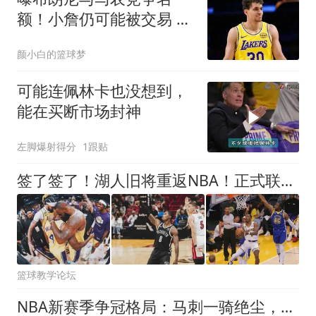
额！小詹仍可能被交易 湖
媒盼3方交易送入费城
颜小白的篮球梦
可能连佩林卡也没想到，
能在买断市场封神
左脚爆射得分
1跟贴
签了签了！湖人旧将重返NBA！正式联手约基奇
篮球教学论坛
NBA新赛季争冠格局：马刺一骑绝尘，76人豪赌，谁在陪跑？