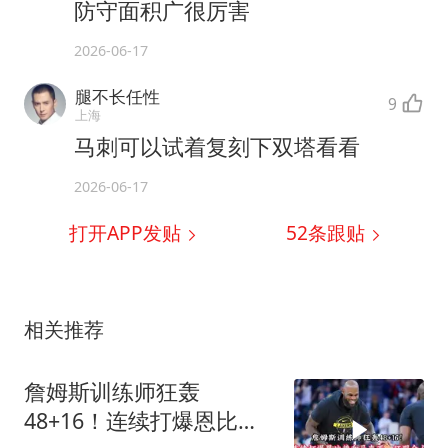
防守面积广很厉害
2026-06-17
腿不长任性
9
上海
马刺可以试着复刻下双塔看看
2026-06-17
打开APP发贴
52
条跟贴
相关推荐
詹姆斯训练师狂轰
48+16！连续打爆恩比德