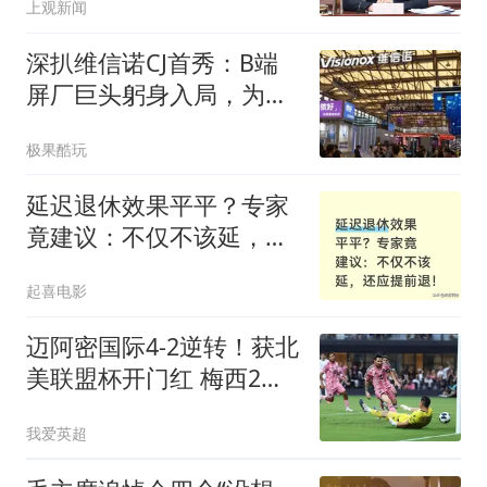
上观新闻
深扒维信诺CJ首秀：B端
屏厂巨头躬身入局，为年
轻人造「新玩具」，一场
极果酷玩
屏幕破圈实验打响
延迟退休效果平平？专家
竟建议：不仅不该延，还
应提前退！
起喜电影
迈阿密国际4-2逆转！获北
美联盟杯开门红 梅西2射1
传+生涯已进921球
我爱英超