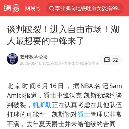
网易号
台风白海豚或在华东沿海登陆
弹药库存告急 美军补货难
谈判破裂！进入自由市场！湖
如何把百年大党建设得更加坚强有力
人最想要的中锋来了
香港殿堂级填词人黎彼得因病离世 终年76岁
FIFA官方支持因凡蒂诺
篮球教学论坛
52
41岁女子为鼓励女儿考上985研究生
2026-06-16 17:59
·北京
·优质体育领域创作者
沙特否认与胡塞武装举行会谈
北京时间6月16日，据NBA名记Sam
乘客脱鞋散发异味 司机提醒反被怼
Amick报道，爵士中锋沃克-
凯斯勒
续约谈
日本籍女网红在韩直播时自杀身亡
判破裂，
凯斯勒
正在认真考虑在其他队伍
恩比德变瘦引热议
打球的可能性。凯斯勒对
爵士
管理层非常
多专业取消艺考 文化工作者要有文化
不满，去年夏天爵士并未给他续约合同，