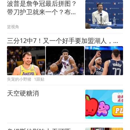
波普是詹争冠最后拼图？
带刀护卫就来一个？布朗
尼还能签来吗？
篮视角
三分12中7！又一个好手要加盟湖人，东契奇的总冠军有希望了
失宠的小野猪
1跟贴
天空硬糖消