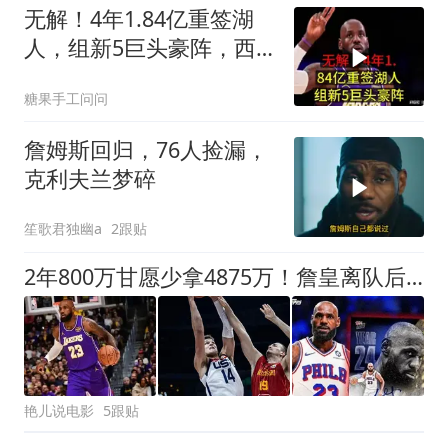
无解！4年1.84亿重签湖
人，组新5巨头豪阵，西
部争冠格局又
糖果手工问问
詹姆斯回归，76人捡漏，
克利夫兰梦碎
笙歌君独幽a
2跟贴
2年800万甘愿少拿4875万！詹皇离队后，湖人砸4.46亿豪赌西部格局
艳儿说电影
5跟贴