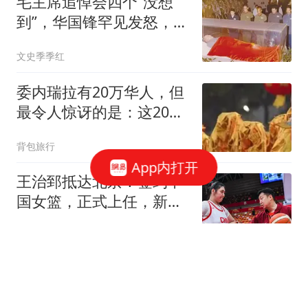
毛主席追悼会四个“没想
到”，华国锋罕见发怒，李
讷：太遗憾了
文史季季红
委内瑞拉有20万华人，但
最令人惊讶的是：这20万
人里，竟有九成左右都来
背包旅行
自同一个县城
App内打开
王治郅抵达北京！签约中
国女篮，正式上任，新身
份曝光，宫鲁鸣亲自推
体坛卡卡说
荐！
社保连发两大信号！2026
养老金涨不涨？答案藏不