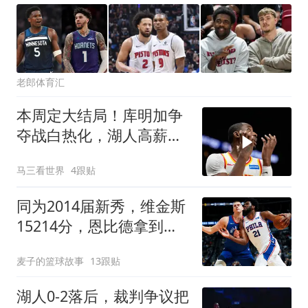
老郎体育汇
本周定大结局！库明加争
夺战白热化，湖人高薪博
弈，森林狼底薪赌未来
马三看世界
4跟贴
同为2014届新秀，维金斯
15214分，恩比德拿到
13544分，约基奇呢？
麦子的篮球故事
13跟贴
湖人0-2落后，裁判争议把