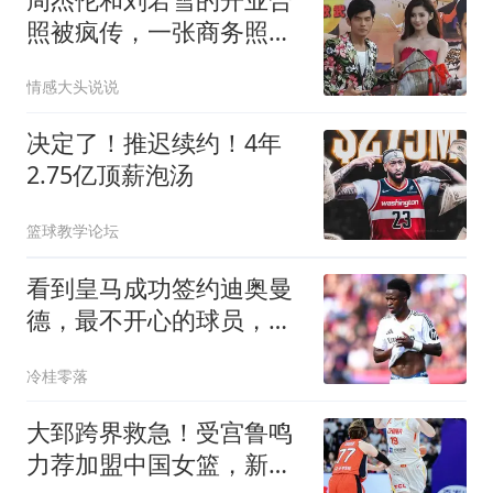
照被疯传，一张商务照编
出一部狗血剧
情感大头说说
决定了！推迟续约！4年
2.75亿顶薪泡汤
篮球教学论坛
看到皇马成功签约迪奥曼
德，最不开心的球员，当
属以下四位
冷桂零落
大郅跨界救急！受宫鲁鸣
力荐加盟中国女篮，新身