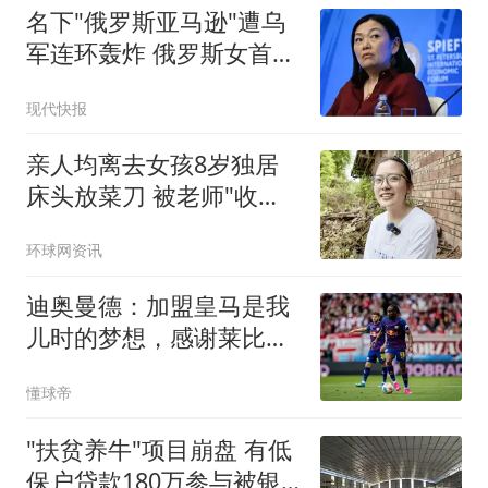
名下"俄罗斯亚马逊"遭乌
军连环轰炸 俄罗斯女首富
怒了
现代快报
亲人均离去女孩8岁独居
床头放菜刀 被老师"收
养"后逆袭
环球网资讯
迪奥曼德：加盟皇马是我
儿时的梦想，感谢莱比锡
促成这次转会
懂球帝
"扶贫养牛"项目崩盘 有低
保户贷款180万参与被银