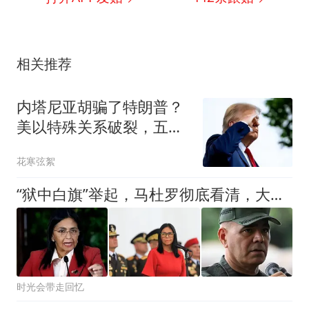
相关推荐
内塔尼亚胡骗了特朗普？
美以特殊关系破裂，五个
月从盟友变累赘
花寒弦絮
“狱中白旗”举起，马杜罗彻底看清，大国博弈下谁才是真主子
时光会带走回忆