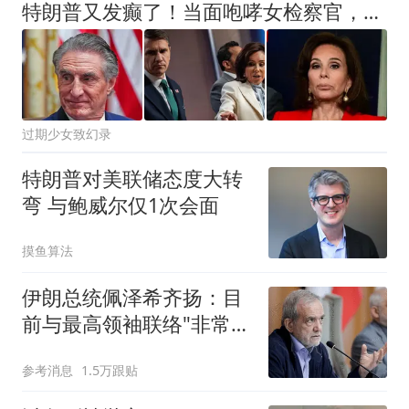
特朗普又发癫了！当面咆哮女检察官，怒斥：谁把案子办砸了？
过期少女致幻录
特朗普对美联储态度大转
弯 与鲍威尔仅1次会面
摸鱼算法
伊朗总统佩泽希齐扬：目
前与最高领袖联络"非常困
难"
参考消息
1.5万跟贴