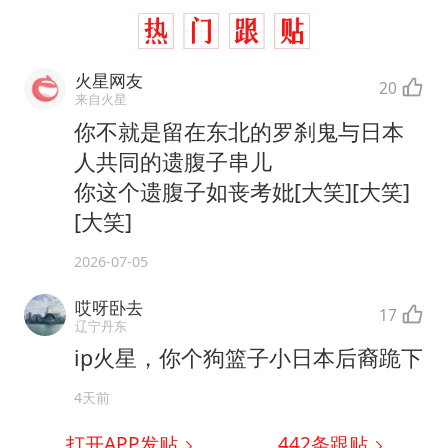
火星网友
20
来自火星
你不就是留在东北的罗刹鬼与日本
人共同的遗腹子串儿
你这个遗腹子如丧考妣[大笑][大笑]
[大笑]
2026-07-05
哎呀卧去
17
辽宁丹东
ip火星，你个狗篮子小日本后裔跪下
4天前
打开APP发贴
442
条跟贴