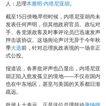
24小时不关空调 电费会更低吗
人：总理
本雅明·内塔尼亚胡
。
把党建设得更加坚强有力
截至15日傍晚早些时候，内塔尼亚胡尚未
宇树科技王兴兴身家有望超200亿元
发表任何声明，但其他政府官员、政坛对
村民谈“梅姨”：叫的其实是“媒姨”
手、各党派政客及时事评论员已迅速发声
中国养老床位“三连降”
抨击该协议。这场舆论声讨无异于今年秋
贵州轮胎子公司获美国退税8136万
季
大选
前，针对总理执政表现的一场非正
郑国霖回应去景区上班被保安拦下
式公投。
奋进开新局 实干挑大梁
报道说，各界批评声也凸显出，内塔尼亚
胡正陷入愈发孤立的境地——不仅在国内
也在中东地区，甚至与美国的关系都日渐
疏远。
批评人士表示，正是这位总理鼓动
唐纳德