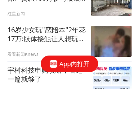
行起诉
红星新闻
16岁少女玩"恋陪本"2年花
17万:肢体接触让人想玩多
次
看看新闻Knews
App内打开
宇树科技申购攻略，看这
一篇就够了
新浪财经
八国外长发表联合声明 对
以色列作出"最强烈谴责"
环球网资讯