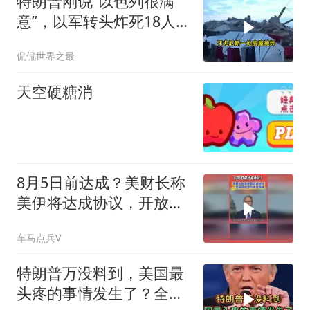
特朗普刚说“以色列很满
意”，以军转头炸死18人，
加沙停火协议成空头支票
侃侃世界之最
天空硬糖消
8月5日前达成？美财长称
美伊将达成协议，开放海
峡
车马点兵V
特朗普万没料到，美国最
头疼的事情发生了？全世