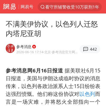
网易号
看守所辅警收受10万获刑1年
以“新”破局 首发经济点亮城市消费活力
不满美伊协议，以色列人迁怒
台风白海豚进入48小时警戒线
内塔尼亚胡
中方回应是否在太平洋海底开采稀土
台风白海豚影响中国已成定局
参考消息
442
佛得角门将亮相智利俱乐部主场
2026-06-16 17:14
·北京
·参考消息官方网易号
U17国足1分钟轰2球
参考消息网6月16日报道
据美联社6月15
宇树科技发行价格150.80元/股
日报道，美国与伊朗达成临时协议的消息
五粮液渠道价一箱上涨近百元
传来，以色列各政治派系人士15日纷纷表
法国下周开始禁止未经同意的电话营销
达强烈愤慨。他们称这份协议对
以色列
而
“深圳地面沉降致车辆损坏”不实
言是一场灾难，并将怒火全部指向一个