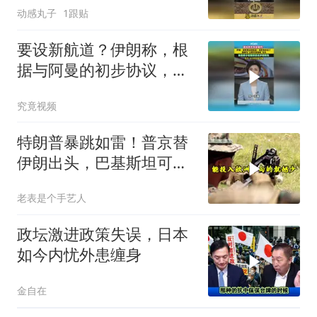
动感丸子
1跟贴
要设新航道？伊朗称，根
据与阿曼的初步协议，海
峡现有两条航道将关闭
究竟视频
特朗普暴跳如雷！普京替
伊朗出头，巴基斯坦可能
上当
老表是个手艺人
政坛激进政策失误，日本
如今内忧外患缠身
金自在