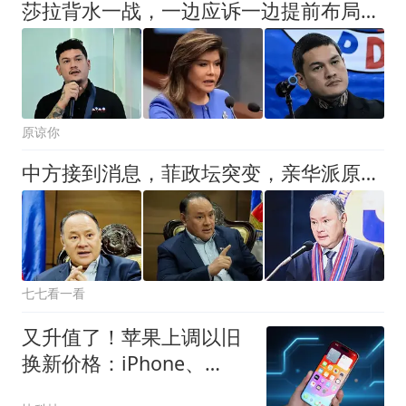
莎拉背水一战，一边应诉一边提前布局大选，马科斯面临继承危机
原谅你
中方接到消息，菲政坛突变，亲华派原地反击，老杜长子开出第一枪
七七看一看
又升值了！苹果上调以旧
换新价格：iPhone、
iPad、Mac集体涨价