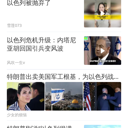
以色列被抛弃了
雪莲073
以色列危机升级：内塔尼
亚胡回国引兵变风波
风吹一生v
特朗普出卖美国军工根基，为以色列战略火中取栗，美国梦彻底破碎
少女的烦恼