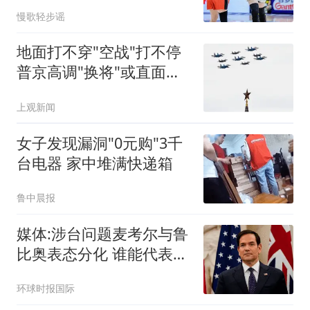
份正式确定
慢歌轻步谣
地面打不穿"空战"打不停
普京高调"换将"或直面消
耗战
上观新闻
女子发现漏洞"0元购"3千
台电器 家中堆满快递箱
鲁中晨报
媒体:涉台问题麦考尔与鲁
比奥表态分化 谁能代表华
盛顿
环球时报国际