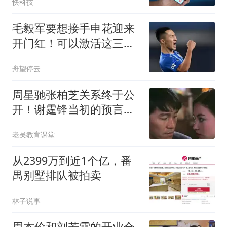
快科技
毛毅军要想接手申花迎来
开门红！可以激活这三位
王牌，吴曦领衔
舟望停云
周星驰张柏芝关系终于公
开！谢霆锋当初的预言成
真了
老吴教育课堂
从2399万到近1个亿，番
禺别墅排队被拍卖
林子说事
周杰伦和刘若雪的开业合