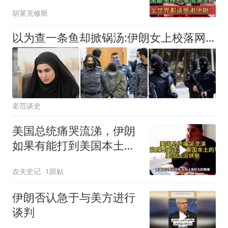
界都该感谢伊朗！
胡莱克修斯
以为查一条鱼却掀锅汤:伊朗女上校落网,21人反间谍小组全是鬼？
老范谈史
美国总统痛哭流涕，伊朗
如果有能打到美国本土导
弹，美国国运休矣
农夫史记
1跟贴
伊朗否认急于与美方进行
谈判