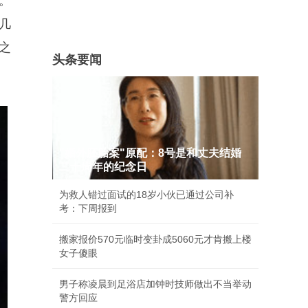
。
几
之
头条要闻
"婚外胚胎案"原配：8号是和丈夫结婚
二十周年的纪念日
为救人错过面试的18岁小伙已通过公司补
考：下周报到
搬家报价570元临时变卦成5060元才肯搬上楼
女子傻眼
男子称凌晨到足浴店加钟时技师做出不当举动
警方回应