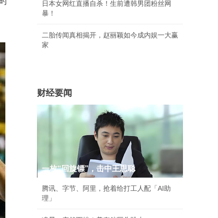
时
日本女网红直播自杀！生前遭韩男团粉丝网
暴！
二胎传闻真相揭开，赵丽颖如今成内娱一大赢
家
财经要闻
一枚“回旋镖”，击中王思聪
腾讯、字节、阿里，抢着给打工人配「AI助
理」