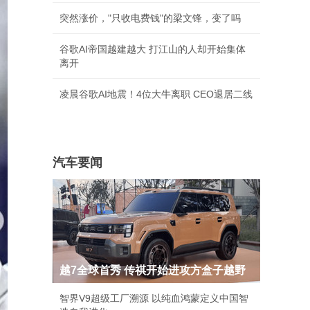
突然涨价，"只收电费钱"的梁文锋，变了吗
谷歌AI帝国越建越大 打江山的人却开始集体
离开
凌晨谷歌AI地震！4位大牛离职 CEO退居二线
汽车要闻
越7全球首秀 传祺开始进攻方盒子越野
智界V9超级工厂溯源 以纯血鸿蒙定义中国智