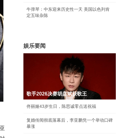
牛弹琴：中东迎来历史性一天 美国以色列肯
定五味杂陈
娱乐要闻
歌手2026决赛胡彦斌获歌王
佟丽娅43岁生日，陈思诚零点送祝福
复婚传闻彻底落幕后，李亚鹏凭一个举动口碑
暴涨
亚