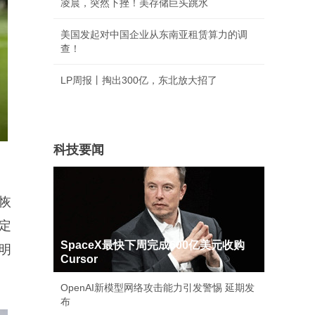
凌晨，突然下挫！美存储巨头跳水
美国发起对中国企业从东南亚租赁算力的调
查！
LP周报丨掏出300亿，东北放大招了
科技要闻
恢
定
SpaceX最快下周完成600亿美元收购
明
Cursor
。
OpenAI新模型网络攻击能力引发警惕 延期发
布