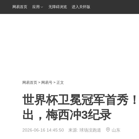
网易首页
应用
无障碍浏览
进入关怀版
网易首页
>
网易号
> 正文
世界杯卫冕冠军首秀
出，梅西冲3纪录
2026-06-16 14:45:50 来源:
球场没跑道
山东