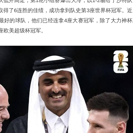
队低开高走，第1轮小组赛爆出大冷，以1-2输给了沙特队
取得了6连胜的佳绩，成功拿到队史第3座世界杯冠军。近
最好的球队，他们已经连拿4座大赛冠军，除了大力神杯
1座欧美超级杯冠军。