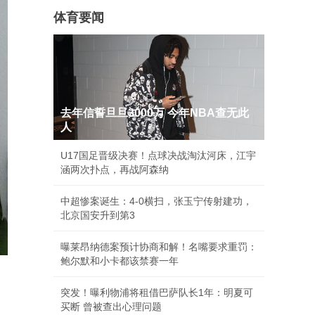
体育要闻
去年信誓旦旦3000万 今年NBA查无此
人
U17国足晋级决赛！点球决战淘汰河床，江宇
涵两次扑点，再战阿森纳
中超惨案诞生：4-0横扫，张玉宁传射建功，
北京国安升到第3
曝莱昂纳德案预计协商和解！名嘴要求重罚：
鲍尔默和小卡都该禁赛一年
突发！曝利物浦将租借巴萨队长1年：明夏可
买断 曾被查出心理问题