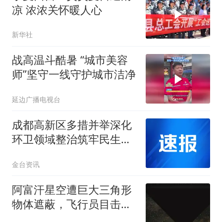
凉 浓浓关怀暖人心
新华社
战高温斗酷暑 “城市美容
师”坚守一线守护城市洁净
延边广播电视台
成都高新区多措并举深化
环卫领域整治筑牢民生资
金“防火墙”
金台资讯
阿富汗星空遭巨大三角形
物体遮蔽，飞行员目击不
明现象