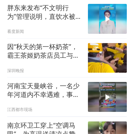
胖东来发布“不文明行
为”管理说明，直饮水被大
量占用将被管控
看度新闻
因“秋天的第一杯奶茶”，
霸王茶姬奶茶店员工与外
卖骑手发生肢体冲突，目
深圳晚报
击者：奶茶订单过多，外
卖骑手不满等候时间过长
河南宝天曼峡谷，一名少
年河道内不幸遇难，事发
原因、事发地有争议
江西都市现场
南京环卫工穿上“空调马
甲”，为高温送清凉点赞