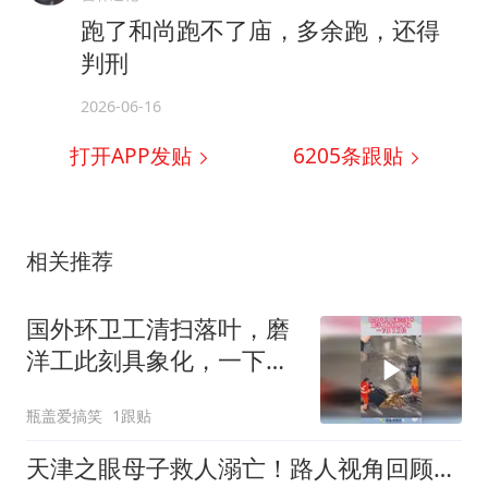
跑了和尚跑不了庙，多余跑，还得
判刑
2026-06-16
打开APP发贴
6205
条跟贴
相关推荐
国外环卫工清扫落叶，磨
洋工此刻具象化，一下多
了工位！
瓶盖爱搞笑
1跟贴
天津之眼母子救人溺亡！路人视角回顾整件事过程，并不是因弟弟而起！