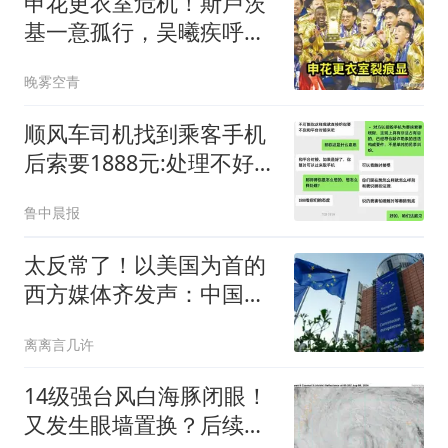
申花更衣室危机！斯卢茨
基一意孤行，吴曦疾呼：
不改变难保级
晚雾空青
顺风车司机找到乘客手机
后索要1888元:处理不好就
拔卡
鲁中晨报
太反常了！以美国为首的
西方媒体齐发声：中国早
在关键领域崛起了
离离言几许
14级强台风白海豚闭眼！
又发生眼墙置换？后续仍