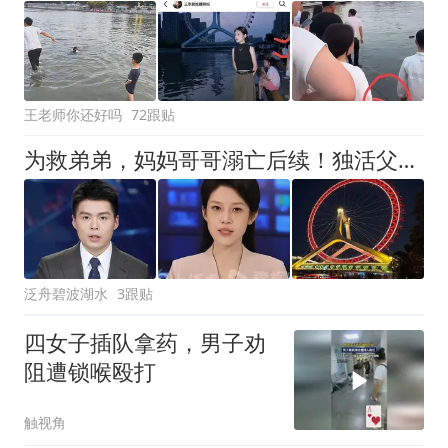
王老师你还好吗
72跟贴
为救弟弟，妈妈哥哥溺亡后续！独活父子抱头痛哭，网友：本可以救
泛舟碧波湖水
3跟贴
四女子插队拿药，男子劝
阻遭锁喉殴打
触视角