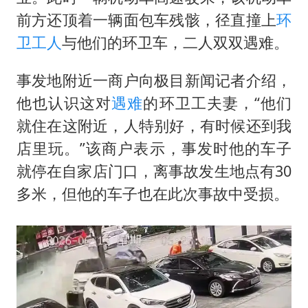
万岁山接盘烂尾恒大文旅城
前方还顶着一辆面包车残骸，径直撞上
环
戚薇谈把脸交给AI
卫工人
与他们的环卫车，二人双双遇难。
多个明星演唱会取消
事发地附近一商户向极目新闻记者介绍，
习近平心系体育强国建设
他也认识这对
遇难
的环卫工夫妻，“他们
就住在这附近，人特别好，有时候还到我
店里玩。”该商户表示，事发时他的车子
就停在自家店门口，离事故发生地点有30
多米，但他的车子也在此次事故中受损。