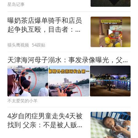
星岛记事
曝奶茶店爆单骑手和店员
起争执互殴，目击者：骑
手一直催店员
猫头鹰视频
54跟贴
天津海河母子溺水：事发录像曝光，父亲急得乱转，向群众拼命求助
不太爱笑的小羊
4岁自闭症男童走失4天被
找到 父亲：不是被人贩子
抱走