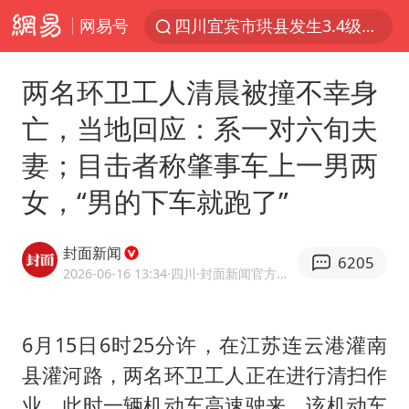
四川宜宾市珙县发生3.4级地震
网易号
台风白海豚闭眼浙江上海处于危险半圆
白海豚将正面袭击贯穿浙江
两名环卫工人清晨被撞不幸身
香港宏福苑火灾或由烟头引起
亡，当地回应：系一对六旬夫
中国父女泰国骑摩托车坠崖1死1伤
妻；目击者称肇事车上一男两
浙江台州《告全体市民书》
女，“男的下车就跑了”
网约车司机充电时猝死保险拒赔
周末打虎 宋致远被查
封面新闻
6205
2026-06-16 13:34
·四川
·封面新闻官方网易号
郑丽文：台湾从来没有“独立”过
刘浩存百花奖开幕式红裙起舞
6月15日6时25分许，在江苏连云港灌南
女子网购名牌包发现是自己丢的那只
县灌河路，两名环卫工人正在进行清扫作
女儿为争财产堵门阻挠父亲出殡
业。此时一辆机动车高速驶来，该机动车