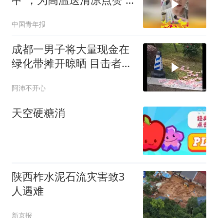
可评
中国青年报
成都一男子将大量现金在
绿化带摊开晾晒 目击者：
一坨可能有十万
阿沛不开心
天空硬糖消
陕西柞水泥石流灾害致3
人遇难
新京报