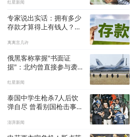
红星新闻
专家说出实话：拥有多少
存款才算得上有钱人？终
于有了答案
离离言几许
俄黑客称掌握"书面证
据"：北约曾直接参与袭击
俄罗斯
红星新闻
泰国中学生枪杀7人后饮
弹自尽 曾看别国枪击事件
视频
澎湃新闻