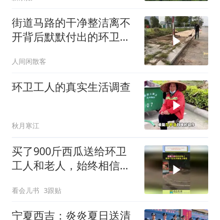
街道马路的干净整洁离不
开背后默默付出的环卫工
人们
人间闲散客
环卫工人的真实生活调查
秋月寒江
买了900斤西瓜送给环卫
工人和老人，始终相信以
所学度人
看会儿书
3跟贴
宁夏西吉：炎炎夏日送清