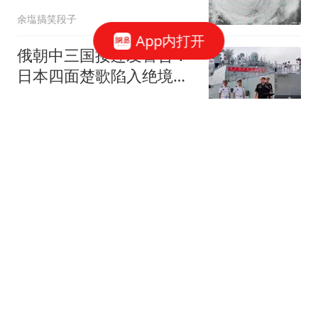
有增强可能？
余塩搞笑段子
App内打开
俄朝中三国接连发警告！
日本四面楚歌陷入绝境，
美军逃往第三岛链
经纬戎韬
报应来了？伊朗下达处决
令，特朗普连喊8次停
手，海外资产遭清算
离离言几许
DO：曼城认为巴萨对罗
德里报价不值一谈！利物
浦租借阿劳霍达协议
足球侦探