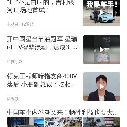
“TT”不是白叫的，吉利银
河TT场地首试！
电动邦
12跟贴
开中国星当节油冠军 星瑞
i-HEV智擎混动，达成3L
百公里油耗 科技小Q
科技小Q
领克工程师暗指友商400V
落后 小鹏副总裁：吃相怎
么那么难看
梨视频
中国车企内卷潮又来！牺牲利益也要大幅降价，咱这次还能吃红利吗