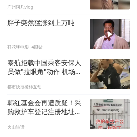
你不够努力
广州阿凡vlog
胖子突然猛涨到上万吨
孖花聊电影
4跟贴
泰航拒载中国乘客安保人
员做"拉眼角"动作 机场再
回应
都市快报橙柿互动
韩红基金会再遭质疑！采
购救护车登记注册地址，
实际为一家保洁设备公
火山詩话
司，现场工作人员表示从