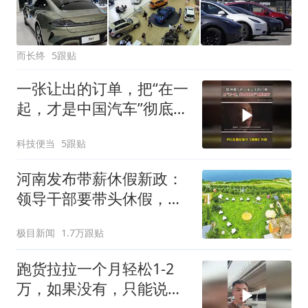
而长终
5跟贴
一张让出的订单，把“在一
起，才是中国汽车”彻底演
活了
科技便当
5跟贴
河南发布带薪休假新政：
领导干部要带头休假，推
动全员应休尽休、休满休
极目新闻
1.7万跟贴
足；鼓励3-7天弹性长假，
构建“周五半天+周末+年
跑货拉拉一个月轻松1-2
假”短途度假模式
万，如果没有，只能说明