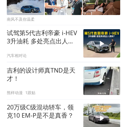
南风不及你温柔
试驾第5代吉利帝豪 i-HEV
3升油耗 多处亮点出人意
料？
汽车相对论
吉利的设计师真TND是天
才！
熊样动漫
1跟贴
20万级C级混动轿车，领
克10 EM-P是不是真香？