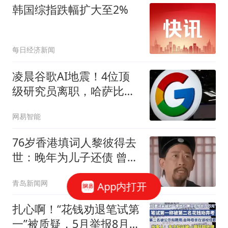
未听说过该汽车企业
韩国综指跌幅扩大至2%
每日经济新闻
凌晨谷歌AI地震！4位顶
级研究员离职，哈萨比斯
退出日常管理，网友直
网易智能
呼“谷歌掉队”
76岁香港填词人黎彼得去
世：晚年为儿子还债 曾想
征婚
青岛新闻网
App内打开
扎心啊！“花钱劝退笔试第
一”被质疑，5月举报8月处