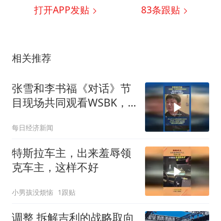
打开APP发贴
83
条跟贴
相关推荐
张雪和李书福《对话》节
目现场共同观看WSBK，
张雪说争取下一站再赢
每日经济新闻
特斯拉车主，出来羞辱领
克车主，这样不好
小男孩没烦恼
1跟贴
调整 拆解吉利的战略取向