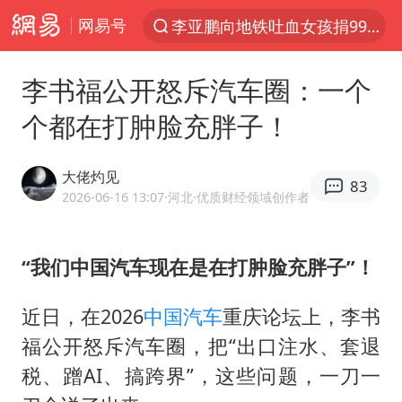
网易号
李亚鹏向地铁吐血女孩捐99999元
服务提质，内需扩容有保障
李书福公开怒斥汽车圈：一个
官方通报传销头目出狱办书院
个都在打肿脸充胖子！
台风白海豚或在华东沿海登陆
逃犯看演唱会 刚出地铁就被逮住
大佬灼见
83
因凡蒂诺首次公开道歉
2026-06-16 13:07
·河北
·优质财经领域创作者
41岁女子为鼓励女儿考上985研究生
“我们中国汽车现在是在打肿脸充胖子”！
人贩子“梅姨”真实姓名曝光
《Monica》填词人黎彼得去世
近日，在2026
中国汽车
重庆论坛上，李书
普京宣布多项人事调整
福公开怒斥汽车圈，把“出口注水、套退
“银行午休1.5小时”留个窗口行不行
税、蹭AI、搞跨界”，这些问题，一刀一