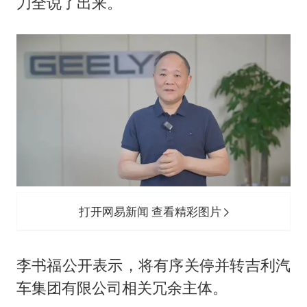
谷歌首席科学家Jeff Dean离职创业
刀全说了出来。
22岁女生南太行山失联已超十天
汕头市政府被约谈
陕西柞水遭遇暴雨五千余户群众转移
蜜雪冰城员工抽烟收银 门店现已停业
嘲讽周星驰无儿女没朋友 李修贤道歉
董路致歉：泰国10岁黑人父母是伪造的
坚持党全面领导和党中央集中统一领导
打开网易新闻 查看精彩图片
李书福公开表示，将有序关停并转吉利汽
车集团有限公司相关冗余主体。