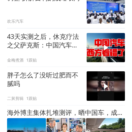
欢乐汽车
43天实测之后，休克疗法
之父萨克斯：中国汽车，
西方都看错了
金梅煮酒
1跟贴
胖子怎么了没听过肥而不
腻吗
二舅剪辑
1跟贴
海外博主集体扎堆测评，晒中国车，成为了全球“流量密码”？