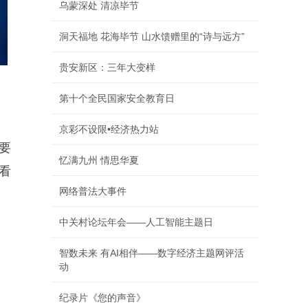
乌蒙深处 清凉毕节
洞天福地 花海毕节 山水馈赠里的“诗与远方”
贵安新区：三年大变样
第十个全民国家安全教育日
京彩不设限•经济热力站
要
忆满九州 情思华夏
看
网络普法大事件
中关村论坛年会——人工智能主题日
智数未来 有AI相伴——数字经济主题网评活
动
纪录片《您的声音》