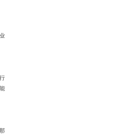
业
行
能
那