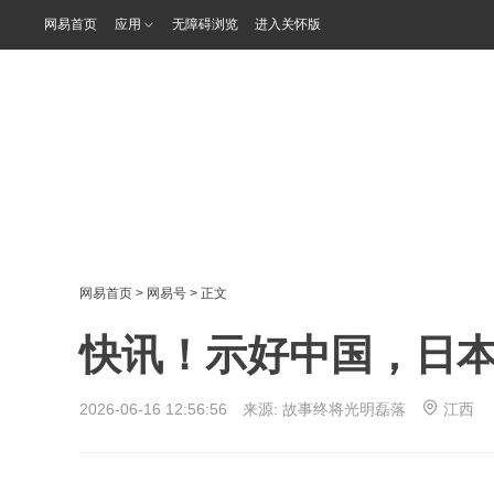
网易首页
应用
无障碍浏览
进入关怀版
网易首页
>
网易号
> 正文
快讯！示好中国，日
2026-06-16 12:56:56 来源:
故事终将光明磊落
江西