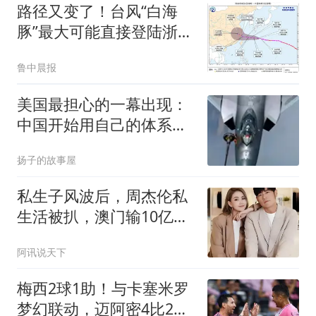
路径又变了！台风“白海
豚”最大可能直接登陆浙
江，也可能紧擦宁波沿海
鲁中晨报
北上！宁波将迎大雨暴
雨，务必提前准备
美国最担心的一幕出现：
中国开始用自己的体系挑
战自己的体系
扬子的故事屋
私生子风波后，周杰伦私
生活被扒，澳门输10亿传
闻早已水落石出
阿讯说天下
梅西2球1助！与卡塞米罗
梦幻联动，迈阿密4比2大