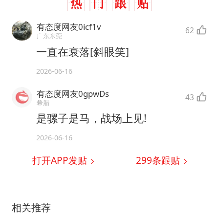
有态度网友0icf1v
62
广东东莞
一直在衰落[斜眼笑]
2026-06-16
有态度网友0gpwDs
43
希腊
是骡子是马，战场上见!
2026-06-16
打开APP发贴
299
条跟贴
相关推荐