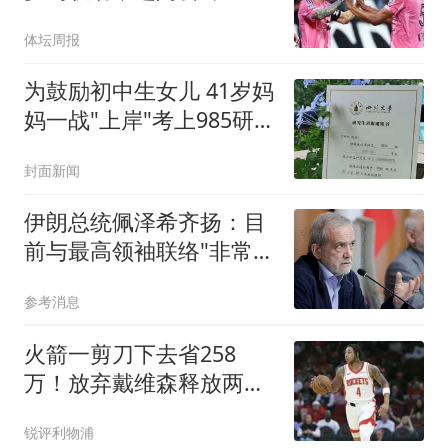
胜
体坛周报
为鼓励初中生女儿 41岁妈
妈一战"上岸"考上985研究
生
封面新闻
伊朗总统佩泽希齐扬：目
前与最高领袖联络"非常困
难"
参考消息
火箭一剪刀下去省258
万！放弃戴维森释放两大
信号，桑顿上位良机来了
锐评利物浦