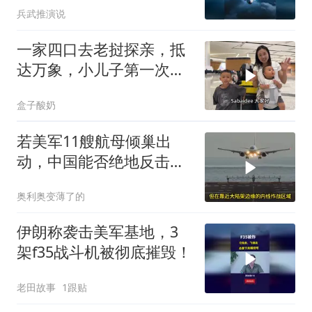
兵武推演说
一家四口去老挝探亲，抵
达万象，小儿子第一次坐
飞机表现棒
盒子酸奶
若美军11艘航母倾巢出
动，中国能否绝地反击？
真相让你脊背发凉
奥利奥变薄了的
伊朗称袭击美军基地，3
架f35战斗机被彻底摧毁！
老田故事
1跟贴