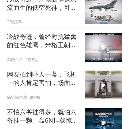
流而生的低空死神，可变
后掠翼的全能风暴
军械百科
冷战奇迹：曾经对抗猛禽
的红色雄鹰，米格王朝孤
注一掷的绝唱之作
军械百科
18跟贴
网友拍到吓人一幕，飞机
上的人肯定害怕，场面太
震撼！
搞笑怪大叔
8跟贴
不怕六爷挂得多，就怕六
爷挂一颗。轰6N挂载惊
雷-1导弹来了