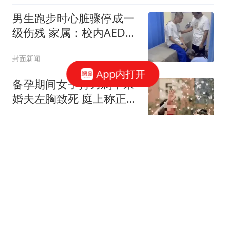
男生跑步时心脏骤停成一
级伤残 家属：校内AED未
启用
封面新闻
App内打开
备孕期间女子持刀刺中未
婚夫左胸致死 庭上称正当
防卫
封面新闻
事做绝了！婚外胚胎案再
爆噩耗，丈夫阴招用尽，
原配已无路可走
艺鉴在线
农村的很多光棍开始慌不