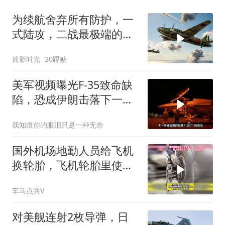
为续航舍弃所有防护，一
式陆攻，二战最极端的日
系轰炸机
简影时光
30跟贴
美军视频曝光F-35致命缺
陷，恐成伊朗击落下一战
机
我知道你的眼泪只是一种无奈
国外机场地勤人员给飞机
换轮胎，飞机轮胎里使用
的都是氮气
车马点兵V
对美舰连射2枚导弹，日