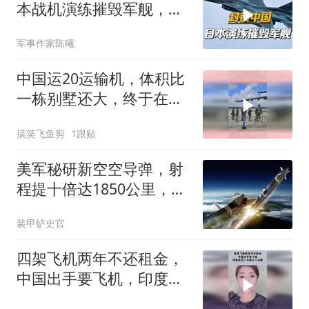
本战机演练摧毁军舰，中
国该如何应对？
军事作家陈曦
中国运20运输机，体积比
一栋别墅还大，终于在美
国人面前扬眉吐气
搞笑飞鱼剪
1跟贴
美军秘研新空空导弹，射
程提十倍达1850公里，瞄
准中俄预警机
装甲铲史官
四架飞机两年不还租金，
中国出手要飞机，印度航
司一句话让人开眼！