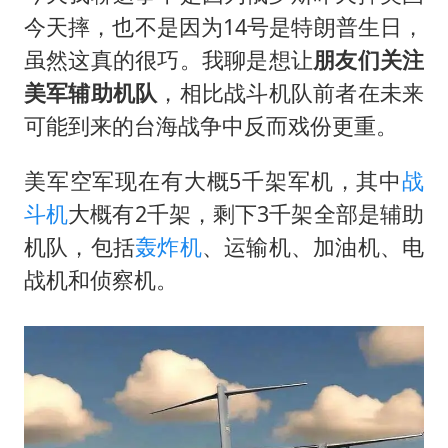
今天摔，也不是因为14号是特朗普生日，
虽然这真的很巧。我聊是想让
朋友们关注
美军辅助机队
，相比战斗机队前者在未来
可能到来的台海战争中反而戏份更重。
美军空军现在有大概5千架军机，其中
战
斗机
大概有2千架，剩下3千架全部是辅助
机队，包括
轰炸机
、运输机、加油机、电
战机和侦察机。