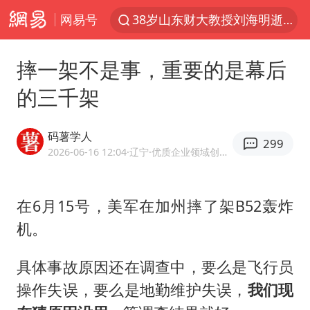
网易号
李亚鹏向地铁吐血女孩捐99999元
台风白海豚或在华东沿海登陆
摔一架不是事，重要的是幕后
香港殿堂级填词人黎彼得因病离世 终年76岁
的三千架
FIFA官方支持因凡蒂诺
41岁女子为鼓励女儿考上985研究生
码薯学人
299
弹药库存告急 美军补货难
2026-06-16 12:04
·辽宁
·优质企业领域创作者
如何把百年大党建设得更加坚强有力
在6月15号，美军在加州摔了架B52轰炸
沙特否认与胡塞武装举行会谈
机。
乘客脱鞋散发异味 司机提醒反被怼
日本籍女网红在韩直播时自杀身亡
具体事故原因还在调查中，要么是飞行员
多专业取消艺考 文化工作者要有文化
操作失误，要么是地勤维护失误，
我们现