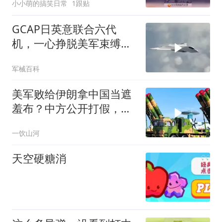
小小萌的搞笑日常
1跟贴
GCAP日英意联合六代
机，一心挣脱美军束缚，
反而越绑越紧
军械百科
美军败给伊朗拿中国当遮
羞布？中方公开打假，一
句话让华盛顿哑口无言
一饮山河
天空硬糖消