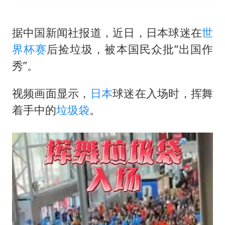
立秋的仪式感
公司“上四休三”但要降薪1000元
据中国新闻社报道，近日，日本球迷在
世
界杯赛
后捡垃圾，被本国民众批“出国作
A股收盘：三大指数均涨超1%
秀”。
朱雨玲晋级WTT横滨冠军赛女单八强
如何把百年大党建设得更加坚强有力？
视频画面显示，
日本
球迷在入场时，挥舞
着手中的
垃圾袋
。