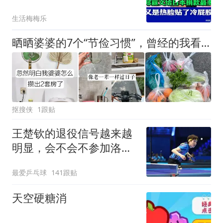
只认民进党！
生活梅梅乐
晒晒婆婆的7个“节俭习惯”，曾经的我看不上，现在是我的榜样
抠搜侠
1跟贴
王楚钦的退役信号越来越
明显，会不会不参加洛杉
矶奥运？
最爱乒乓球
141跟贴
天空硬糖消