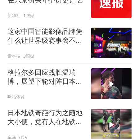
新华社
1跟贴
这家中国智能影像品牌凭
什么让世界级赛事离不
开？
雷科技
3跟贴
格拉尔多回应战胜温瑞
博，展望下轮对阵日本选
手
咪咕体育
日本地铁奇葩行为之随地
大小便，竟有人在地铁座
位上直接尿了裤子
车马点兵V