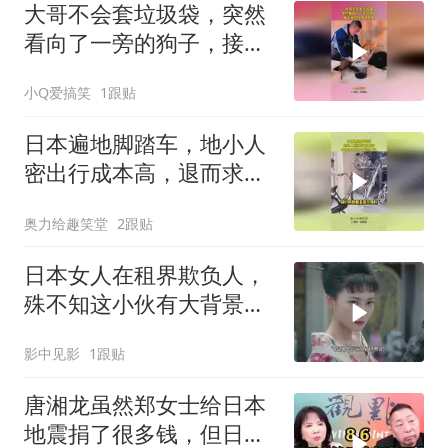
大哥不会套垃圾袋，突然
看向了一旁的狗子，接下
来的操作太炸裂
小Q爱搞笑
1跟贴
日本遍地脚踏车，地小人
密出行成本高，退而求其
次的无奈之举！
奥力给趣笑堂
2跟贴
日本女人在租界欺负人，
殊不知这小伙有大背景，
这下倒霉了
影中见影
1跟贴
唐湘龙虽然郑女士给日本
地震捐了很多钱，但日本