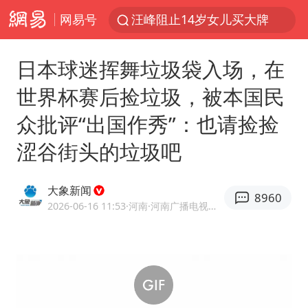
汪峰阻止14岁女儿买大牌
网易号
女子开一天一夜空调后二氧化碳中毒
王力宏演唱会黄牛带观众藏匿被查获
日本球迷挥舞垃圾袋入场，在
官方通报教师招聘笔试前13名被淘汰
世界杯赛后捡垃圾，被本国民
泰国校园枪击案死亡人数升至7人
众批评“出国作秀”：也请捡捡
陕西省委书记赶赴柞水县杏坪镇
涩谷街头的垃圾吧
女孩摆摊卖菌子时收到北大通知书
大象新闻
改名后的“青海拉面”店
8960
2026-06-16 11:53
·河南
·河南广播电视台官方网易号
广岛核爆81周年央视播《奥本海默》
四川宜宾市高县发生4.9级地震
河南某医院2.33亿工程串标案细节披露
男子杀人后逃进深山21年活得像野人