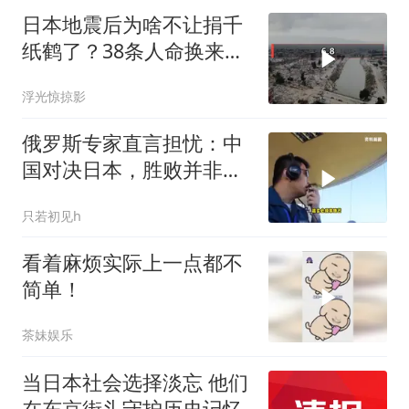
日本地震后为啥不让捐千
纸鹤了？38条人命换来的
教训
浮光惊掠影
俄罗斯专家直言担忧：中
国对决日本，胜败并非唯
一忧虑
只若初见h
看着麻烦实际上一点都不
简单！
茶妹娱乐
当日本社会选择淡忘 他们
在东京街头守护历史记忆