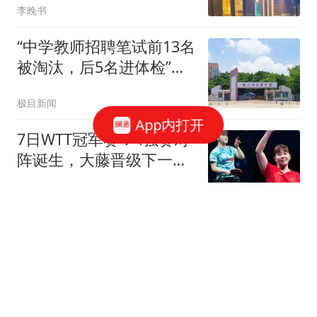
李晚书
声，大喊无辜
“中学教师招聘笔试前13名
被淘汰，后5名进体检”，
官方通报：已叫停学校招
极目新闻
聘工作，成立专门调查
App内打开
组，开展全面核查
7日WTT冠军赛：4强赛对
阵诞生，大藤晋级下一
轮，陈幸同遇挑战！
领悟看世界
公开喊话求职NPC岗位
后，演员陈明成功入职万
岁山武侠城，当事人：将
极目新闻
饰演林冲，何时亮相需等
景区安排