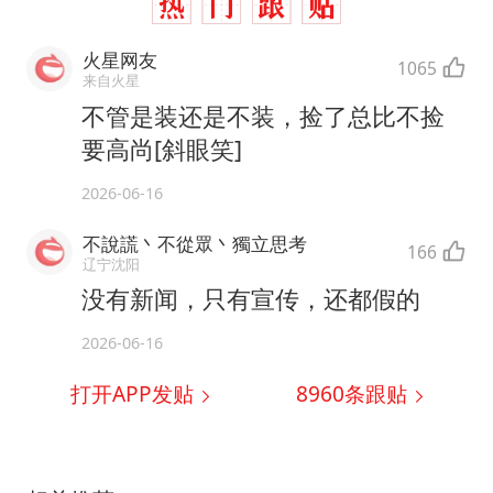
火星网友
1065
来自火星
不管是装还是不装，捡了总比不捡
要高尚[斜眼笑]
2026-06-16
不說謊丶不從眾丶獨立思考
166
辽宁沈阳
没有新闻，只有宣传，还都假的
2026-06-16
打开APP发贴
8960
条跟贴