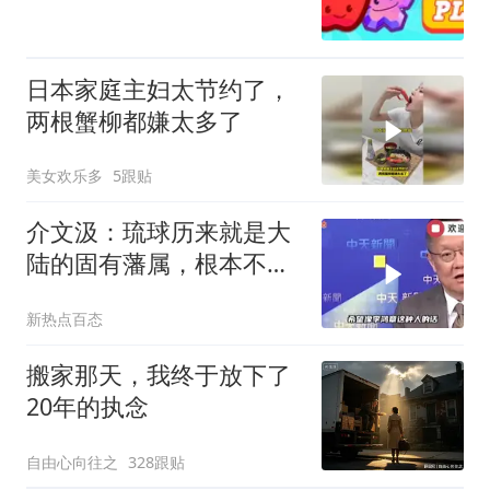
日本家庭主妇太节约了，
两根蟹柳都嫌太多了
美女欢乐多
5跟贴
介文汲：琉球历来就是大
陆的固有藩属，根本不是
日本的领土，是李鸿章把
新热点百态
它弄丢了！
搬家那天，我终于放下了
20年的执念
自由心向往之
328跟贴