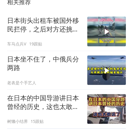
相关推荐
日本街头出租车被国外移
民拦停，之后对方还挑衅
的竖起中指
车马点兵V
19跟贴
日本坐不住了，中俄兵分
两路
老表是个手艺人
在日本的中国导游讲日本
曾经的历史，这也太敢说
了
树懒小结界
15跟贴