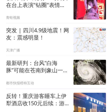
在台上表演"钻圈"表情痛
苦
青蛙视频
突发 | 四川4.9级地震！网
友：震感明显！
天津广播
最新研判：台风“白海
豚”可能在苍南到象山一带
沿海登陆！杭州机场发布
都市快报橙柿互动
重要提醒：部分航班可能
延误或取消
反转！重庆游客睡车上伊
犁酒店收150元后续：游
客隐瞒事实，酒店方发