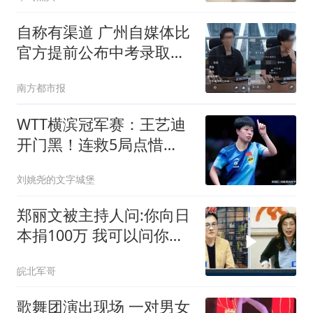
自称有渠道 广州自媒体比
官方提前公布中考录取分
数线
南方都市报
WTT横滨冠军赛：王艺迪
开门黑！连救5局点惜
败，郑怡静16-14险胜
刘姚尧的文字城堡
郑丽文被主持人问:你向日
本捐100万 我可以问你借
钱吗
皖北军哥
歌舞团演出现场 一对男女