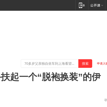
申请入
扶起一个“脱袍换装”的伊