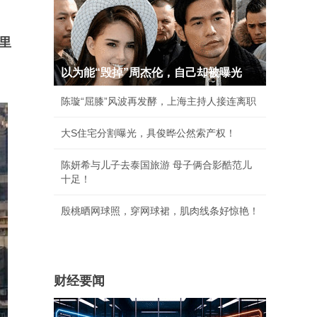
里
以为能“毁掉”周杰伦，自己却被曝光
陈璇“屈膝”风波再发酵，上海主持人接连离职
大S住宅分割曝光，具俊晔公然索产权！
陈妍希与儿子去泰国旅游 母子俩合影酷范儿
十足！
殷桃晒网球照，穿网球裙，肌肉线条好惊艳！
财经要闻