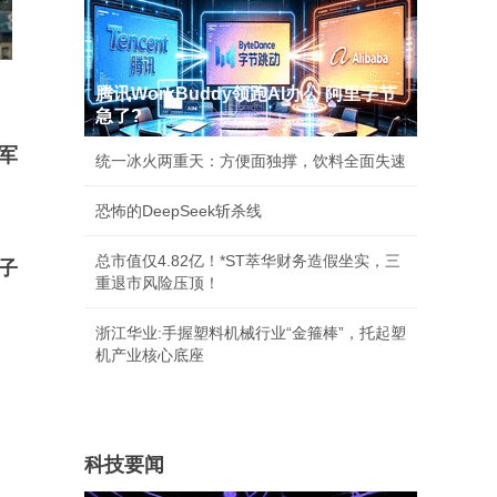
腾讯WorkBuddy领跑AI办公 阿里字节
急了?
军
统一冰火两重天：方便面独撑，饮料全面失速
恐怖的DeepSeek斩杀线
总市值仅4.82亿！*ST萃华财务造假坐实，三
子
重退市风险压顶！
浙江华业:手握塑料机械行业“金箍棒”，托起塑
机产业核心底座
科技要闻