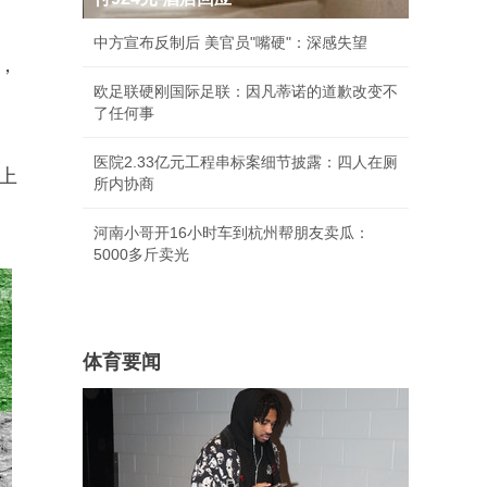
中方宣布反制后 美官员"嘴硬"：深感失望
，
欧足联硬刚国际足联：因凡蒂诺的道歉改变不
了任何事
医院2.33亿元工程串标案细节披露：四人在厕
上
所内协商
河南小哥开16小时车到杭州帮朋友卖瓜：
5000多斤卖光
体育要闻