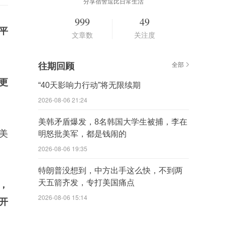
分享宿舍逗比日常生活
999
49
平
文章数
关注度
往期回顾
全部
更
“40天影响力行动”将无限续期
2026-08-06 21:24
美韩矛盾爆发，8名韩国大学生被捕，李在
美
明怒批美军，都是钱闹的
2026-08-06 19:35
。
特朗普没想到，中方出手这么快，不到两
天五箭齐发，专打美国痛点
，
2026-08-06 15:14
开