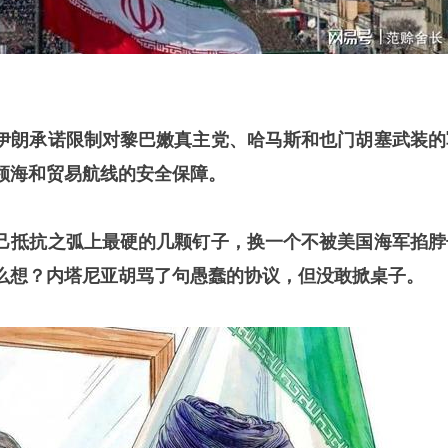
伊朗承诺限制对黎巴嫩真主党、哈马斯和也门胡塞武装的
领海和贸易航线的安全保障。
己抵抗之弧上最硬的几颗钉子，换一个不被美国海军掐脖
么想？内塔尼亚胡骂了句愚蠢的协议，但没敢掀桌子。