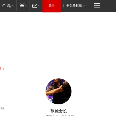
登录
注册免费邮箱
驻
举报
范赊舍长