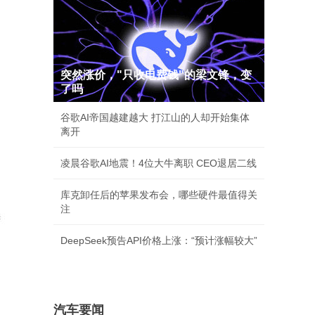
突然涨价，"只收电费钱"的梁文锋，变
了吗
谷歌AI帝国越建越大 打江山的人却开始集体
离开
凌晨谷歌AI地震！4位大牛离职 CEO退居二线
库克卸任后的苹果发布会，哪些硬件最值得关
注
DeepSeek预告API价格上涨：“预计涨幅较大”
汽车要闻