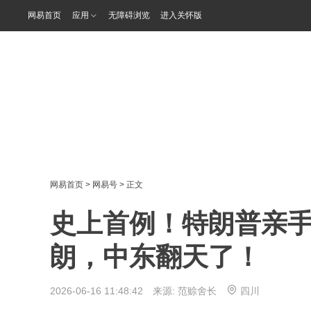
网易首页
应用
无障碍浏览
进入关怀版
网易首页
>
网易号
> 正文
史上首例！特朗普亲手
朗，中东翻天了！
2026-06-16 11:48:42 来源:
范赊舍长
四川