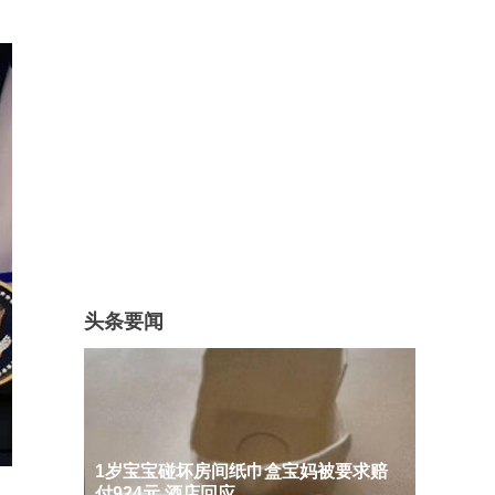
头条要闻
1岁宝宝碰坏房间纸巾盒宝妈被要求赔
付924元 酒店回应