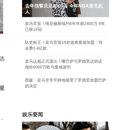
去年信誓旦旦3000万 今年NBA查无此
人
皇马官宣！维尼修斯续约6年年薪2400万 8年
已获14冠
队史标王！皇马官宣19岁迪奥曼德加盟：转
会费1.4亿欧
选
皇马认栽正式退出！曝巴萨与罗德里达协议
报价6000万欧与曼城谈判
西媒：皇马非常平静地接受了罗德里加盟巴萨
的决定
亚
娱乐要闻
，