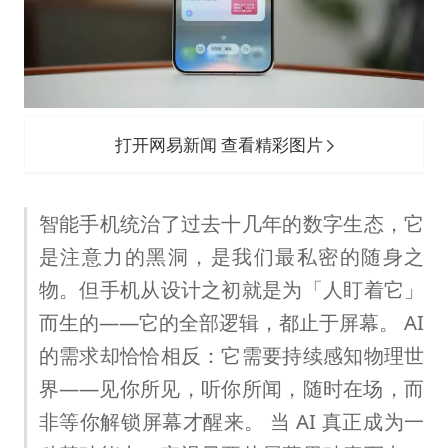
“不怕六爷挂得多 就怕六爷挂一颗”
全民健身事业高质量发展
WTT瑞典大满贯女单签表出炉
36岁男演员成景区NPC后人气爆棚
打开网易新闻 查看精彩图片
上四休三，但降薪1000元，你接受吗？
乐享全民健身 共筑健康中国
智能手机统治了过去十几年的数字生态，它
是注意力的黑洞，是我们最私密的随身之
物。但手机从设计之初就是为「人盯着它」
而生的——它的全部逻辑，都止于屏幕。 AI
的需求却恰恰相反：它需要持续感知物理世
界——见你所见，听你所闻，随时在场，而
非等你解锁屏幕才醒来。 当 AI 真正成为一