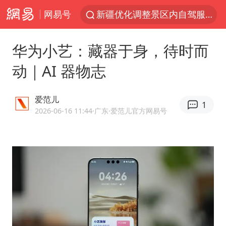
网易号
新疆优化调整景区内自驾服务费
微信又有新功能，你可以“撤回”你的撤回了！
华为小艺：藏器于身，待时而
浙江上海等地有大雨或暴雨
动｜AI 器物志
梁家辉：到内地拍戏不是北上是回归
情侣平潭拍日出坠崖1死1伤
爱范儿
1
西湖突现狂风暴雨 游客瞬间被浇透
2026-06-16 11:44
·广东
·爱范儿官方网易号
白海豚将正面袭击贯穿浙江
《欢迎来龙餐馆》口碑
几元成本的AI广告导致千万市值蒸发
商场现钱学森巨幅海报 负责人回应
杭州全市有序停课