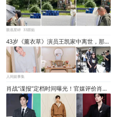
眼底星碎
33跟贴
43岁《薰衣草》演员王凯家中离世，那张母亲节遗照让全台静了三秒
人间娱事集
肖战“谍报”定档时间曝光！官媒评价肖战戏路覆盖广泛，有口皆碑