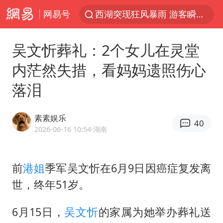
网易号
香港正式允许“拒绝抢救”
情侣在平潭拍日出时坠崖致一死一伤
吴文忻葬礼：2个女儿在灵堂
《欢迎来龙餐馆》口碑
内茫然失措，看妈妈遗照伤心
白海豚将正面袭击贯穿浙江
落泪
郑丽文：台湾从来没有“独立”过
几元成本的AI广告导致千万市值蒸发
素素娱乐
40
酒店回应车内过夜被收150元
2026-06-16 10:54
·湖南
商场现钱学森巨幅海报 负责人回应
杭州全市有序停课
前
港姐
季军
吴文忻
在6月9日因癌症复发离
世，终年51岁。
36岁男演员成景区NPC后人气爆棚
“不怕六爷挂得多 就怕六爷挂一颗”
6月15日，
吴文忻
的家属为她举办葬礼送