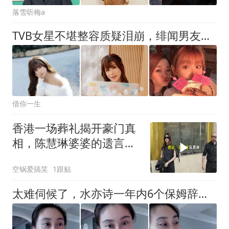
落雪听梅a
TVB女星不堪整容质疑泪崩，绯闻男友现场暖心护航
借你一生
香港一场葬礼揭开豪门真
相，陈慧琳婆婆的遗言，
比亿万家财更震撼
空锅爱搞笑
1跟贴
太难伺候了，水亦诗一年内6个保姆辞职，她也崩溃，喊话网友推荐