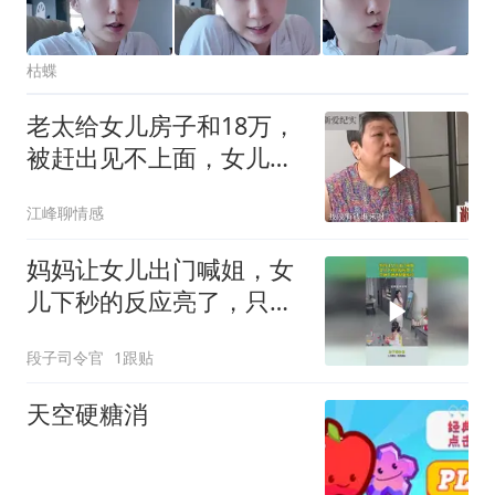
枯蝶
老太给女儿房子和18万，
被赶出见不上面，女儿：
母亲天天恶言
江峰聊情感
妈妈让女儿出门喊姐，女
儿下秒的反应亮了，只剩
下爸爸瑟瑟发抖
段子司令官
1跟贴
天空硬糖消