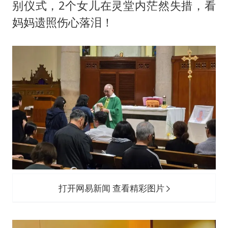
全民健身事业高质量发展
别仪式，2个女儿在灵堂内茫然失措，看
梁家辉百花奖演讲落泪
妈妈遗照伤心落泪！
乐享全民健身 共筑健康中国
打开网易新闻 查看精彩图片