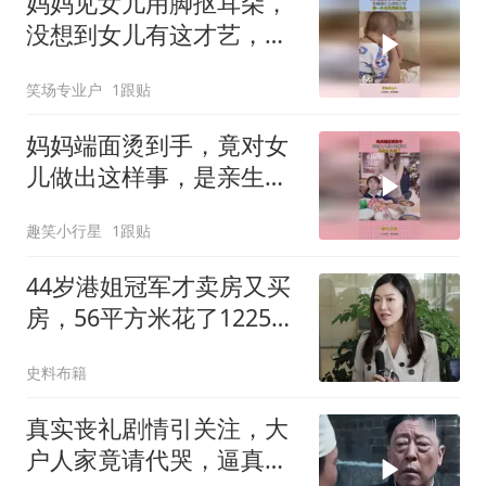
妈妈见女儿用脚抠耳朵，
没想到女儿有这才艺，第
一次见用脚挠耳朵
笑场专业户
1跟贴
妈妈端面烫到手，竟对女
儿做出这样事，是亲生没
错了！
趣笑小行星
1跟贴
44岁港姐冠军才卖房又买
房，56平方米花了1225
万，改名后旺夫旺财
史料布籍
真实丧礼剧情引关注，大
户人家竟请代哭，逼真场