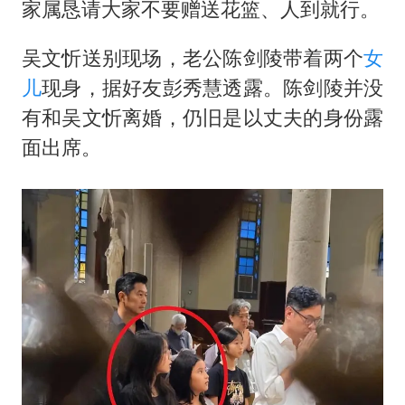
家属恳请大家不要赠送花篮、人到就行。
吴文忻送别现场，老公陈剑陵带着两个
女
儿
现身，据好友彭秀慧透露。陈剑陵并没
有和吴文忻离婚，仍旧是以丈夫的身份露
面出席。