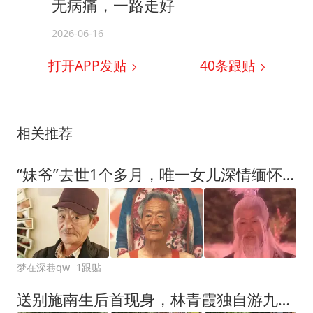
无病痛，一路走好
2026-06-16
打开APP发贴
40
条跟贴
相关推荐
“妹爷”去世1个多月，唯一女儿深情缅怀，曝其生前吃饭温馨画面
梦在深巷qw
1跟贴
送别施南生后首现身，林青霞独自游九寨沟，一身白衣太让人心疼了