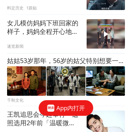
景还原社会现实
料定历史
1跟贴
女儿模仿妈妈下班回家的
样子，妈妈全程开心地看
着，网友：妈妈满眼都是
速览新闻
后继有人的欣慰
姑姑53岁那年，56岁的姑父特别想要一个儿子，姑姑为此命丧黄泉
千秋文化
App内打开
王凯追思会今起举行 遗
照选用2年前「温暖微
笑」旧照惹鼻酸