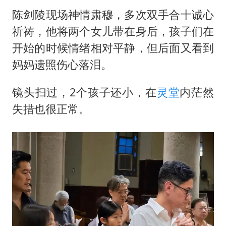
陈剑陵现场神情肃穆，多次双手合十诚心
祈祷，他将两个女儿带在身后，孩子们在
开始的时候情绪相对平静，但后面又看到
妈妈遗照伤心落泪。
镜头扫过，2个孩子还小，在
灵堂
内茫然
失措也很正常。