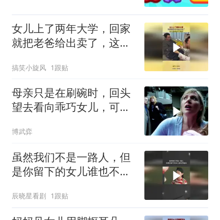
女儿上了两年大学，回家
就把老爸给出卖了，这巴
掌挨的不冤枉
搞笑小旋风
1跟贴
母亲只是在刷碗时，回头
望去看向乖巧女儿，可怕
事情发生了
博武弈
虽然我们不是一路人，但
是你留下的女儿谁也不能
动
辰晓星看剧
1跟贴