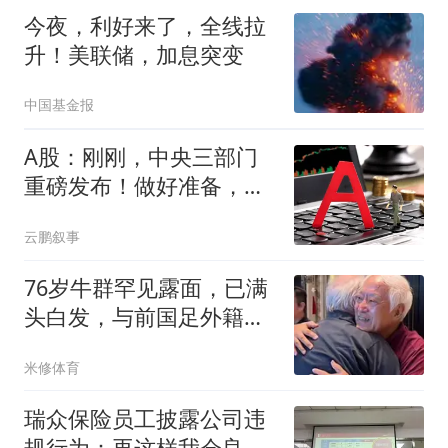
今夜，利好来了，全线拉
升！美联储，加息突变
中国基金报
A股：刚刚，中央三部门
重磅发布！做好准备，下
周将迎来关键拐点
云鹏叙事
76岁牛群罕见露面，已满
头白发，与前国足外籍主
帅时隔33年相见
米修体育
瑞众保险员工披露公司违
规行为：再这样我会良心