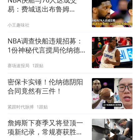
易：费城送出布鲁姆
+2027次轮签换回现金补
小王趣味社
偿
NBA调查快船违规招募：
1份神秘代言搅局伦纳德
亿元交易
赛场速报局
1跟贴
密保卡实锤！伦纳德阴阳
合同竟然有三件！
紧跟时代脉搏
1跟贴
詹姆斯下赛季又将登顶一
项新纪录，常规赛获胜数