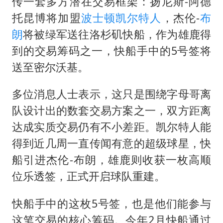
传一套多方潜在交易框架：扬尼斯-
阿德
托昆博
将加盟
波士顿凯尔特人
，杰伦-
布
朗
将被绿军送往洛杉矶快船，作为雄鹿得
到的交易筹码之一，快船手中的5号签将
送至密尔沃基。
多位消息人士表示，这只是围绕字母哥离
队设计出的数套交易方案之一，双方距离
达成实质交易仍有不小差距。凯尔特人能
得到近几周一直传闻有意的超级球星，快
船引进杰伦-布朗，雄鹿则收获一枚高顺
位乐透签，正式开启球队重建。
快船手中的这枚5号签，也是他们能参与
这笔交易的核心筹码。今年2月快船通过