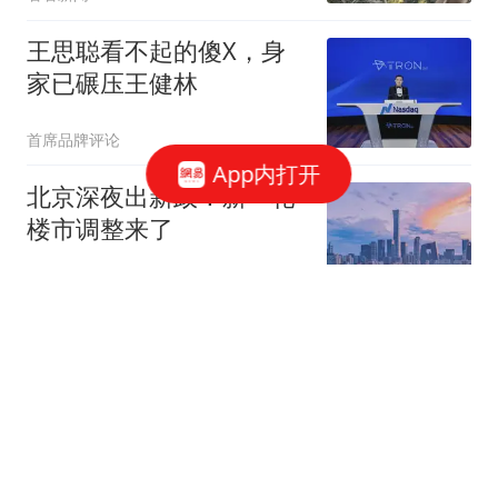
王思聪看不起的傻X，身
家已碾压王健林
首席品牌评论
App内打开
北京深夜出新政！新一轮
楼市调整来了
拾榴询财
天塌了！深圳多户业主收
房后办不了房产证，才发
现房子被查封了
深圳买房计划
赖清德首次参与"逃亡"演