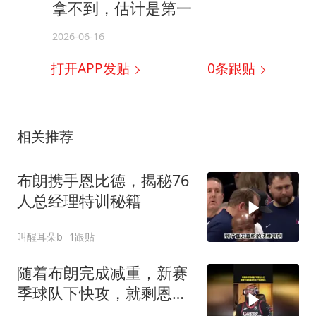
拿不到，估计是第一
2026-06-16
打开APP发贴
0
条跟贴
相关推荐
布朗携手恩比德，揭秘76
人总经理特训秘籍
叫醒耳朵b
1跟贴
随着布朗完成减重，新赛
季球队下快攻，就剩恩比
德跟不上了