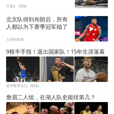
第一
尺素a
1跟贴
北京队得到布朗后，所有
人都以为下赛季冠军稳了
人间闲散客
9根半手指！退出国家队！15年生涯落幕
篮球教学论坛
3跟贴
詹眉二人组，在湖人队史能排第几？