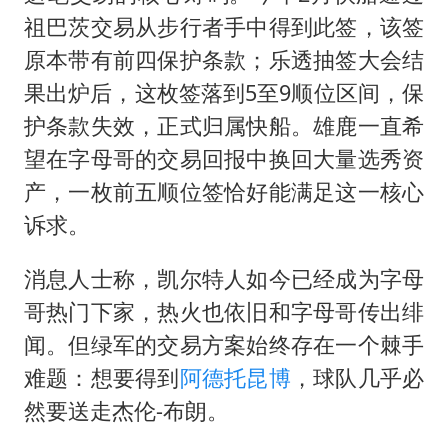
祖巴茨交易从步行者手中得到此签，该签
原本带有前四保护条款；乐透抽签大会结
果出炉后，这枚签落到5至9顺位区间，保
护条款失效，正式归属快船。雄鹿一直希
望在字母哥的交易回报中换回大量选秀资
产，一枚前五顺位签恰好能满足这一核心
诉求。
消息人士称，凯尔特人如今已经成为字母
哥热门下家，热火也依旧和字母哥传出绯
闻。但绿军的交易方案始终存在一个棘手
难题：想要得到
阿德托昆博
，球队几乎必
然要送走杰伦-布朗。