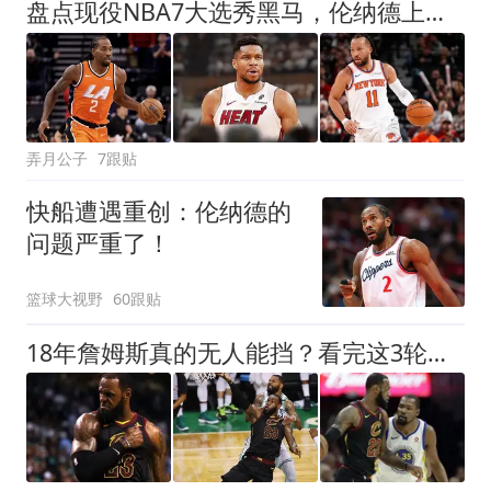
盘点现役NBA7大选秀黑马，伦纳德上榜，字母哥在列，第1无悬念
弄月公子
7跟贴
快船遭遇重创：伦纳德的
问题严重了！
篮球大视野
60跟贴
18年詹姆斯真的无人能挡？看完这3轮季后赛细节，彻底颠覆认知