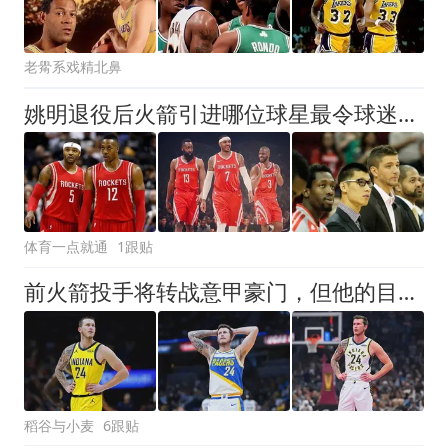
老觷系戏精北鼻
姚明退役后火箭引进哪位球星最令球迷激动？詹姆斯哈登排名第五
体育一点就通
1跟贴
前火箭投手将转战意甲豪门，但他的目标还是回到NBA赛场？
稻谷与小麦
6跟贴