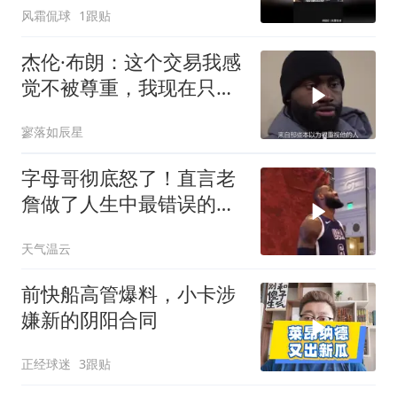
风霜侃球
1跟贴
杰伦·布朗：这个交易我感
觉不被尊重，我现在只想
赢
寥落如辰星
字母哥彻底怒了！直言老
詹做了人生中最错误的决
定，想拿冠军没戏
天气温云
前快船高管爆料，小卡涉
嫌新的阴阳合同
正经球迷
3跟贴