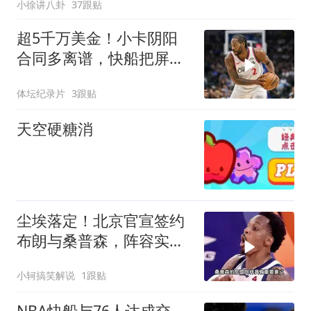
小徐讲八卦
37跟贴
超5千万美金！小卡阴阳
合同多离谱，快船把屏幕
商拉来走账
体坛纪录片
3跟贴
天空硬糖消
尘埃落定！北京官宣签约
布朗与桑普森，阵容实力
获大涨！
小轲搞笑解说
1跟贴
NBA快船与76人达成交