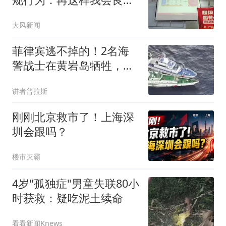
不安
大风新闻
菲律宾逃不掉的！2名海
警战士在黄岩岛牺牲，这
笔账一定会算清！
讲者普拉斯
刚刚北京救市了！上海深
圳会跟吗？
楼市灭霸
4岁"孤独症"男童失联80小
时获救：疑吃泥土续命
看看新闻Knews