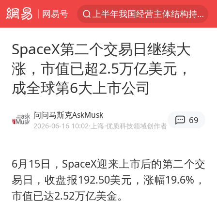
网易号
王传君 《披荆斩棘》
上海：5号线16号线浦江线全线停运
SpaceX第二个交易日继续大
白海豚预计将在浙江苍南到三门一带登陆
涨，市值已超2.5万亿美元，
今日15时起福州地铁高架区段停运
成全球第6大上市公司
国足U17与阿森纳决赛取消 并列冠军
王艺迪2-4不敌张本美和止步4强
问问马斯克AskMusk
69
2026-06-16 10:02
·上海
·优质科技领域创作者
上门女婿出轨女邻居多年被判重婚罪
2025年小学教师减少13.19万
6月15日，SpaceX迎来上市后的第二个交
王艺迪无缘横滨赛决赛
易日，收盘报192.50美元，涨幅19.6%，
泰国：高度重视中国游客旅游体验
市值已达2.52万亿美金。
上海大部迎大暴雨