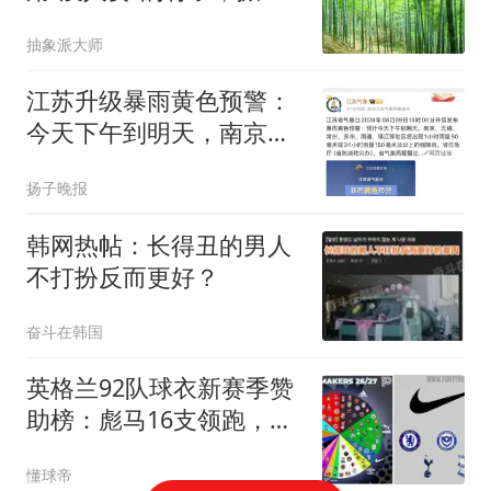
全球石油桌子？
抽象派大师
江苏升级暴雨黄色预警：
今天下午到明天，南京、
无锡、常州、苏州、南
扬子晚报
通、镇江等地区将出现强
降雨；江苏海域海浪三级
韩网热帖：长得丑的男人
黄色警报
不打扮反而更好？
奋斗在韩国
英格兰92队球衣新赛季赞
助榜：彪马16支领跑，耐
克仅剩5家
懂球帝