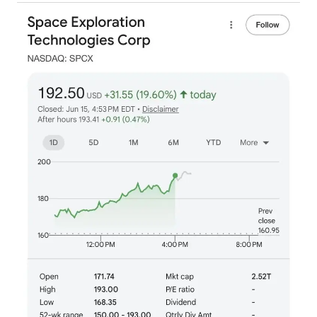
《龙餐馆》 冲奖
蒯曼挺进WTT横滨冠军赛女单四强
以军士兵把枪口对准中国记者
笔试第一被劝弃考涉事副校长被撤职
白海豚5次眼壁置换
构建更高水平的全民健身公共服务体系