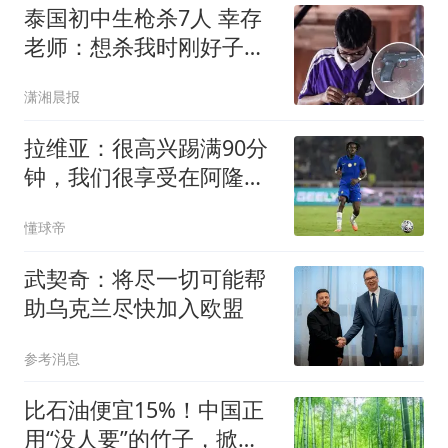
泰国初中生枪杀7人 幸存
老师：想杀我时刚好子弹
用完
潇湘晨报
拉维亚：很高兴踢满90分
钟，我们很享受在阿隆索
手下工作
懂球帝
武契奇：将尽一切可能帮
助乌克兰尽快加入欧盟
参考消息
比石油便宜15%！中国正
用“没人要”的竹子，掀翻