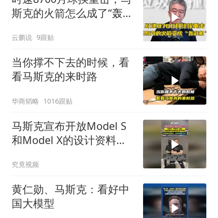
斯克的火箭怎么成了“轰战
机”？
云鹏说
9跟贴
当你撑不下去的时候，看
看马斯克的来时路
华商韬略
1016跟贴
马斯克宣布开放Model S
和Model X的设计资料与
软件
究竟视频
黄仁勋、马斯克：看好中
国大模型