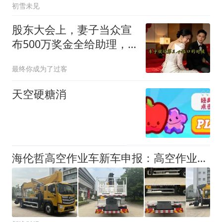
初雪未见
股东大会上，妻子当众宣
布500万奖金全给助理，
我起身离去，她急忙拦住
最终你成为了过客
我：老公，别走
天空硬糖消
海伦哲高空作业车新车申报：高空作业功能 能否领跑特种车赛道？