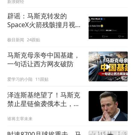
新浪财经
辟谣：马斯克转发的
SpaceX火箭残骸撞月视频
是假的！目前尚无卫星从
极目新闻
24跟贴
太空直接拍摄到撞击过程
的真实视频
马斯克母亲夸中国基建，
一句话让西方网友破防
爱学习的小陆
11跟贴
泽连斯基绝望了！马斯克
禁止星链偷袭俄本土，乌
军瞬间沦为睁眼瞎
谁将主宰未来
时速8700月球挨重击，马