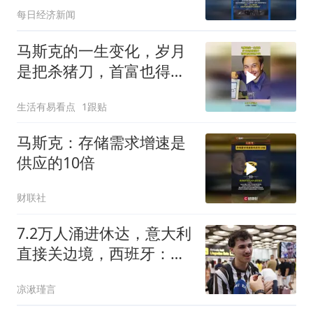
每日经济新闻
马斯克的一生变化，岁月
是把杀猪刀，首富也得变
地中海
生活有易看点
1跟贴
马斯克：存储需求增速是
供应的10倍
财联社
7.2万人涌进休达，意大利
直接关边境，西班牙：
查！欧盟傻眼了
凉湫瑾言