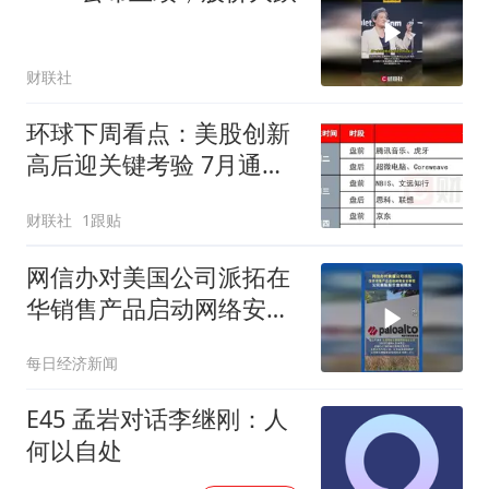
财联社
环球下周看点：美股创新
高后迎关键考验 7月通胀
数据或决定美联储9月政
财联社
1跟贴
策走向
网信办对美国公司派拓在
华销售产品启动网络安全
审查 ，公司美股股价盘前
每日经济新闻
跳水
E45 孟岩对话李继刚：人
何以自处