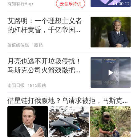
00:12
有知有行App
云音乐特供
艾路明：一个理想主义者
的杠杆黄昏，千亿帝国易
主
价值线传媒
1跟贴
月亮也逃不开垃圾侵扰！
马斯克公司火箭残骸把月
球撞个坑
南阳日报
1815跟贴
借星链打俄腹地？乌请求被拒，马斯克知道，惹怒普京的下场很严重