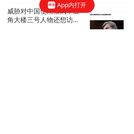
App内打开
威胁对中国使用核武，五
角大楼三号人物还想访
华？缓和语气也没用
李健政观察
今天5个机场航班已全部
取消，成都两场大量航班
已取消！9日-12日受台
鲁中晨报
风“白海豚”影响机场将达
44座
泽连斯基喊话韩国：援俄
朝军规模增至5万 你不担
心吗
大风新闻
16亿打了水漂，曼联管理