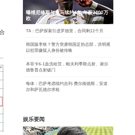
曝维尼修斯与皇马续约4年 年薪2400万
欧
TA：巴萨探索引进罗德里，合同剩12个月
合
韩国版李铁？警方突袭韩国足协总部，洪明甫
以犯罪嫌疑人身份被传唤
本菲卡6-1血洗哈茨，帕夫利季斯点射、谢尔
德鲁普点射破门
每体：巴萨考虑续约吉列-费尔南德斯，安道
尔和萨瓦德尔求租
娱乐要闻