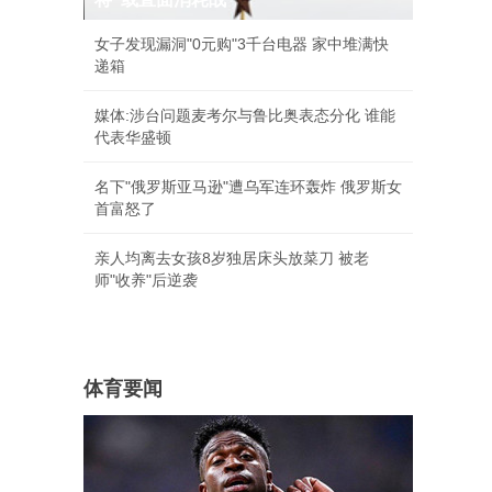
女子发现漏洞"0元购"3千台电器 家中堆满快
递箱
媒体:涉台问题麦考尔与鲁比奥表态分化 谁能
代表华盛顿
名下"俄罗斯亚马逊"遭乌军连环轰炸 俄罗斯女
首富怒了
亲人均离去女孩8岁独居床头放菜刀 被老
师"收养"后逆袭
体育要闻