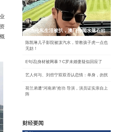
业
资
周杰伦私生活被扒，澳门传闻水落石出
大概
陈凯琳儿子影院被泼汽水，管教孩子虎一点也
无妨！
E句话|身材被网暴？C罗未婚妻疑似回应了
艺人何与、刘些宁双双否认恋情：单身，勿扰
荷兰弟遭“河南弟”抢功 导演，演员证实亲自上
阵
财经要闻