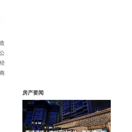
造
公
胜经
商
房产要闻