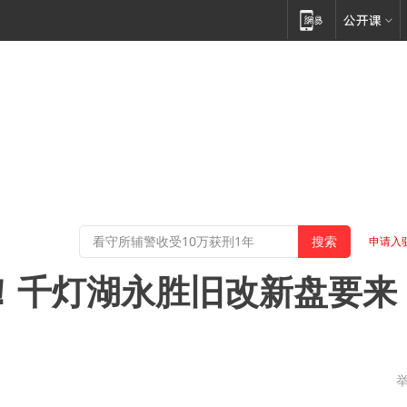
申请入
下！千灯湖永胜旧改新盘要来