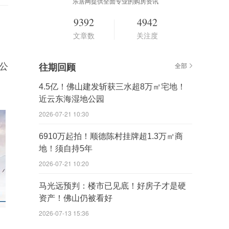
乐居网提供全面专业的购房资讯
9392
4942
文章数
关注度
公
往期回顾
全部
4.5亿！佛山建发斩获三水超8万㎡宅地！
近云东海湿地公园
2026-07-21 10:30
6910万起拍！顺德陈村挂牌超1.3万㎡商
地！须自持5年
2026-07-21 10:20
马光远预判：楼市已见底！好房子才是硬
资产！佛山仍被看好
2026-07-13 15:36