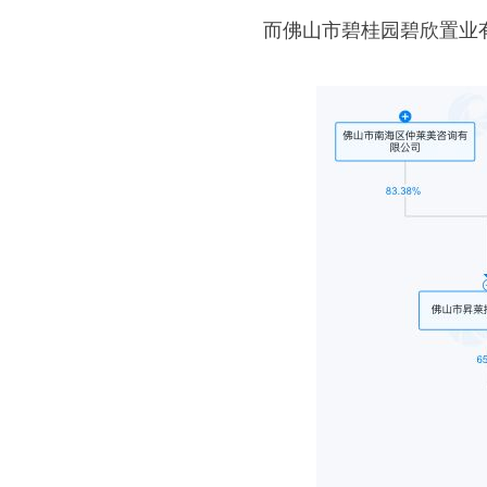
而佛山市碧桂园碧欣置业