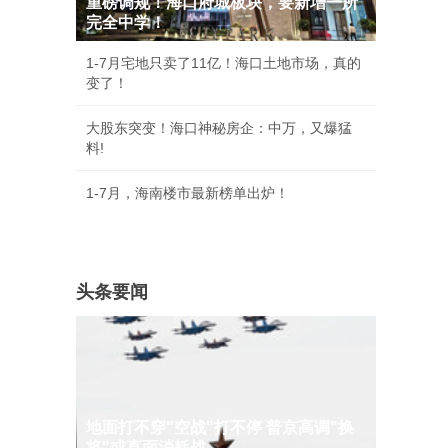
重磅调规！海口府城板块，要新增一所
完全中学！
1-7月宅地只卖了11亿！海口土地市场，真的
变了！
大股东突变！海口神秘房企：中万，又爆猛
料!
1-7月，海南楼市最新榜单出炉！
头条要闻
地面打不穿"空战"打不停 普京高调"换
将"或直面消耗战