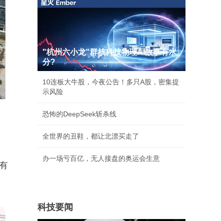
"杭州六小龙"群核科技物理AI故事有水
分?
10连板大牛股，今夜公告！多只A股，密集提
示风险
恐怖的DeepSeek斩杀线
全世界的丑鞋，都让北漂买走了
办一场亏百亿，无人接盘的奥运会生意
有
科技要闻