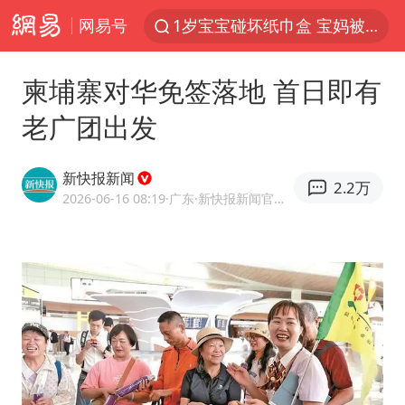
网易号
1岁宝宝碰坏纸巾盒 宝妈被索赔924元
泸溪河：桃酥吃出金属牙冠视频不实
柬埔寨对华免签落地 首日即有
女子开一天一夜空调后二氧化碳中毒
老广团出发
男子结婚8年3个女儿均非亲生
“空调24小时开着更省电”不实
新快报新闻
2.2万
“不建议大家买深色蛋糕”
2026-06-16 08:19
·广东
·新快报新闻官方网易号
台风白海豚逼近 暴雨大暴雨来袭
谁是宇树科技背后赢家
985博士后被曝在妻子孕期出轨后续
公司“上四休三”但要降薪1000元
47岁妈妈突然产女 26岁女儿：很震惊