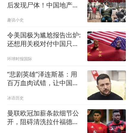
后发现尸体！中国地产老
板在柬埔寨惨遭杀害！
趣说小史
令美国极为尴尬报告出炉:
还想用关税对付中国只会
失败
环球时报国际
“悲剧英雄”泽连斯基：用
百万血肉试错，让中国拿
到了新的入场券
冰语历史
曼联欧冠加薪条款细节公
开，阻碍清洗拉什福德！
齐尔克泽有望卖掉