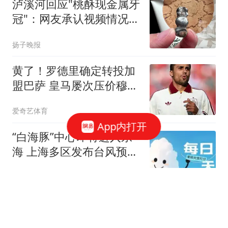
泸溪河回应"桃酥现金属牙
冠"：网友承认视频情况不
实
扬子晚报
黄了！罗德里确定转投加
盟巴萨 皇马屡次压价穆帅
震惊
爱奇艺体育
App内打开
“白海豚”中心即将进入东
海 上海多区发布台风预警
→
上海预警发布
女子每晚都给情夫留门来
发生关系 被发现时下半身