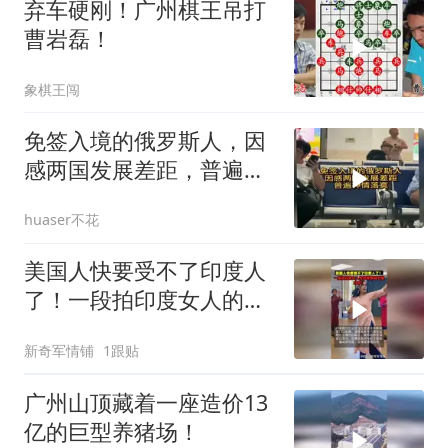
弃车硬刚！广州棋王吊打
曹岩磊！
象棋王闯
免签入境的俄罗斯人，因
感两国发展差距，普遍神
情落寞
huaser不花
美国人快要受不了印度人
了！一段拍印度女人的视
频瞬间引爆众怒！
新奇军情铺
1跟贴
广州山顶藏着一座造价13
亿的巨型养猪场！