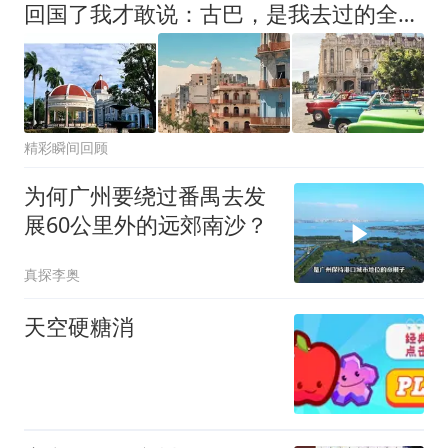
回国了我才敢说：古巴，是我去过的全部国家中，最被看轻的！
精彩瞬间回顾
为何广州要绕过番禺去发
展60公里外的远郊南沙？
真探李奥
天空硬糖消