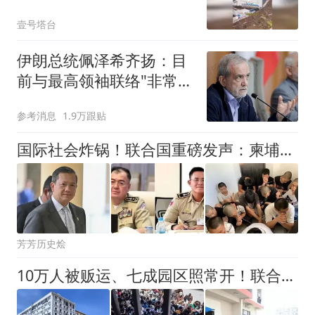
壹号塔台
伊朗总统佩泽希齐扬：目
前与最高领袖联络"非常困
难"
参考消息
1.9万跟贴
国际社会炸锅！联合国重磅发声：柬埔寨电诈保护伞究竟是谁？
芳芳历史烩
10万人被贩运、七成园区照常开！联合国报告撕开柬埔寨电诈遮羞布