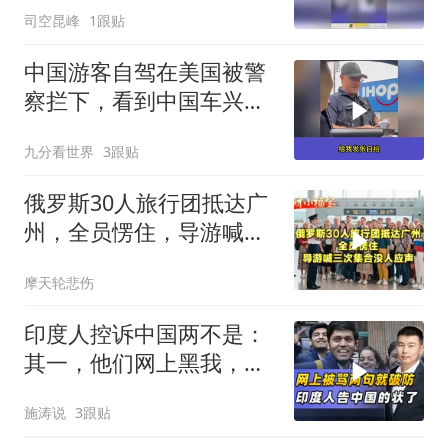
司空昆峰
1跟贴
中国游客自驾在美国被警
察拦下，看到中国车兴奋
得把徽章送给游客
九分看世界
3跟贴
俄罗斯30人旅行团抵达广
州，全员愣住，导游喊三
次集合没人应声
摩天轮悲伤
印度人控诉中国两不是：
其一，他们网上黑我，其
二，给的签证不够
施涛说
3跟贴