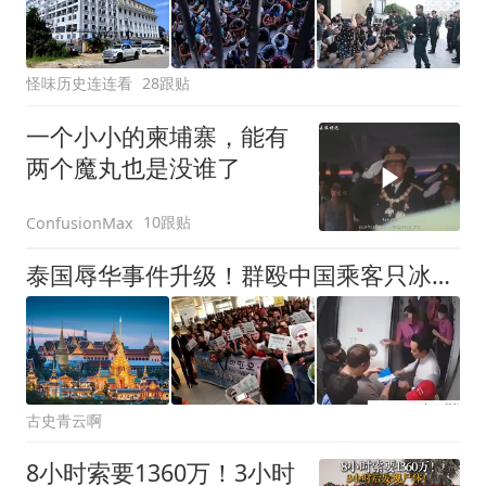
怪味历史连连看
28跟贴
一个小小的柬埔寨，能有
两个魔丸也是没谁了
10跟贴
ConfusionMax
泰国辱华事件升级！群殴中国乘客只冰山一角，官媒发声，麻烦大了
古史青云啊
8小时索要1360万！3小时