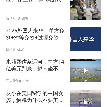
新华社
34跟贴
2026外国人来华：单方免
签+对等免签+过境免签政
策汇总
创作者_cLg1
柬埔寨这条运河，中方14
亿美元到账，越南坐不住
了
不太爱笑的小羊
从小在美国留学的中国女
孩，解释为什么不要美国
国籍？