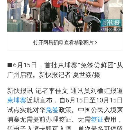
97岁英国奶奶飞上天再破吉尼斯纪录
OpenAI为免费用户升级GPT-5.6 Luna
男子杀人后逃进深山21年活得像野人
“中国蔬菜之乡”最高温达41.8℃
打开网易新闻 查看精彩图片
如何把百年大党建设得更加坚强有力？
■6月15日，首批柬埔寨“免签尝鲜团”从
广州启程。新快报记者 夏世焱/摄
新快报讯 记者李佳文 通讯员刘榆虹报道
柬埔寨
近期宣布，自6月15日至10月15日
试点实施对华
免签
政策。中国公民入境柬
埔寨无需提前办理签证、无需
签证
费用，
凭电子入境卡即可入境，单次最多可停留