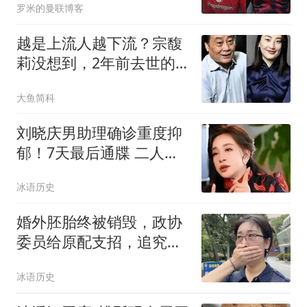
罗米的曼联博客
越是上流人越下流？宗馥
莉没想到，2年前去世的
父亲竟摆了她一道
大鱼简科
刘晓庆男助理确诊重度抑
郁！7天最后通牒 二人私
密事只是冰山一角
冰语历史
婚外胚胎终被销毁，政协
委员给原配支招，追究男
方伪造证件罪！
冰语历史