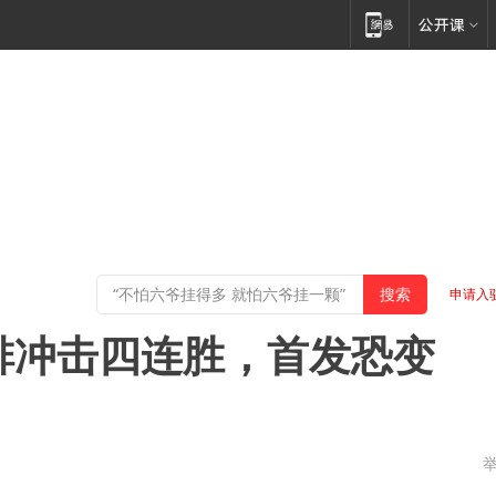
申请入
女排冲击四连胜，首发恐变