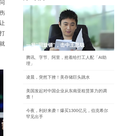
问
伤
让
打
就
一枚“回旋镖”，击中王思聪
腾讯、字节、阿里，抢着给打工人配「AI助
理」
凌晨，突然下挫！美存储巨头跳水
美国发起对中国企业从东南亚租赁算力的调
查！
今夜，利好来袭！爆买1300亿元，伯克希尔
罕见出手