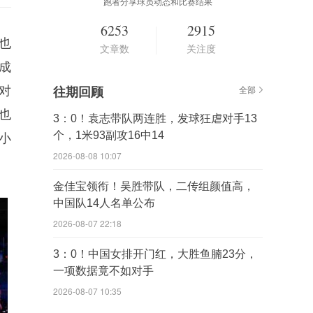
跑者分享球员动态和比赛结果
6253
2915
也
文章数
关注度
成
对
往期回顾
全部
也
3：0！袁志带队两连胜，发球狂虐对手13
个，1米93副攻16中14
小
2026-08-08 10:07
金佳宝领衔！吴胜带队，二传组颜值高，
中国队14人名单公布
2026-08-07 22:18
3：0！中国女排开门红，大胜鱼腩23分，
一项数据竟不如对手
2026-08-07 10:35