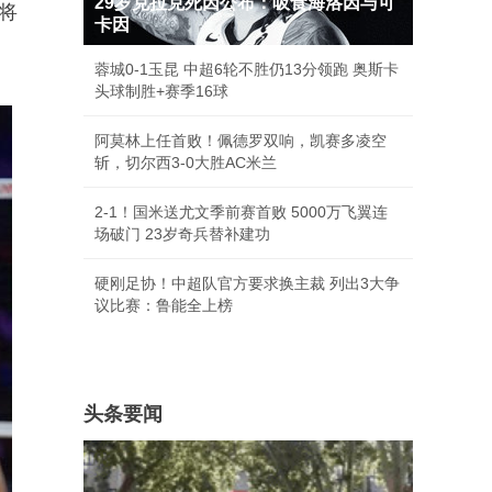
29岁克拉克死因公布：吸食海洛因与可
将
卡因
蓉城0-1玉昆 中超6轮不胜仍13分领跑 奥斯卡
头球制胜+赛季16球
阿莫林上任首败！佩德罗双响，凯赛多凌空
斩，切尔西3-0大胜AC米兰
2-1！国米送尤文季前赛首败 5000万飞翼连
场破门 23岁奇兵替补建功
硬刚足协！中超队官方要求换主裁 列出3大争
议比赛：鲁能全上榜
头条要闻