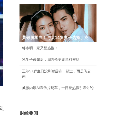
萧敬腾坦白！与大14岁妻子选择丁克
邹市明一家又登热搜！
私生子传闻后，周杰伦更多黑料被扒
王菲57岁生日没和谢霆锋一起过，而是飞云
南
戚薇内娱AI宣传片翻车，一日登热搜引发讨论
进
财经要闻