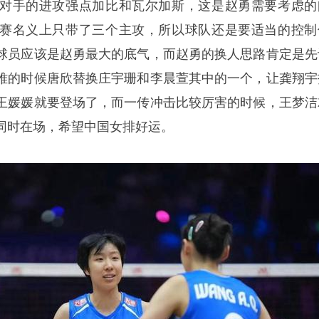
对手的进攻强点加比和瓦尔加斯，这是赵勇需要考虑的
赛名义上只带了三个主攻，所以球队还是要适当的控制
球员应该是赵勇最大的底气，而赵勇的换人思路肯定是先
难的时候唐欣替换庄宇珊和李晨萱其中的一个，让龚翔宇
王媛媛就要登场了，而一传冲击比较厉害的时候，王梦洁
同时在场，希望中国女排好运。