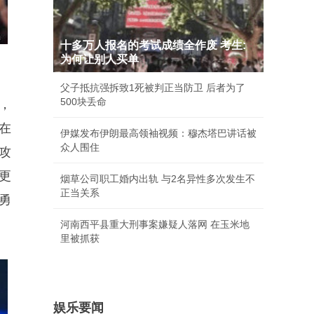
十多万人报名的考试成绩全作废 考生:
为何让别人买单
父子抵抗强拆致1死被判正当防卫 后者为了
500块丢命
，
在
伊媒发布伊朗最高领袖视频：穆杰塔巴讲话被
众人围住
攻
更
烟草公司职工婚内出轨 与2名异性多次发生不
正当关系
勇
河南西平县重大刑事案嫌疑人落网 在玉米地
里被抓获
娱乐要闻