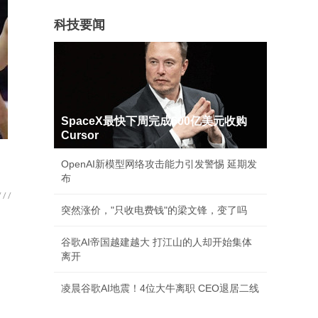
科技要闻
SpaceX最快下周完成600亿美元收购
Cursor
OpenAI新模型网络攻击能力引发警惕 延期发
布
突然涨价，"只收电费钱"的梁文锋，变了吗
谷歌AI帝国越建越大 打江山的人却开始集体
离开
凌晨谷歌AI地震！4位大牛离职 CEO退居二线