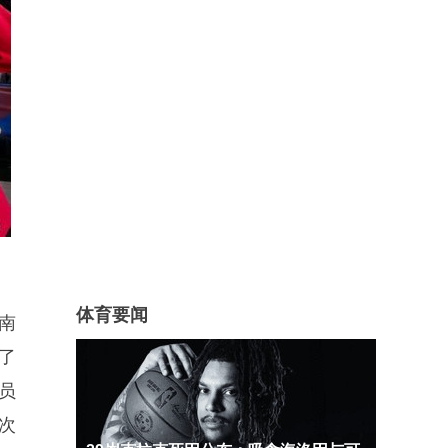
体育要闻
南
了
员
次