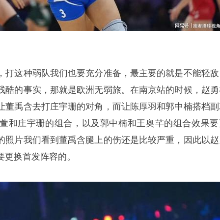
，打这种弱队我们也要充分准备，最主要的就是不能轻敌
残酷的事实，那就是欧洲无弱旅。在南京站的时候，赵勇
让董禹含去打庄宇珊的对角，而让陈厚羽和郭中楠搭档副
萱和庄宇珊的组合，以及郭中楠和王奥芊的组合效果要
的照片我们看到董禹含腿上的伤还是比较严重，因此以赵
要更换首发阵容的。