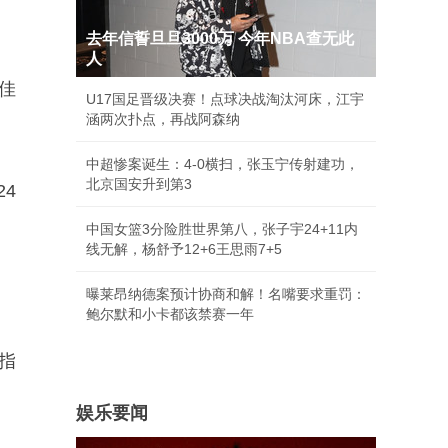
去年信誓旦旦3000万 今年NBA查无此
人
佳
U17国足晋级决赛！点球决战淘汰河床，江宇
涵两次扑点，再战阿森纳
中超惨案诞生：4-0横扫，张玉宁传射建功，
北京国安升到第3
24
中国女篮3分险胜世界第八，张子宇24+11内
线无解，杨舒予12+6王思雨7+5
曝莱昂纳德案预计协商和解！名嘴要求重罚：
鲍尔默和小卡都该禁赛一年
指
娱乐要闻