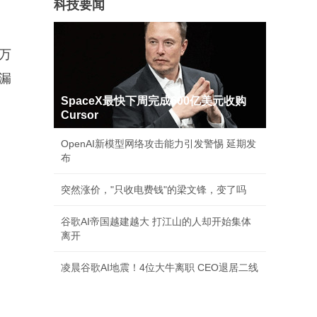
科技要闻
9万
漏
SpaceX最快下周完成600亿美元收购
Cursor
OpenAI新模型网络攻击能力引发警惕 延期发
布
突然涨价，"只收电费钱"的梁文锋，变了吗
谷歌AI帝国越建越大 打江山的人却开始集体
离开
凌晨谷歌AI地震！4位大牛离职 CEO退居二线