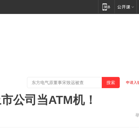
申请入
市公司当ATM机！