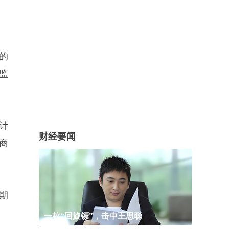
的
监
计
财经要闻
商
期
一枚“回旋镖”，击中王思聪