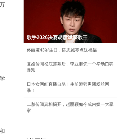
5万
歌手2026决赛胡彦斌获歌王
佟丽娅43岁生日，陈思诚零点送祝福
复婚传闻彻底落幕后，李亚鹏凭一个举动口碑
暴涨
学
日本女网红直播自杀！生前遭韩男团粉丝网
暴！
二胎传闻真相揭开，赵丽颖如今成内娱一大赢
家
和