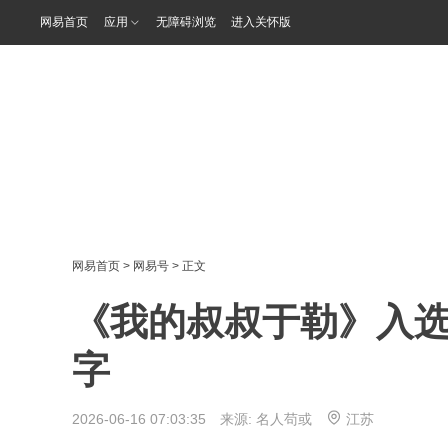
网易首页
应用
无障碍浏览
进入关怀版
网易首页
>
网易号
> 正文
《我的叔叔于勒》入
字
2026-06-16 07:03:35 来源:
名人苟或
江苏