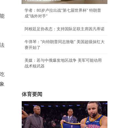
学者：80岁卢拉出战"第七届世界杯" 特朗普
能
成"场外对手"
阿根廷足协表态：支持国际足联主席因凡蒂诺
牛弹琴："向特朗普同志致敬" 美国超级抹红大
法
赛开始了
美媒：若与中俄爆发地区战争 美军可能动用
战术核武器
吃
象
体育要闻