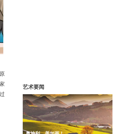
原
家
艺术要闻
过
奥地利，美如画！