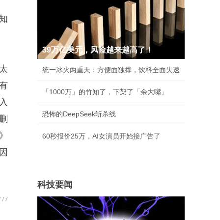
知
39万亿美元，风险越来越高了！
太
统一冰火两重天：方便面独撑，饮料全面失速
有
「1000万」的竹知了，下架了「余大嘴」
入
恐怖的DeepSeek斩杀线
删
》
60秒报价25万，AI女演员开始接广告了
因
科技要闻