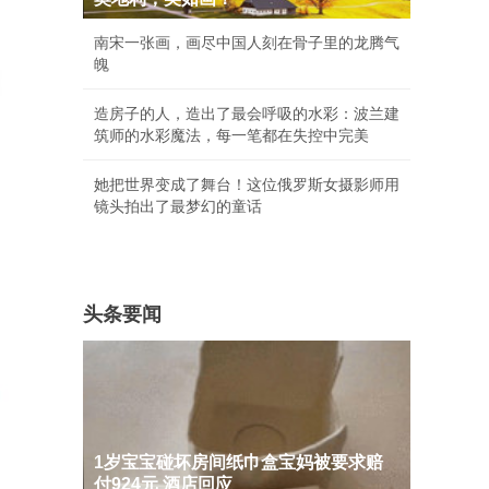
南宋一张画，画尽中国人刻在骨子里的龙腾气
魄
造房子的人，造出了最会呼吸的水彩：波兰建
筑师的水彩魔法，每一笔都在失控中完美
她把世界变成了舞台！这位俄罗斯女摄影师用
镜头拍出了最梦幻的童话
头条要闻
1岁宝宝碰坏房间纸巾盒宝妈被要求赔
付924元 酒店回应