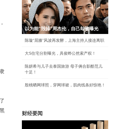
，
以为能“毁掉”周杰伦，自己却被曝光
陈璇“屈膝”风波再发酵，上海主持人接连离职
大S住宅分割曝光，具俊晔公然索产权！
陈妍希与儿子去泰国旅游 母子俩合影酷范儿
隶
十足！
殷桃晒网球照，穿网球裙，肌肉线条好惊艳！
了
黑
财经要闻