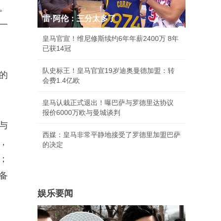
。
雷·阿伦：三分太多了
一
皇马官宣！维尼修斯续约6年年薪2400万 8年
已获14冠
队史标王！皇马官宣19岁迪奥曼德加盟：转
的
会费1.4亿欧
皇马认栽正式退出！曝巴萨与罗德里达协议
报价6000万欧与曼城谈判
与
西媒：皇马非常平静地接受了罗德里加盟巴萨
，
的决定
；
备
娱乐要闻