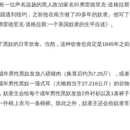
有一位声名远扬的黑人政治家名叫弗雷德里克·道格拉斯
种植园逃到纽约，之前他在南方做了20多年的奴隶。他写了
弗雷德里克·道格拉斯:一个美国奴隶的生平自述》。
了黑奴的日常饮食。当然，这种饮食也肯定是1845年之前
成年男性黑奴发放八磅猪肉（换算后约为7.25斤），或者
年男性黑奴一蒲式耳（大概相当于27.216公斤）的谷物
，奴隶主会给每个成年男性黑奴发放2件衬衫以及1条裤子
一件棉上衣与一条棉裤。除此之外，奴隶主还会给奴隶常