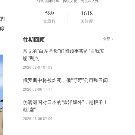
评论国际时事、传统文化、制度和人性
589
1618
的
文章数
关注度
度
往期回顾
全部
常见的“白左圣母”们罔顾事实的“自我安
慰”观点
2026-08-07 07:03
俄罗斯中将被炸死，俄“野莓”公司曝丑闻
2026-08-06 17:17
伪满洲国对日本的“崇洋媚外”，是根子上
就“虚”
2026-08-06 07:06