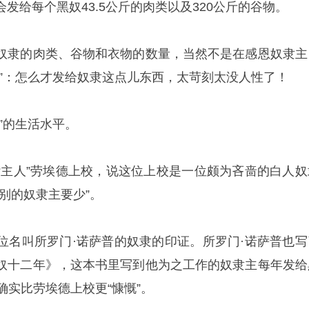
发给每个黑奴43.5公斤的肉类以及320公斤的谷物。
奴隶的肉类、谷物和衣物的数量，当然不是在感恩奴隶主
恶”：怎么才发给奴隶这点儿东西，太苛刻太没人性了！
”的生活水平。
“主人”劳埃德上校，说这位上校是一位颇为吝啬的白人奴
别的奴隶主要少”。
位名叫所罗门·诺萨普的奴隶的印证。所罗门·诺萨普也写
奴十二年》，这本书里写到他为之工作的奴隶主每年发给
确实比劳埃德上校更“慷慨”。