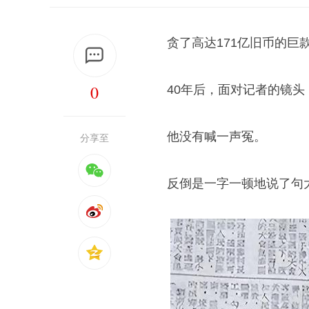
贪了高达171亿旧币的巨
0
40年后，面对记者的镜
他没有喊一声冤。
分享至
反倒是一字一顿地说了句