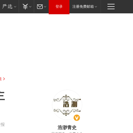
登录
注册免费邮箱
驻
主
举报
浩渺青史