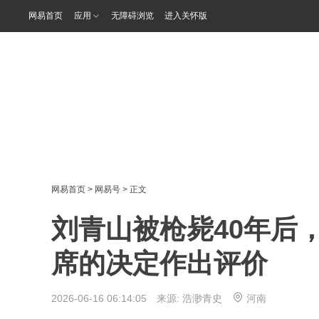
网易首页
应用
无障碍浏览
进入关怀版
网易首页
>
网易号
> 正文
刘青山被枪毙40年后
席的决定作出评价
2026-06-16 06:14:05 来源:
浩渺青史
河南