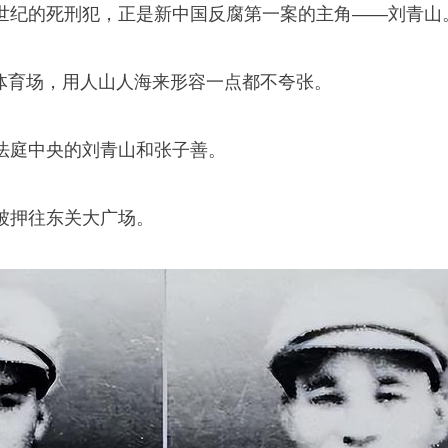
世纪的死刑犯，正是新中国反腐第一案的主角——
刘青山
定市体育场，用人山人海来形容一点都不夸张。
法庭中央的刘青山和
张子善
。
被押往东关大广场。