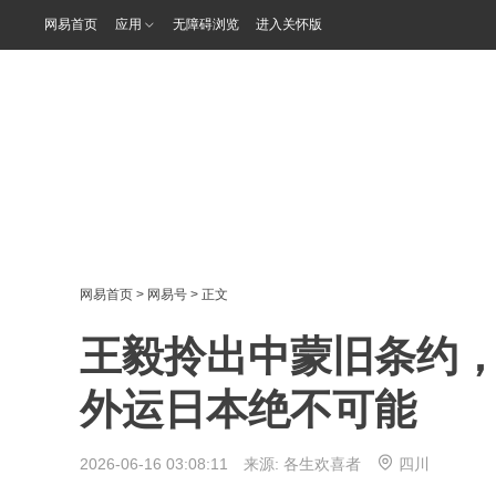
网易首页
应用
无障碍浏览
进入关怀版
网易首页
>
网易号
> 正文
王毅拎出中蒙旧条约
外运日本绝不可能
2026-06-16 03:08:11 来源:
各生欢喜者
四川