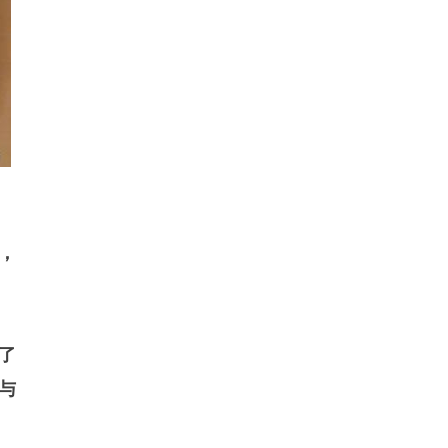
，
了
与