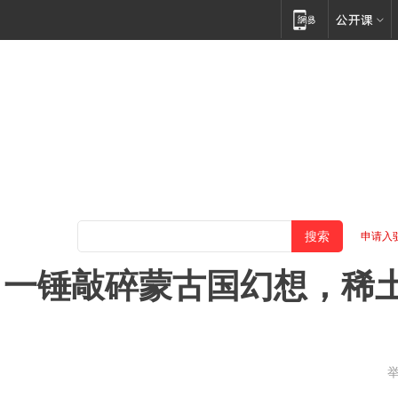
申请入
，一锤敲碎蒙古国幻想，稀