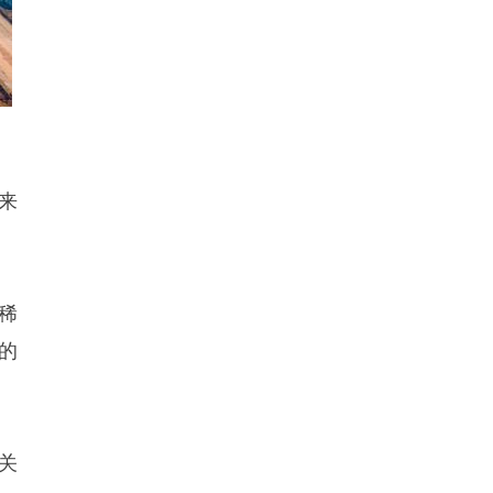
来
稀
的
关