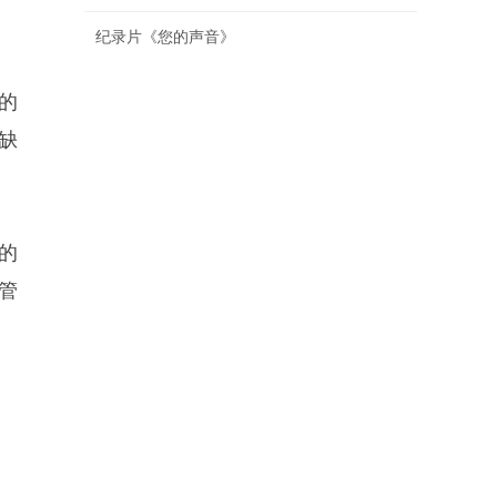
纪录片《您的声音》
的
缺
的
管