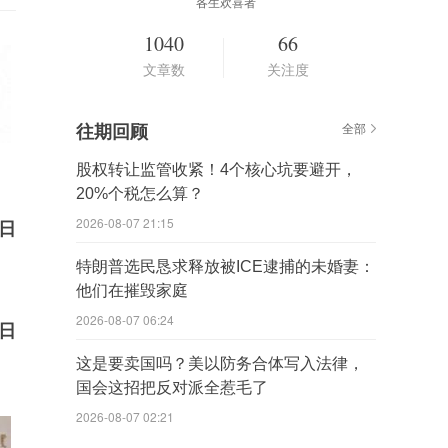
各生欢喜者
1040
66
文章数
关注度
往期回顾
全部
股权转让监管收紧！4个核心坑要避开，
20%个税怎么算？
2026-08-07 21:15
日
特朗普选民恳求释放被ICE逮捕的未婚妻：
他们在摧毁家庭
2026-08-07 06:24
日
这是要卖国吗？美以防务合体写入法律，
国会这招把反对派全惹毛了
2026-08-07 02:21