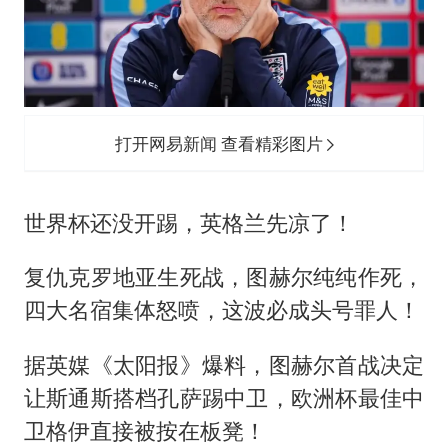
曝美下令调查弹药库存信息遭泄露事件
以军士兵把枪口对准中国记者
方桃子代言广告视频已下架
白海豚在海上打了个结
打开网易新闻 查看精彩图片
河南警方公开征集黑恶犯罪线索
构建更高水平的全民健身公共服务体系
世界杯还没开踢，英格兰先凉了！
复仇克罗地亚生死战，图赫尔纯纯作死，
四大名宿集体怒喷，这波必成头号罪人！
据英媒《太阳报》爆料，图赫尔首战决定
让斯通斯搭档孔萨踢中卫，欧洲杯最佳中
卫格伊直接被按在板凳！