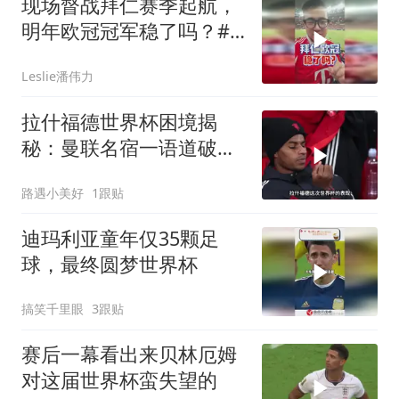
现场督战拜仁赛季起航，
明年欧冠冠军稳了吗？#
潘谈世界杯 #拜仁 #拜仁
Leslie潘伟力
香港行 #潘伟力
拉什福德世界杯困境揭
秘：曼联名宿一语道破真
相
路遇小美好
1跟贴
迪玛利亚童年仅35颗足
球，最终圆梦世界杯
搞笑千里眼
3跟贴
赛后一幕看出来贝林厄姆
对这届世界杯蛮失望的