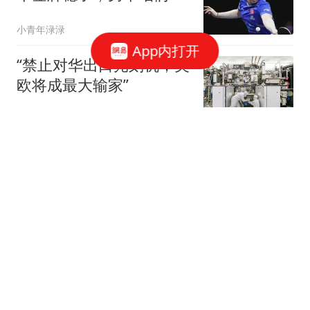
只能看别人争冠
小青年渌渌
App内打开
“禁止对华出口光刻机，美
欧将成最大输家”
观察者网
埃斯皮：很高兴身穿皇马
球衣取得进球；队友们帮
了我很多
懂球帝
欧超杯即将来袭！恩里克
盛赞埃梅里：他绝对属于
顶级名帅
新英体育