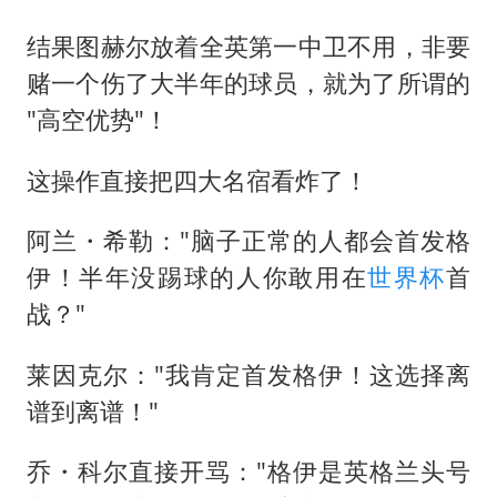
结果图赫尔放着全英第一中卫不用，非要
赌一个伤了大半年的球员，就为了所谓的
"高空优势"！
这操作直接把四大名宿看炸了！
阿兰・希勒："脑子正常的人都会首发格
伊！半年没踢球的人你敢用在
世界杯
首
战？"
莱因克尔："我肯定首发格伊！这选择离
谱到离谱！"
乔・科尔直接开骂："格伊是英格兰头号