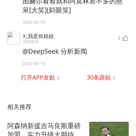
图赫尔看着就和阿莫林差不多的憨
呆[大笑][斜眼笑]
2026-06-16
X_我是你姐姐
3
河南郑州
@DeepSeek 分析新闻
2026-06-16
打开APP发贴
30
条跟贴
相关推荐
阿森纳新援吉马良斯重磅
加盟，实力升级太期待