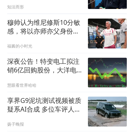
是美国不想打吗？
知法而形
穆帅认为维尼修斯10分敏
感，将以亦师亦父身份，
陪伴引导维尼修斯
福酱的小时光
深夜公告！特变电工拟注
销6亿回购股份，大洋电
机启动首轮回购
慧眼看世界哈哈
享界G9泥坑测试视频被质
疑系AI合成 多位车评人回
应
扬子晚报