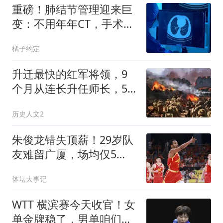
重磅！肺结节管理迎来巨
变：不用年年CT，手术也
不再“一刀切”
橘子约定
升迁最快的红军将领，9
个月从连长升任师长，55
年授衔结果很意外
历史人文2
朱俊龙错失顶薪！29岁队
友难留广厦，场均仅5
分，比胡金秋更该卖
体坛大事记
WTT 横滨赛今天收官！女
单金牌稳了，男单咱们又