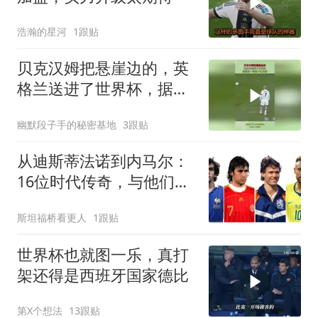
浩瀚的星河
1跟贴
贝克汉姆把悬崖边的，英
格兰送进了世界杯，据说
这一脚值10亿英镑
幽默段子手的秘密基地
3跟贴
从迪斯蒂法诺到内马尔：
16位时代传奇，与他们从
未触及的世界杯
斯坦福桥看更人
1跟贴
世界杯也就图一乐，真打
架还得是西班牙国家德比
第X个想法
13跟贴