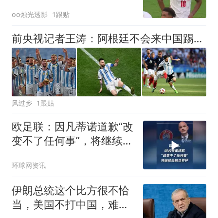
oo烛光透影
1跟贴
前央视记者王涛：阿根廷不会来中国踢友谊赛 就算有梅西也不会来了
风过乡
1跟贴
欧足联：因凡蒂诺道歉“改
变不了任何事”，将继续抵
制世界杯
环球网资讯
伊朗总统这个比方很不恰
当，美国不打中国，难道