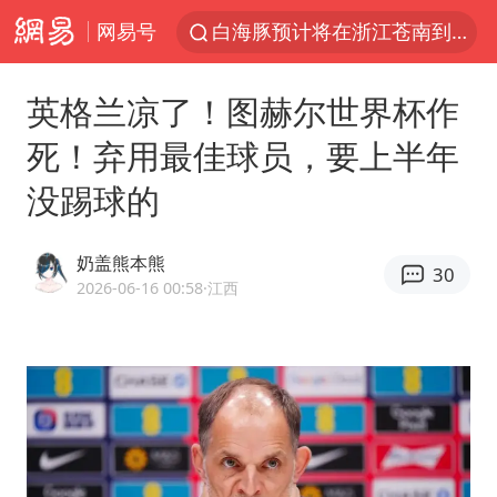
网易号
白海豚预计将在浙江苍南到三门一带登陆
王艺迪2-4张本美和 无缘横滨赛决赛
英格兰凉了！图赫尔世界杯作
四川宜宾5.5级地震后余震为何不断
死！弃用最佳球员，要上半年
2026年7月份居民消费价格同比上涨0.5%
没踢球的
浙江海域将现5到8米巨浪到狂浪
伯克希尔净买入约200亿美元股票
奶盖熊本熊
30
“伊斯兰版北约”出现
2026-06-16 00:58
·江西
武契奇会见泽连斯基有何意图
上海大部迎大暴雨
台铃电动车仅骑一年就断电趴窝
白海豚5次眼壁置换