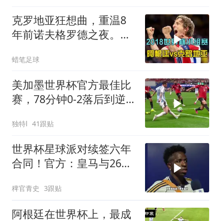
克罗地亚狂想曲，重温8
年前诺夫格罗德之夜。莫
德里奇一脚定金球
蜡笔足球
美加墨世界杯官方最佳比
赛，78分钟0-2落后到逆
转全过程！
独特l
41跟贴
世界杯星球派对续签六年
合同！官方：皇马与26岁
维尼修斯完成续约，新合
稗官青史
3跟贴
同至2032年！维尼修斯续
约
阿根廷在世界杯上，最成