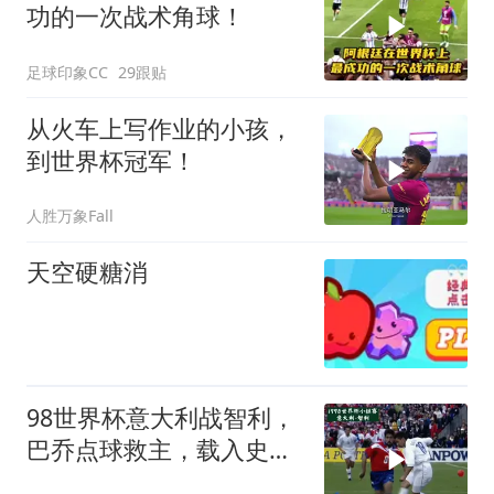
功的一次战术角球！
足球印象CC
29跟贴
从火车上写作业的小孩，
到世界杯冠军！
人胜万象Fall
天空硬糖消
98世界杯意大利战智利，
巴乔点球救主，载入史册
平局