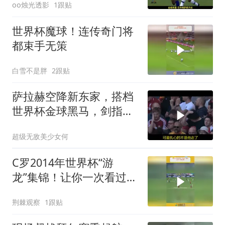
oo烛光透影
1跟贴
世界杯魔球！连传奇门将
都束手无策
白雪不是胖
2跟贴
萨拉赫空降新东家，搭档
世界杯金球黑马，剑指冠
军稳了
超级无敌美少女何
C罗2014年世界杯“游
龙”集锦！让你一次看过
瘾！
荆棘观察
1跟贴