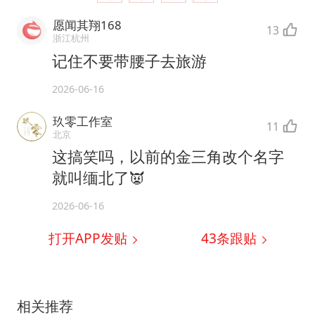
愿闻其翔168
13
浙江杭州
记住不要带腰子去旅游
2026-06-16
玖零工作室
11
北京
这搞笑吗，以前的金三角改个名字
就叫缅北了👿
2026-06-16
打开APP发贴
43
条跟贴
相关推荐