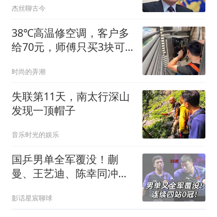
杰丝聊古今
38℃高温修空调，客户多
给70元，师傅只买3块可
乐看哭众人
时尚的弄潮
失联第11天，南太行深山
发现一顶帽子
音乐时光的娱乐
国乒男单全军覆没！蒯
曼、王艺迪、陈幸同冲
冠，8日横滨赛程出炉
影话星宸聊球