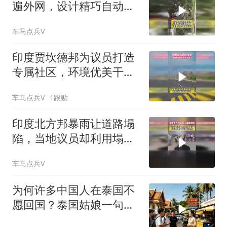
遍外网，设计精巧自动设
备与印度格格不入
车马点兵V
印度贾坎德邦为议员打造
专属社区，环境优美干净
整洁
车马点兵V
1跟贴
印度北方邦暴雨让道路塌
陷，当地议员却利用塌陷
政治作秀
车马点兵V
为何许多中国人在泰国不
愿回国？泰国姑娘一句大
实话道出了真相