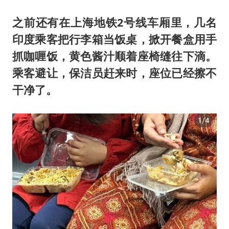
秋天的第一杯奶茶到底有多火
东航：国内客票提前14天免费退改
之前还有在上海地铁2号线车厢里，几名
印度乘客把行李箱当饭桌，掀开餐盒用手
国防部：坚决反制任何闹海挑衅图谋
抓咖喱饭，黄色酱汁顺着座椅缝往下滴。
日本试射“战斧”导弹，国防部回应
乘客避让，保洁员赶来时，座位已经擦不
胡彦斌韩磊 谁帮谁
干净了。
胡彦斌获《歌手2026》歌王
38岁演员求职万岁山NPC成功
夯实基础开新局