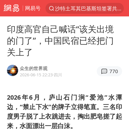
网易号
沙特土耳其巴基斯坦签署共同防务协议
“电影+”如何激发千亿级消费新活力？
印度高官自己喊话“该关出境
福建省泉州市委书记张毅恭接受纪律审查和监察调查
的门了”，中国民宿已经把门
台风白海豚已进入24小时警戒线
关上了
全球首个长时储能一体化产业园量产
U17国足点球大战淘汰河床晋级决赛
众生的世界观
770
四川宜宾市高县4.9级地震致1人死亡
2026-06-15 22:23
·四川
上海：台风白海豚或将带来龙卷风
名创优品回应女子吐槽内裤质量差
2026年6月，庐山石门涧“爱池”水潭
边，“禁止下水”的牌子立得笔直。三名印
“今天得有40℃了吧 为啥还不预警”
度男子脱了上衣跳进去，掏出肥皂搓了起
中国女篮70-67险胜尼日利亚女篮
来，水面漂出一层白沫。