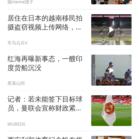
猫meme团子
居住在日本的越南移民拍
摄盗窃视频上传网络，全
程微笑态度淡漠
车马点兵V
红海再曝新事态，一艘印
度货船沉没
星落山间
记者：若未能签下目标球
员，曼联会宣称财政紧
张，但此前曾想花巨资引
MUREDS
援；天空体育：纽卡斯尔
告知曼联，霍尔是非卖品