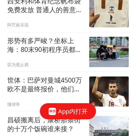
西安利和体育纪念帆布袋
免费发放 普通人的善意接
力温暖整个行业
阿芒娱乐说
形势有多严峻？坐标上
海：80末90初程序员都开
始失业，评论区炸了
叹为观止易
世体：巴萨对曼城4500万
欧不是最终报价，他们清
楚需更高数额
懂球帝
App内打开
昌硕搬离后，康桥那条街
的十万个饭碗谁来接？