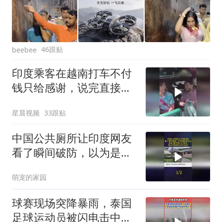
46跟贴
beebee
印度乘客在越南打车不付
钱只给感谢，说完直接下
车，司机无奈发笑
星晨视频
33跟贴
中国公共厕所让印度网友
看了瞬间破防，以为是青
瓦台分台呢
萌宠的家园
球赛现场突降暴雨，泰国
足球运动员被闪电击中身