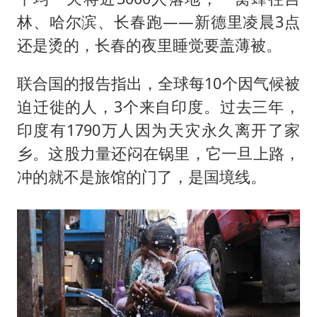
林、哈尔滨、长春跑——新德里凌晨3点
还是烫的，长春的夜里睡觉要盖薄被。
联合国的报告指出，全球每10个因气候被
迫迁徙的人，3个来自印度。过去三年，
印度有1790万人因为天灾永久离开了家
乡。这股力量还闷在锅里，它一旦上路，
冲的就不是旅馆的门了，是国境线。