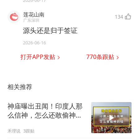
2026-06-17
莲花山南
134
广东深圳
源头还是归于签证
2026-06-16
打开APP发贴
770
条跟贴
相关推荐
神庙曝出丑闻！印度人那
么信神，怎么还敢偷神的
钱？
禾理说
3跟贴