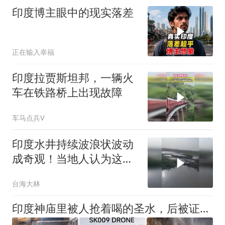
印度博主眼中的现实落差
正在输入幸福
印度拉贾斯坦邦，一辆火
车在铁路桥上出现故障
车马点兵V
印度水井持续波浪状波动
成奇观！当地人认为这是
神迹！
台海大林
印度神庙里被人抢着喝的圣水，后被证实为尿