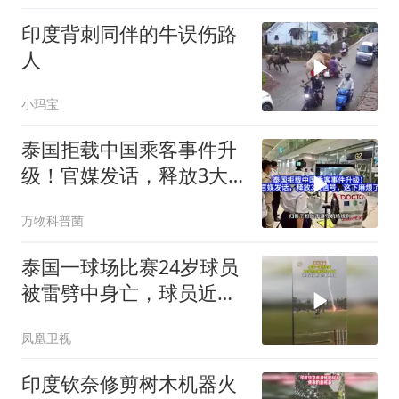
印度背刺同伴的牛误伤路
人
小玛宝
泰国拒载中国乘客事件升
级！官媒发话，释放3大
信号，这下麻烦了
万物科普菌
泰国一球场比赛24岁球员
被雷劈中身亡，球员近期
刚签约新俱乐部
凤凰卫视
印度钦奈修剪树木机器火