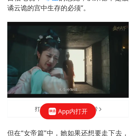
谲云诡的宫中生存的必须”。
打开网易新闻 查看精彩图片
App内打开
但在“女帝篇”中，她如果还想要走下去，