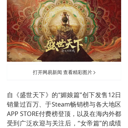
台当局重金为“台独”织“皇帝新衣”
商场现钱学森巨幅海报 负责人回应
几元成本的AI广告导致千万市值蒸发
老挝国会主席赛宋蓬逝世
购飞机票7分钟后退票被扣2022元
郑丽文：台湾从来没有“独立”过
黄金牛市回来了吗
打开网易新闻 查看精彩图片
乐享全民健身 共筑健康中国
自《盛世天下》的“媚娘篇”创下发售12日
销量过百万、于Steam畅销榜与各大地区
APP STORE付费榜登顶，以及在海内外都
受到广泛欢迎与关注后，“女帝篇”的成绩