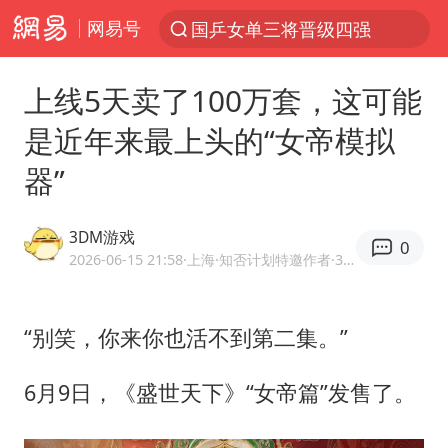
网易号
国乒女单三将晋级四强
光影经济撬动暑期消费新蓝海
上线5天卖了100万套，这可能
微信又有新功能，你可以“撤回”你的撤回了！
是近年来最上头的“女帝模拟
新疆优化调整景区内自驾服务费
器”
《欢迎来龙餐馆》口碑
检测列车撞人致11死2伤 涉事单位被罚
3DM游戏
0
情侣在平潭拍日出时坠崖致一死一伤
2026-06-15 21:58
·上海
·知否计划特邀作者·3DMGAME官方网易号
白海豚将正面袭击贯穿浙江
宇树王兴兴被问了360多个问题
“别笑，你来你也活不到第二集。”
全民健身事业高质量发展
6月9日，《盛世天下》“女帝篇”发售了。
唐田赛前发布会上引用《孙子兵法》