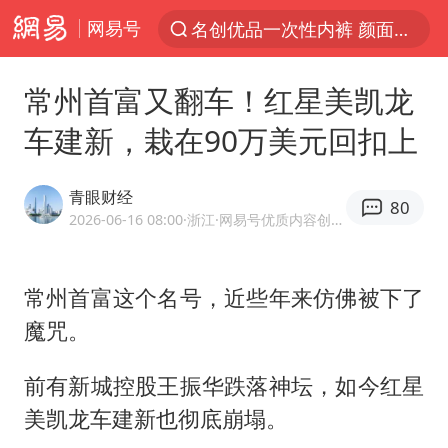
网易号
解锁各地夏日限定体验
台风白海豚闭眼浙江上海处于危险半圆
常州首富又翻车！红星美凯龙
香港宏福苑火灾或由烟头引起
车建新，栽在90万美元回扣上
浙江金华：市民非必要不外出
网约车司机充电时猝死保险拒赔
青眼财经
80
2026-06-16 08:00
·浙江
·网易号优质内容创作者
中国父女泰国骑摩托车坠崖1死1伤
白海豚将正面袭击贯穿浙江
常州首富这个名号，近些年来仿佛被下了
周末打虎 宋致远被查
魔咒。
浙江台州《告全体市民书》
上半年国内居民出游人次34.63亿
前有新城控股王振华跌落神坛，如今红星
刘浩存百花奖开幕式红裙起舞
美凯龙车建新也彻底崩塌。