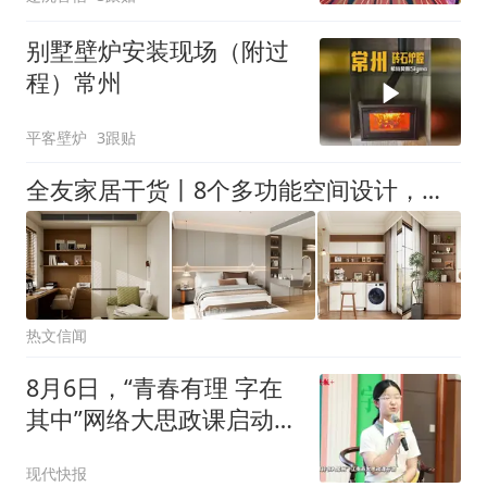
别墅壁炉安装现场（附过
程）常州
平客壁炉
3跟贴
全友家居干货丨8个多功能空间设计，颜值与收纳拿捏！
热文信闻
8月6日，“青春有理 字在
其中”网络大思政课启动活
动在常州举行
现代快报