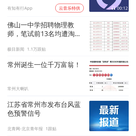
00:12
有知有行App
云音乐特供
佛山一中学招聘物理教
师，笔试前13名均遭淘
汰？教育局：已叫停招
极目新闻
1.1万跟贴
聘，成立调查组全面核查
常州诞生一位千万富翁！
常州大喇叭
江苏省常州市发布台风蓝
色预警信号
北青网-北京青年报
1跟贴