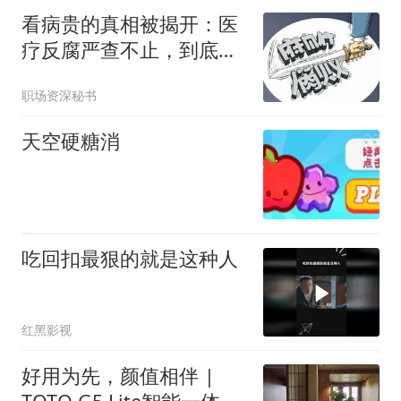
看病贵的真相被揭开：医
疗反腐严查不止，到底动
了谁的蛋糕？
职场资深秘书
天空硬糖消
吃回扣最狠的就是这种人
红黑影视
好用为先，颜值相伴 |