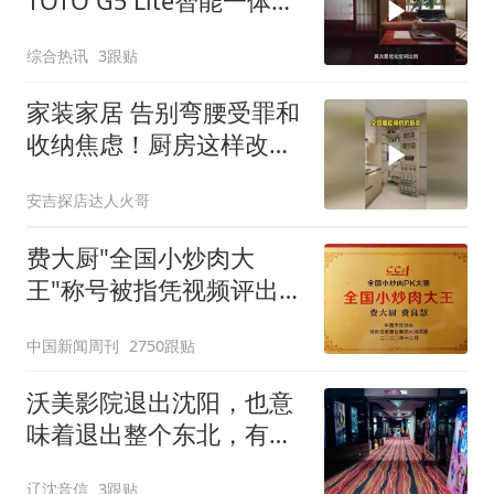
TOTO G5 Lite智能一体型
坐便器，枷解锁家居松弛
综合热讯
3跟贴
感
家装家居 告别弯腰受罪和
收纳焦虑！厨房这样改，
下厨轻松得像一
安吉探店达人火哥
费大厨"全国小炒肉大
王"称号被指凭视频评出
官方回应
中国新闻周刊
2750跟贴
沃美影院退出沈阳，也意
味着退出整个东北，有会
员卡抓紧退钱
辽沈音信
3跟贴