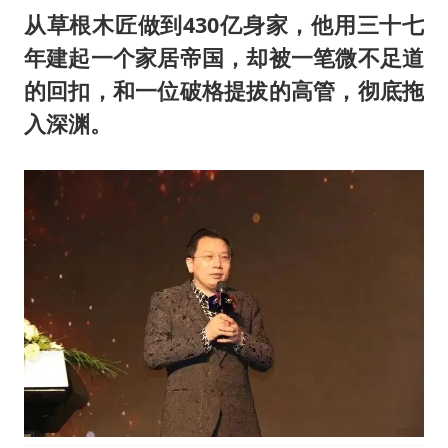
万岁山接盘烂尾恒大文旅城
从草根木匠做到430亿身家，他用三十七
薛之谦杭州站演唱会取消
年建起一个家居帝国，却被一笔微不足道
泰国初中生饮弹自尽前开了26枪
的回扣，和一位破格提拔的高管，彻底拖
“准2万亿”之城点名支持三所大学
入深渊。
店主称换“青海拉面”招牌后生意更好
女儿为争财产堵门阻挠父亲出殡
习近平心系体育强国建设