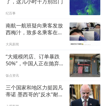
了，这几小时千万别出门
纪百事
南航一航班疑向乘客发放
西梅汁，致多名乘客在飞
行途中排队上厕所！乘
大风新闻
客：机上100多人只有2个
厕所；客服回应：并非每
“大规模闭店、订单暴跌
架飞机都会发放西梅汁
50%”，中国人正在抛弃旅
行社？
饭点资讯
三个国家和地区力挺因凡
蒂诺 墨西哥的"反水"耐人
寻味