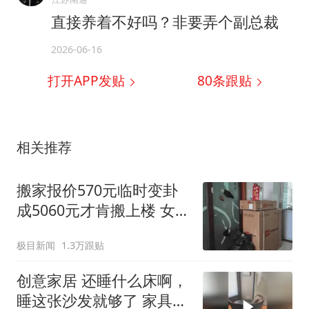
直接养着不好吗？非要弄个副总裁
2026-06-16
打开APP发贴
80
条跟贴
相关推荐
搬家报价570元临时变卦
成5060元才肯搬上楼 女子
傻眼
极目新闻
1.3万跟贴
创意家居 还睡什么床啊，
睡这张沙发就够了 家具