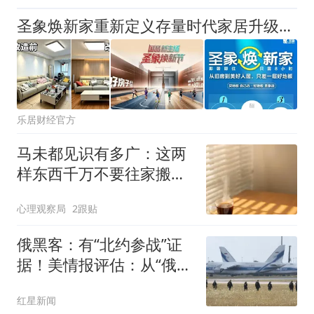
圣象焕新家重新定义存量时代家居升级逻辑，筑牢说换就换的底气！
乐居财经官方
马未都见识有多广：这两
样东西千万不要往家搬，
听完让人醍醐灌顶
心理观察局
2跟贴
俄黑客：有“北约参战”证
据！美情报评估：从“俄不
会碰北约”到“可能发动有
红星新闻
限攻击”