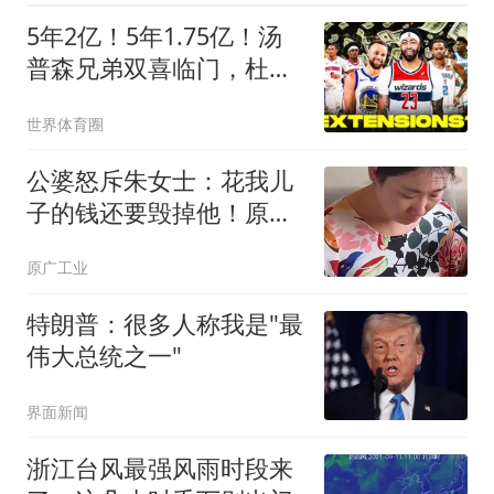
5年2亿！5年1.75亿！汤
普森兄弟双喜临门，杜伦
要向申京学习
世界体育圈
公婆怒斥朱女士：花我儿
子的钱还要毁掉他！原配
曝光两次家暴细节
原广工业
特朗普：很多人称我是"最
伟大总统之一"
界面新闻
浙江台风最强风雨时段来