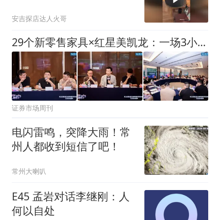
沙发
安吉探店达人火哥
29个新零售家具×红星美凯龙：一场3小时的闭门创见会干货实录
证券市场周刊
电闪雷鸣，突降大雨！常
州人都收到短信了吧！
常州大喇叭
E45 孟岩对话李继刚：人
何以自处