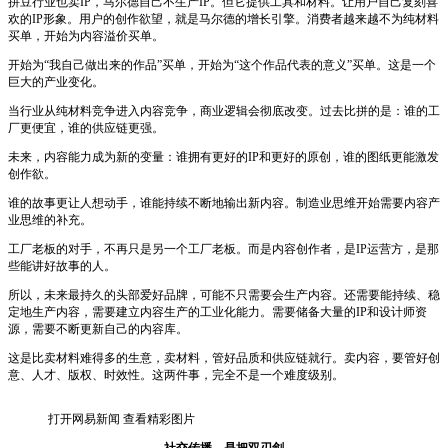
拼豆行业也卖IP，马尔德自己不生产IP。但它提供工具和材料。让用户自己复刻喜
欢的IP形象。用户的创作欲望，就是马尔德的增长引擎。消费者越来越不为纯材料
买单，开始为内容溢价买单。
开始为“我自己做出来的作品”买单，开始为“这个作品代表的意义”买单。这是一个
巨大的产业变化。
当行业从纯材料竞争进入内容竞争，商业逻辑会彻底改变。过去比拼的是：谁的工
厂更便宜，谁的供应链更强。
未来，内容能力成为新的变量：谁拥有更好的IP和更好的原创，谁的图纸更能激发
创作欲。
谁的故事更让人想动手，谁能持续不断地输出新内容。制造业思维开始需要内容产
业思维的补充。
工厂老板的对手，不再只是另一个工厂老板。而是内容创作者，是IP运营方，是那
些能讲好故事的人。
所以，未来最持久的头部爱好品牌，可能不只需要会生产内容。还需要能持续、稳
定地生产内容，需要建立内容生产的工业化能力。需要储备大量的IP和设计师资
源，需要不断更新自己的内容库。
这是比卖材料难得多的生意，卖材料，管好品质和供应链就行。卖内容，要管好创
意、人才、版权、时效性。这两件事，完全不是一个难度级别。
打开网易新闻 查看精彩图片
社交传播，是把双刃剑