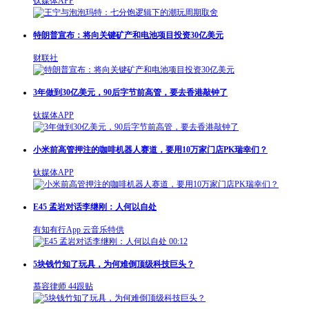
钛媒体APP
特朗普宣布：将向关键矿产和电池项目投资30亿美元
财联社
3年做到30亿美元，90后字节前高管，要去香港敲钟了
钛媒体APP
小米前高管押注的咖啡机器人赛道，要用10万家门店PK瑞幸们？
钛媒体APP
E45 孟岩对话李继刚：人何以自处
有知有行App
云音乐特供
00:12
5块钱竹知了玩具，为何难倒顶级科技巨头？
慕容律师
44跟贴