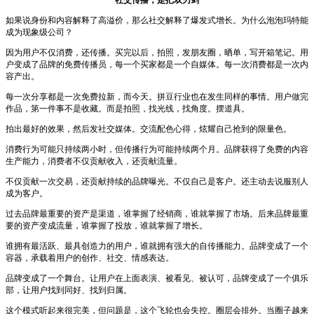
如果说身份和内容解释了高溢价，那么社交解释了爆发式增长。为什么泡泡玛特能
成为现象级公司？
因为用户不仅消费，还传播。买完以后，拍照，发朋友圈，晒单，写开箱笔记。用
户变成了品牌的免费传播员，每一个买家都是一个自媒体。每一次消费都是一次内
容产出。
每一次分享都是一次免费拉新，而今天。拼豆行业也在发生同样的事情。用户做完
作品，第一件事不是收藏。而是拍照，找光线，找角度。摆道具。
拍出最好的效果，然后发社交媒体。交流配色心得，炫耀自己抢到的限量色。
消费行为可能只持续两小时，但传播行为可能持续两个月。品牌获得了免费的内容
生产能力，消费者不仅贡献收入，还贡献流量。
不仅贡献一次交易，还贡献持续的品牌曝光。不仅自己是客户。还主动去说服别人
成为客户。
过去品牌最重要的资产是渠道，谁掌握了经销商，谁就掌握了市场。后来品牌最重
要的资产变成流量，谁掌握了投放，谁就掌握了增长。
谁拥有最活跃、最具创造力的用户，谁就拥有强大的自传播能力。品牌变成了一个
容器，承载着用户的创作、社交、情感表达。
品牌变成了一个舞台。让用户在上面表演、被看见、被认可，品牌变成了一个俱乐
部，让用户找到同好、找到归属。
这个模式听起来很完美，但问题是，这个飞轮也会失控。圈层会排外。当圈子越来