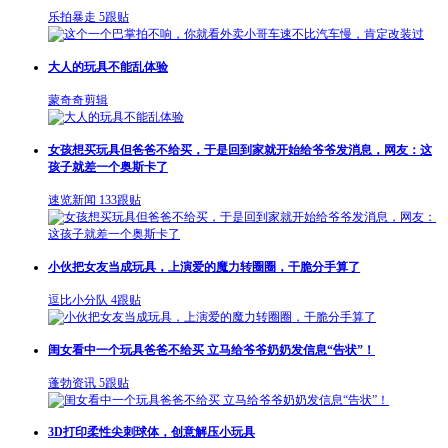
乐拍暴走
5跟贴
大人的玩具不能乱体验
蒙奇奇剪辑
女孩想买玩具但爸爸不给买，于是回到家就开始给爷爷发消息，网友：这
孩子就差一个奥斯卡了
速览新闻
133跟贴
小伙把女友当成玩具，上演爱的魔力转圈圈，干脆分手算了
逗比小分队
4跟贴
闺女看中一个玩具爸爸不给买 立马给爷爷奶奶发信息“告状”！
蓬勃资讯
5跟贴
3D打印柔性尖刺球体，创意解压小玩具