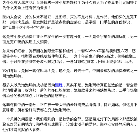
为什么有人愿意花几百块钱买一堆小塑料颗粒？为什么有人为了抢豆专门定闹钟？
为什么闲鱼上还有代拍业务？
圈内人会说，抢的从来不是豆，是图纸。买的不是材料，是作品。他们买的是完工
那一刻的满足感。是发到社群里被点赞的虚荣心，是掌握一门手艺的身份标识，
是“我属于这个圈子”的通行证。
这是整个爱好消费产业正在发生的一次有趣分化，一面是金字塔尖的潮玩化，另一
面是更广袤的实用主义消费。
如果你仔细看，骑行圈在抢限量车架和组件，一套S-Works车架能卖到五六万，还
要等半年。模型圈在炒绝版板件和工具。一盒十年前生产的MG高达，价格能翻三
倍。手账圈在拼胶带分装和限定印台。一卷MT限定胶带，闲鱼上能炒到几百块。
它们背后，是同一套逻辑吗？是，也不是。过去十年。中国最成功的消费模式之一
叫泡泡玛特。
很多人以为泡泡玛特成功是因为
潮玩
，其实不是。泡泡玛特真正创造的是一套全新
的消费逻辑：拆盒那一瞬间的多巴胺刺激，隐藏款带来的稀缺性焦虑，二手市场翻
倍溢价的价格锚点，IP角色的情感投射。
这套逻辑中的一部分。正在被一些头部的爱好消费品牌借用，拼豆如此。但这并不
意味着，所有爱好消费都在变成泡泡玛特。
一个关键的问题是：我们看到的，是趋势的全部。还是聚光灯下的局部？那些没被
聚光灯照到的地方，那些没形成圈子、没炒出溢价的爱好。那些安安静静玩的人，
他们才是沉默的大多数。