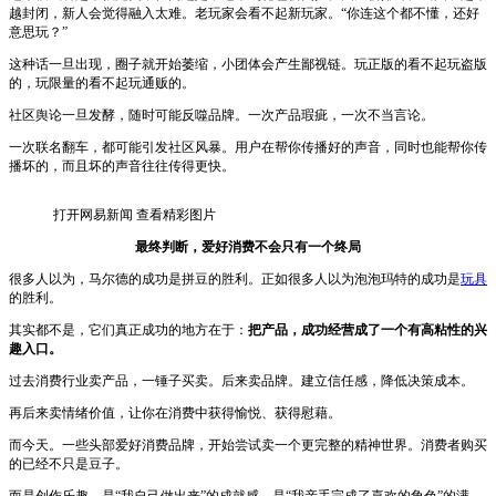
越封闭，新人会觉得融入太难。老玩家会看不起新玩家。“你连这个都不懂，还好
意思玩？”
这种话一旦出现，圈子就开始萎缩，小团体会产生鄙视链。玩正版的看不起玩盗版
的，玩限量的看不起玩通贩的。
社区舆论一旦发酵，随时可能反噬品牌。一次产品瑕疵，一次不当言论。
一次联名翻车，都可能引发社区风暴。用户在帮你传播好的声音，同时也能帮你传
播坏的，而且坏的声音往往传得更快。
打开网易新闻 查看精彩图片
最终判断，爱好消费不会只有一个终局
很多人以为，马尔德的成功是拼豆的胜利。正如很多人以为泡泡玛特的成功是
玩具
的胜利。
其实都不是，它们真正成功的地方在于：
把产品，成功经营成了一个有高
粘
性的兴
趣入口。
过去消费行业卖产品，一锤子买卖。后来卖品牌。建立信任感，降低决策成本。
再后来卖情绪价值，让你在消费中获得愉悦、获得慰藉。
而今天。一些头部爱好消费品牌，开始尝试卖一个更完整的精神世界。消费者购买
的已经不只是豆子。
而是创作乐趣。是“我自己做出来”的成就感。是“我亲手完成了喜欢的角色”的满