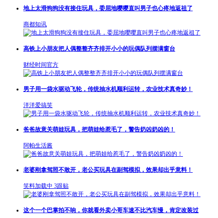
地上太滑狗狗没有接住玩具，委屈地嘤嘤直叫男子也心疼地返祖了
商都知讯
高铁上小朋友把人偶整整齐齐排开小小的玩偶队列摆满窗台
财经时间官方
男子用一袋水驱动飞轮，传统抽水机顺利运转，农业技术真奇妙！
洋洋爱搞笑
爸爸故意关萌娃玩具，把萌娃给惹毛了，警告奶凶奶凶的！
阿帕生活酱
老婆刚拿驾照不敢开，老公买玩具在副驾模拟，效果却出乎意料！
笑料加载中
3跟贴
这个一个巴掌拍不响，你就看外卖小哥车速不比汽车慢，肯定改装过