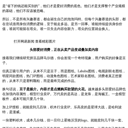
是“省下的钱还能买别的”，他们才是爱好消费的底色。他们才是支撑整个产业规模
的基础，他们不应该被忽略。
所以，不是所有兴趣赛道，都会诞生自己的泡泡玛特。但每个兴趣赛道的头部，都
在尝试借用身份消费的逻辑，至于能走多远。是另一回事。谁能持续提供身份价
值，谁就可能留在塔尖。谁一旦失去内容创新力，塔尖的位置就会换人。
打开网易新闻 查看精彩图片
头部爱好消费，正在从卖产品变成叠加卖内容
接着我们继续研究拼豆品牌马尔德，你会发现一个奇特现象，用户购买的好像是豆
子。
但真正吸引用户的，从来不只是豆子，而是图纸。Labubu图纸，电视剧联名图纸，
明星同款图纸，热门IP图纸，动漫角色图纸，艺术家联名图纸。消费者真正想要
的，从来不只是塑料颗粒，而是最终完成的作品。
换句话说，
豆子是媒介。内容才是点燃购买欲望的火花。
越来越多头部爱好品牌也
在加强内容属性，模型行业卖IP。万代卖的是高达，是龙珠，是海贼王。一盒模型
板件，成本可能只要几十块。
加上IP授权，就能卖到几百块，积木行业卖IP。乐高卖的是星球大战，是哈利波
特，是漫威。
一块塑料积木，成本几分钱，但一旦印上霍格沃茨的logo。就能卖到几千块一套。