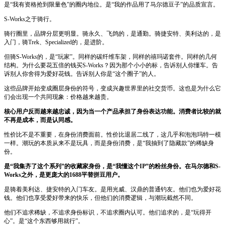
是“我有资格抢到限量色”的圈内地位。是“我的作品用了马尔德豆子”的品质宣言。
S-Works之于骑行。
骑行圈里，品牌分层更明显。骑永久、飞鸽的，是通勤。骑捷安特、美利达的，是
入门，骑Trek、Specialized的，是进阶。
但骑S-Works的，是“玩家”。同样的碳纤维车架，同样的禧玛诺套件。同样的几何
结构。为什么要花五倍的钱买S-Works？因为那个小小的标，告诉别人你懂车。告
诉别人你舍得为爱好花钱。告诉别人你是“这个圈子”的人。
这些品牌开始变成圈层身份的符号，变成兴趣世界里的社交货币。这也是为什么它
们会出现一个共同现象：价格越来越贵。
核心用户反而越来越忠诚，因为当一个产品承担了身份表达功能。消费者比较的就
不再是成本，而是认同感。
性价比不是不重要，在身份消费面前。性价比退居二线了，这几乎和泡泡玛特一模
一样。潮玩的本质从来不是玩具，而是身份消费，是“我抽到了隐藏款”的稀缺身
份。
是“我集齐了这个系列”的收藏家身份，是“我懂这个IP”的粉丝身份。在马尔德和S-
Works之外，是更庞大的1688平替拼豆用户。
是骑着美利达、捷安特的入门车友。是用光威、汉鼎的普通钓友。他们也为爱好花
钱。他们也享受爱好带来的快乐，但他们的消费逻辑，与潮玩截然不同。
他们不追求稀缺，不追求身份标识，不追求圈内认可。他们追求的，是“玩得开
心”。是“这个东西够用就行”。