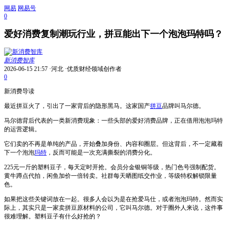
网易
网易号
0
爱好消费复制潮玩行业，拼豆能出下一个泡泡玛特吗？
新消费智库
2026-06-15 21:57
·河北
·优质财经领域创作者
0
新消费导读
最近拼豆火了，引出了一家背后的隐形黑马。这家国产
拼豆
品牌叫马尔德。
马尔德背后代表的一类新消费现象：一些头部的爱好消费品牌，正在借用泡泡玛特
的运营逻辑。
它们卖的不再是单纯的产品，开始叠加身份、内容和圈层。但这背后，不一定藏着
下一个泡泡
玛特
，反而可能是一次充满撕裂的消费分化。
225元一斤的塑料豆子，每天定时开抢。会员分金银铜等级，热门色号强制配货。
黄牛蹲点代拍，闲鱼加价一倍转卖。社群每天晒图纸交作业，等级特权解锁限量
色。
如果把这些关键词放在一起。很多人会以为是在抢爱马仕，或者泡泡玛特。然而实
际上，其实只是一家卖拼豆原材料的公司，它叫马尔德。对于圈外人来说，这件事
很难理解。塑料豆子有什么好抢的？