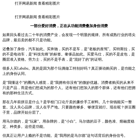
打开网易新闻 查看精彩图片
打开网易新闻 查看精彩图片
一部分爱好消费，正在从功能消费叠加身份消费
如果回头看过去二十年的消费产业，会发现一个明显的规律。所有成熟行业的塔尖
品牌，最后卖的都不只是功能。
还叠加了身份，汽车如此。买奔驰，买的不是车，是“老板的座驾”。买特斯拉，买
的不是电动车，是“科技先锋”的标签。奢侈品如此。买爱马仕，买的不是皮包，是
圈层准入资格。劳力士，买的不是手表，是“混好了的”的证明。
很多人买Labubu。真的是因为那个玩偶做工特别好吗？真正驱动购买的，是功能之
上的身份认同。
是“我懂这个”的圈内人感觉，是“我拥有你没有”的微妙优越。消费者购买的从来不
只是产品，而是他们想成为的那个人。还有他们想加入的那个群体，还有他们想拥
有的那种生活方式。
那在几年前拼豆是什么？是学校门口论斤卖的廉价手工材料。几十块钱能买一整
套。没人关心品牌，没人在乎产地。只要颜色够多、够便宜就行。现在呢？拼豆圈
子里，品牌开始分层了。
用马尔德的，是“玩家”。用杂牌的，是“小白”。马尔德的豆子，颜色准、熔融度稳
定、种类多。这些是功能。
但真正让用户上瘾的不是功能。是“我用的是马尔德”这句话背后的身份信号。