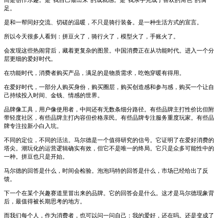
足。
是和一帮同好交流、切磋的温暖，不只是骑行装备。是一种生活方式的宣言。
所以今天很多人看到：拼豆火了，骑行火了，模型火了，手账火了。
会发现这些热闹背后，藏着更复杂的图景。中国消费正在从功能时代。进入一个分
层更细的爱好时代。
在功能时代，消费者购买产品，满足的是物质需求，吃饱穿暖有得用。
在爱好时代，一部分人购买身份，购买圈层，购买创造感和参与感，购买一个让自
己持续投入时间、金钱、情感的世界。
品牌像工具，用户像使用者，中间还有无数条细分路径。有些品牌主打性价比但附
带轻度社区，有些品牌主打内容但价格亲民。有些品牌专注服务重度玩家。有些品
牌专注拉新小白入坑。
不同的定位，不同的活法。马尔德是一个值得研究的信号。它证明了在爱好消费的
塔尖。潮玩化的运营逻辑确实有效，但它不是唯一的终局。它只是众多可能性中的
一种。拼豆也只是开始。
马尔德的回答是什么，时间会检验。泡泡玛特的回答是什么，市场已经给出了反
馈。
下一个在某个兴趣赛道里冒出来的品牌。它的回答会是什么。这才是马尔德现象背
后，最值得被长期思考的地方。
而我们每个人，作为消费者，也可以问一问自己：我的爱好，还在吗。还是变成了