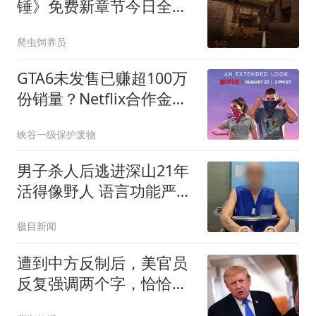
锤》免费新章节今日全平
台上线
爬虫饲养员
GTA6未发售已赚超100万
份销量？Netflix合作金额
惊人
峡谷一级保护废物
男子杀人后逃进深山21年
活得像野人 语言功能严重
退化
极目新闻
遭到中方反制后，美官员
反复强调两个字，恰恰证
明中方做对了