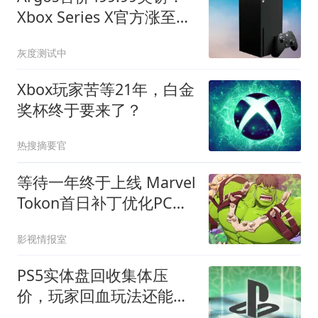
Xbox Series X官方涨至
669.99，这家店便宜170
灰度测试中
镑
Xbox玩家苦等21年，白金
奖杯终于要来了？
热搜摘要官
等待一年终于上线 Marvel
Tokon首日补丁优化PC性
能
影视情报室
PS5实体盘回收集体压
价，玩家回血玩法还能走
通吗？