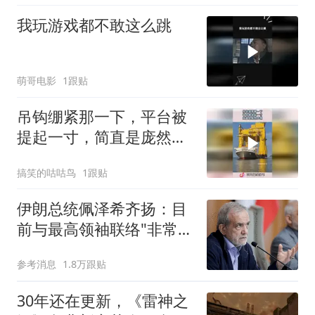
我玩游戏都不敢这么跳
萌哥电影
1跟贴
吊钩绷紧那一下，平台被
提起一寸，简直是庞然大
物！
搞笑的咕咕鸟
1跟贴
伊朗总统佩泽希齐扬：目
前与最高领袖联络"非常困
难"
参考消息
1.8万跟贴
30年还在更新，《雷神之