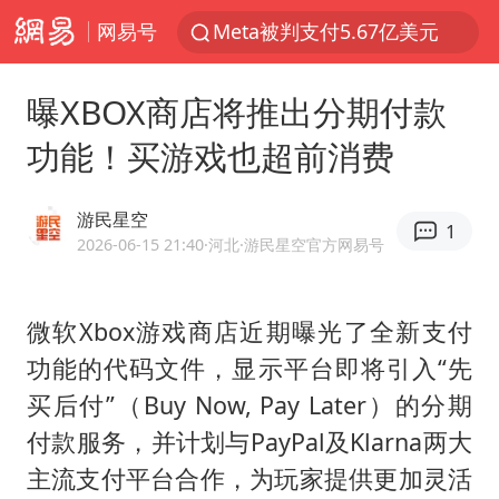
网易号
Meta被判支付5.67亿美元
台风白海豚逼近 暴雨大暴雨来袭
曝XBOX商店将推出分期付款
47岁妈妈突然产女 26岁女儿：很震惊
功能！买游戏也超前消费
阿根廷足协发文力挺因凡蒂诺
中国稀土盘中涨停
游民星空
1
A股开盘：民爆、CPO等概念走强
2026-06-15 21:40
·河北
·游民星空官方网易号
日本广岛民众举行游行反对政府行径
微软Xbox游戏商店近期曝光了全新支付
21楼高空抛物嫌疑人被拘留
功能的代码文件，显示平台即将引入“先
男子杀人后逃进深山21年活得像野人
买后付”（Buy Now, Pay Later）的分期
日韩股市高开跳水 SK海力士下挫转跌
付款服务，并计划与PayPal及Klarna两大
台风白海豚最新路径研判来了
主流支付平台合作，为玩家提供更加灵活