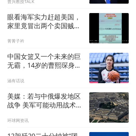
曹兴教授TALK
眼看海军实力赶超美国，
家里竟冒出两个卖国贼！
身份个个都不简单
菁菁子衿
中国女篮又一个未来的巨
无霸，14岁的曹熙琛身高
2米20
涵有话说
美媒：若与中俄爆发地区
战争 美军可能动用战术核
武器
环球网资讯
12架歼20二十分钟被“团