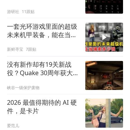
DOOM
游研社
11跟贴
一套光环游戏里面的超级
未来机甲装备，能在当铺
卖多少钱？
新鲜寻宝
7跟贴
没有新作却有19关新战
役？Quake 30周年获大幅
更新
峡谷一级保护废物
2026 最值得期待的 AI 硬
件，是卡片
爱范儿