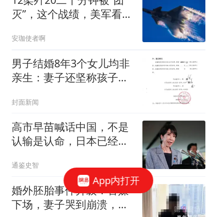
灭”，这个战绩，美军看后
却高兴不起来！
安珈使者啊
男子结婚8年3个女儿均非
亲生：妻子还坚称孩子是
我的
封面新闻
高市早苗喊话中国，不是
认输是认命，日本已经无
人能发动战争
通鉴史智
App内打开
婚外胚胎事件升级！官媒
下场，妻子哭到崩溃，丈