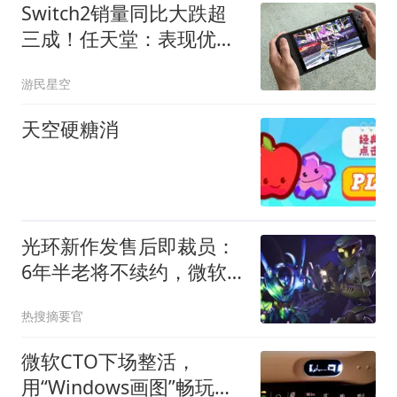
Switch2销量同比大跌超
三成！任天堂：表现优于
初代
游民星空
天空硬糖消
光环新作发售后即裁员：
6年半老将不续约，微软
月内已裁1600人
热搜摘要官
微软CTO下场整活，
用“Windows画图”畅玩