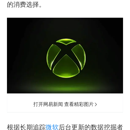
OpenAI为免费用户升级GPT-5.6 Luna
的消费选择。
船舶避风项目停工 多地全力防台风
我国编制完成新版全月地质图
“深圳地面沉降致车辆损坏”不实
男子结婚8年发现3个女儿均非亲生
奋进开新局 实干挑大梁
打开网易新闻 查看精彩图片
根据长期追踪
微软
后台更新的数据挖掘者