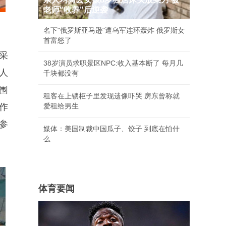
老师"收养"后逆袭
名下"俄罗斯亚马逊"遭乌军连环轰炸 俄罗斯女
首富怒了
采
38岁演员求职景区NPC:收入基本断了 每月几
人
千块都没有
围
租客在上锁柜子里发现遗像吓哭 房东曾称就
作
爱租给男生
参
媒体：美国制裁中国瓜子、饺子 到底在怕什
么
体育要闻