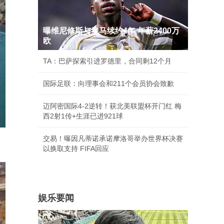
曝维尼修斯与皇马续约4年 年薪2400万
欧
TA：巴萨探索引进罗德里，合同剩12个月
国际足联：向理事会和211个会员协会致歉
迈阿密国际4-2逆转！获北美联盟杯开门红 梅
西2射1传+生涯已进921球
交易！曝因凡蒂诺承诺摩洛哥举办世界杯决赛
以换取支持 FIFA回应
娱乐要闻