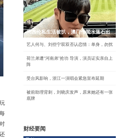
周杰伦私生活被扒，澳门传闻水落石出
艺人何与、刘些宁双双否认恋情：单身，勿扰
荷兰弟遭“河南弟”抢功 导演，演员证实亲自上
阵
受台风影响，浙江一演唱会紧急宣布延期
被前助理背刺，刘晓庆发声，原来她还有一张
底牌
玩
每
对
财经要闻
还