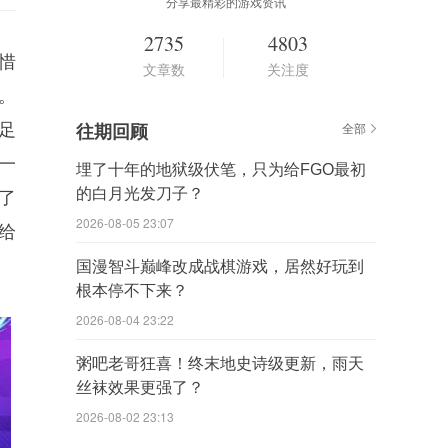
分享最精彩的游戏资讯
2735
4803
惜
文章数
关注度
。
足
往期回顾
全部
一
埋了十年的地狱级伏笔，只为给FGO最初
的白月光发刀子？
了
2026-08-05 23:07
给
国漫智斗巅峰改成战棋游戏，居然好玩到
根本停不下来？
2026-08-04 23:22
粥吧老哥狂喜！终末地史诗级更新，雨天
丝袜效果更强了？
2026-08-02 23:13