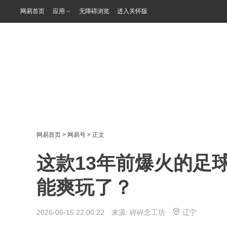
网易首页
应用
无障碍浏览
进入关怀版
网易首页
>
网易号
> 正文
这款13年前爆火的足
能爽玩了？
2026-06-15 22:00:22 来源:
碎碎念工坊
辽宁