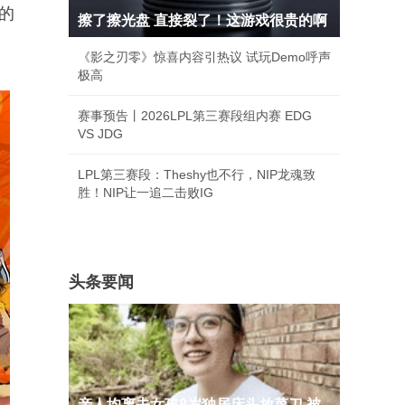
的
擦了擦光盘 直接裂了！这游戏很贵的啊
《影之刃零》惊喜内容引热议 试玩Demo呼声
极高
赛事预告丨2026LPL第三赛段组内赛 EDG
VS JDG
LPL第三赛段：Theshy也不行，NIP龙魂致
胜！NIP让一追二击败IG
头条要闻
亲人均离去女孩8岁独居床头放菜刀 被