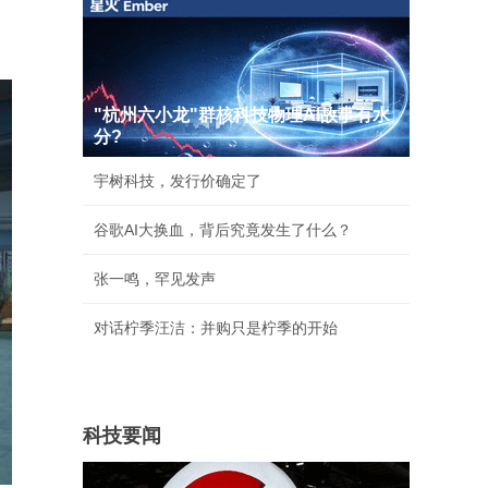
"杭州六小龙"群核科技物理AI故事有水
分?
宇树科技，发行价确定了
谷歌AI大换血，背后究竟发生了什么？
张一鸣，罕见发声
对话柠季汪洁：并购只是柠季的开始
科技要闻