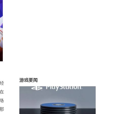
游戏要闻
经
在
络
那