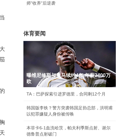
师"收养"后逆袭
当
体育要闻
大
茄
曝维尼修斯与皇马续约4年 年薪2400万
欧
的
TA：巴萨探索引进罗德里，合同剩12个月
韩国版李铁？警方突袭韩国足协总部，洪明甫
以犯罪嫌疑人身份被传唤
胸
本菲卡6-1血洗哈茨，帕夫利季斯点射、谢尔
天
德鲁普点射破门