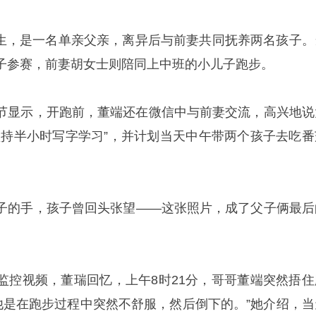
日出生，是一名单亲父亲，离异后与前妻共同抚养两名孩子。
子参赛，前妻胡女士则陪同上中班的小儿子跑步。
节显示，开跑前，董端还在微信中与前妻交流，高兴地说
坚持半小时写字学习”，并计划当天中午带两个孩子去吃番
子的手，孩子曾回头张望——这张照片，成了父子俩最后
监控视频，董瑞回忆，上午8时21分，哥哥董端突然捂住
“他是在跑步过程中突然不舒服，然后倒下的。”她介绍，当