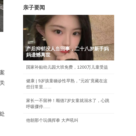
亲子要闻
产后抑郁没人当回事，二十八岁新手妈
妈遗憾离世
国家补贴幼儿园大班免费，1200万儿童受益
案
健康 | 9岁孩童确诊性早熟，“元凶”竟藏在这
关
些日常里……
家长一不留神！顺德7岁女童就溺水了，心跳
呼吸骤停......
处
他朝那个玩偶挥拳 大声吼叫