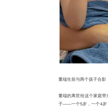
董端生前与两个孩子合影
董端的离世给这个家庭带
子——一个5岁，一个4