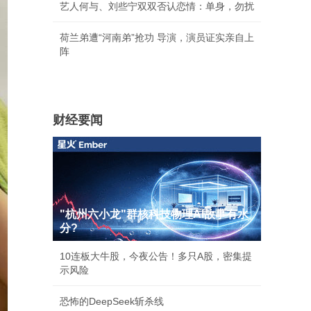
艺人何与、刘些宁双双否认恋情：单身，勿扰
荷兰弟遭“河南弟”抢功 导演，演员证实亲自上
阵
财经要闻
"杭州六小龙"群核科技物理AI故事有水
分?
10连板大牛股，今夜公告！多只A股，密集提
示风险
恐怖的DeepSeek斩杀线