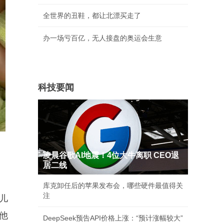
全世界的丑鞋，都让北漂买走了
办一场亏百亿，无人接盘的奥运会生意
科技要闻
凌晨谷歌AI地震！4位大牛离职 CEO退
居二线
库克卸任后的苹果发布会，哪些硬件最值得关
注
儿
他
DeepSeek预告API价格上涨：“预计涨幅较大”