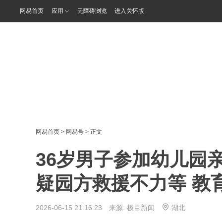
网易首页
应用
无障碍浏览
进入关怀版
网易首页
>
网易号
> 正文
36岁男子参加幼儿园
疑园方救援不力等 教
2026-06-15 21:16:23 来源:
极目新闻
湖北