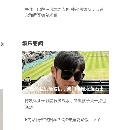
每体：巴萨考虑续约吉列-费尔南德斯，安道
尔和萨瓦德尔求租
娱乐要闻
医
周杰伦私生活被扒，澳门传闻水落石出
陈凯琳儿子影院被泼汽水，管教孩子虎一点也
无妨！
E句话|身材被网暴？C罗未婚妻疑似回应了