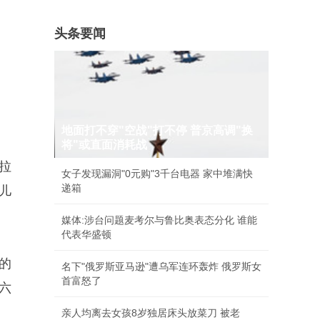
头条要闻
地面打不穿"空战"打不停 普京高调"换
将"或直面消耗战
拉
女子发现漏洞"0元购"3千台电器 家中堆满快
递箱
儿
媒体:涉台问题麦考尔与鲁比奥表态分化 谁能
代表华盛顿
的
名下"俄罗斯亚马逊"遭乌军连环轰炸 俄罗斯女
首富怒了
六
亲人均离去女孩8岁独居床头放菜刀 被老