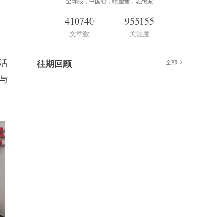
全球眼，中国心，瞭望者，思想家
410740
955155
文章数
关注度
活
往期回顾
全部
与