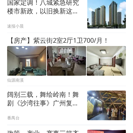
国家定调！八城紧急研究
楼市新政，以旧换新这次
来真的了
速报小晨
【房产】紫云街2室2厅1卫700/月！
仙源南溪
阔别三载，舞绘岭南！舞
剧《沙湾往事》广州复演
启幕
番禺台