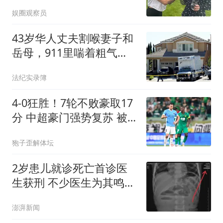
礼，复刻32年前经典造型
娱圈观察员
43岁华人丈夫割喉妻子和
岳母，911里喘着粗气
喊“有蒙面歹徒”，8岁双胞
法纪实录簿
胎女儿就在家里
4-0狂胜！7轮不败豪取17
分 中超豪门强势复苏 被
扣5分依旧跻身前三
狍子歪解体坛
2岁患儿就诊死亡首诊医
生获刑 不少医生为其鸣不
平
澎湃新闻