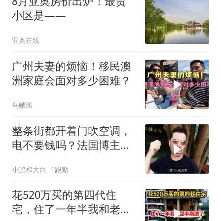
8月亚奥房价出炉！最贵
小区是——
亚奥在线
广州夫妻的烦恼！移民澳
洲家庭会面对多少困难？
乌贼酱
整条街都开着门吹空调，
电不要钱吗？法国博主在
广州街头特别疑惑
小黑和大白
1跟贴
花520万买的第四代住
宅，住了一年半我和老公