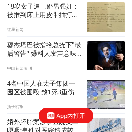
18岁女子遭已婚男强奸：
被推到床上用皮带抽打后
强奸
红星新闻
穆杰塔巴被指给总统下"最
后警告" 爆料人发声意味
深长
中国新闻周刊
4名中国人在太子集团一
园区被围殴 致1死3重伤
扬子晚报
App内打开
婚外胚胎案涉事医院员工
哽咽:事件对医院造成较大