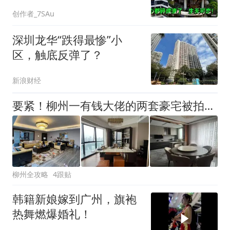
崩溃了，心都碎
创作者_7SAu
深圳龙华“跌得最惨”小
区，触底反弹了？
新浪财经
要紧！柳州一有钱大佬的两套豪宅被拍卖，被人430万元、259万元拿下！
柳州全攻略
4跟贴
韩籍新娘嫁到广州，旗袍
热舞燃爆婚礼！