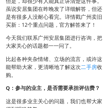
秋天的第一杯奶茶到底有多火
但是，却很少有人能真正讲清楚这件事。
虽说安居集团在昨晚发了详细解答，但还
百花奖开幕式
是有很多人没耐心看完。详情戳广州卖旧
国防部：坚决反制任何闹海挑衅图谋
买新：12个重点问题，官方解答来了！
东航：国内客票提前14天免费退改
美股存储板块集体大跌
今天我们联系广州安居集团进行咨询，把
大家关心的话题都一一问了。
胡彦斌获《歌手2026》歌王
“今天得有40℃了吧 为啥还不预警”
比起各种夹杂情绪、立场的流言，或许这
夯实基础开新局
能帮助大家，更清晰地了解这次
二手房
收
购。
Q：参与的业主，是否需要承担评估费？
这是很多业主关心的问题，我们也帮大家