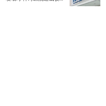
冲击
大风新闻
媒体:新西兰外长想"组
团"攻击中国导弹试射 结
果被打脸
环球时报国际
实话实说！2米26小将，
已经成为中国女篮新王牌
体育哲人
4岁"孤独症"男童失联80小
时获救：疑吃泥土续命
看看新闻Knews
热搜