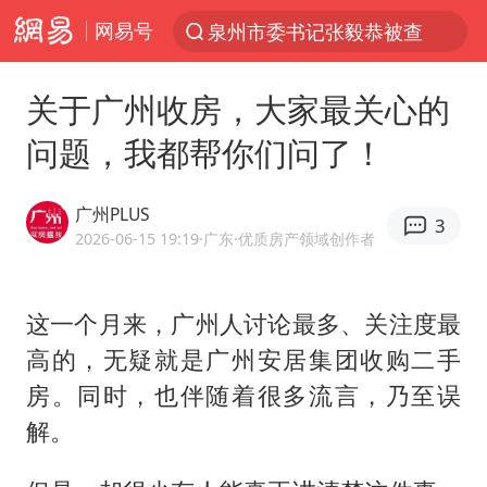
网易号
泉州市委书记张毅恭被查
“电影+”如何激发千亿级消费新活力？
关于广州收房，大家最关心的
台风白海豚已进入24小时警戒线
问题，我都帮你们问了！
全球首个长时储能一体化产业园量产
陈垣宇0-3张禹珍 国乒男单全军覆没
广州PLUS
3
中巨芯：上半年归母净利润1405.77万元
2026-06-15 19:19
·广东
·优质房产领域创作者
四川宜宾市高县4.9级地震致1人死亡
这一个月来，广州人讨论最多、关注度最
中国女篮70-67险胜尼日利亚女篮
高的，无疑就是广州安居集团收购二手
名创优品回应女子吐槽内裤质量差
房。同时，也伴随着很多流言，乃至误
上海：台风白海豚或将带来龙卷风
解。
出口禁令驱动有色板块大涨