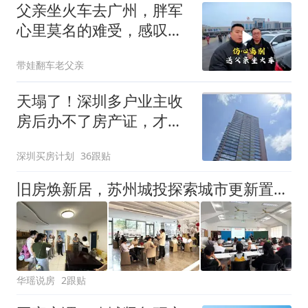
父亲坐火车去广州，胖军
心里莫名的难受，感叹对
不起老人家
带娃翻车老父亲
天塌了！深圳多户业主收
房后办不了房产证，才发
现房子被查封了
深圳买房计划
36跟贴
旧房焕新居，苏州城投探索城市更新置换新路
华瑶说房
2跟贴