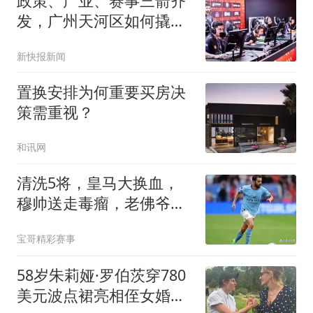
政策、产业、赛事三箭齐
发，广州天河区如何撬动
电竞产业升级？
新快报新闻
置换安排为何重要买房决
策需重视？
和讯网
清洗5将，皇马大换血，
穆帅送走毒瘤，老佛爷看
走眼，法国巨星悬了
宝哥精彩赛事
58岁朱莉娅·罗伯茨穿780
美元波点裙亮相侄女婚