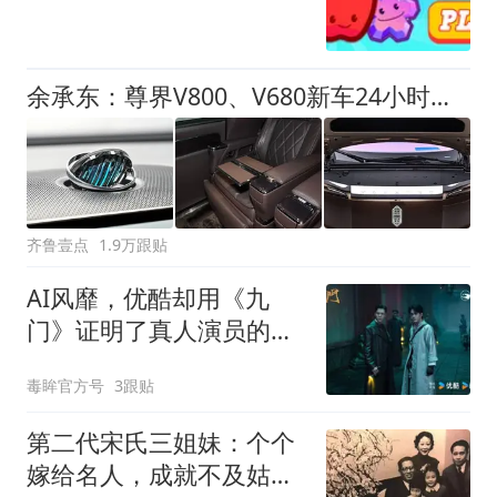
余承东：尊界V800、V680新车24小时大定突破3500台
齐鲁壹点
1.9万跟贴
AI风靡，优酷却用《九
门》证明了真人演员的不
可替代
毒眸官方号
3跟贴
第二代宋氏三姐妹：个个
嫁给名人，成就不及姑