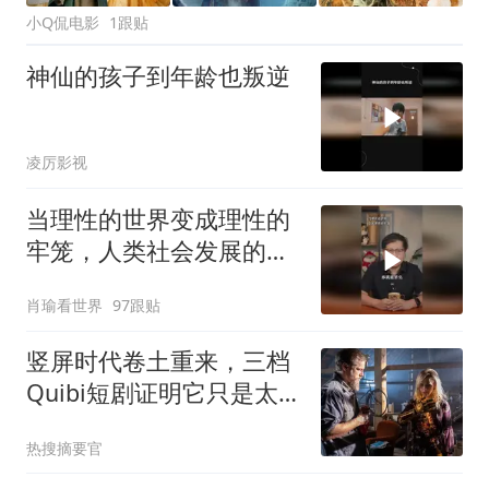
小Q侃电影
1跟贴
神仙的孩子到年龄也叛逆
凌厉影视
当理性的世界变成理性的
牢笼，人类社会发展的张
力，理性与非理性齐飞，
肖瑜看世界
97跟贴
理想共传统一色
竖屏时代卷土重来，三档
Quibi短剧证明它只是太
早而非太错
热搜摘要官