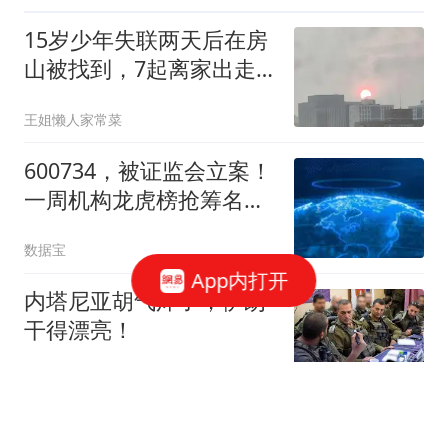
15岁少年失联两天后在房
山被找到，7起离家出走
背后最缺的是一句认真听
王姐懒人家常菜
他说完的话
600734，被证监会立案！
一周机构龙虎榜抢筹名单
出炉
数据宝
App内打开
内塔尼亚胡气炸了，伊朗
干得漂亮！
共工之锚
《歌手2026》总决赛：胡