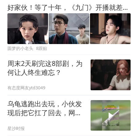
好家伙！等了十年，《九门》开播就差评不断！
圆梦的小老头
8跟贴
周末2天刷完这8部剧，为
何让人终生难忘？
有态度网友ytd3049
乌龟逃跑出去玩，小伙发
现后把它扛了回去，网
友：像叛逆小孩被抓包一
星沙时报
样