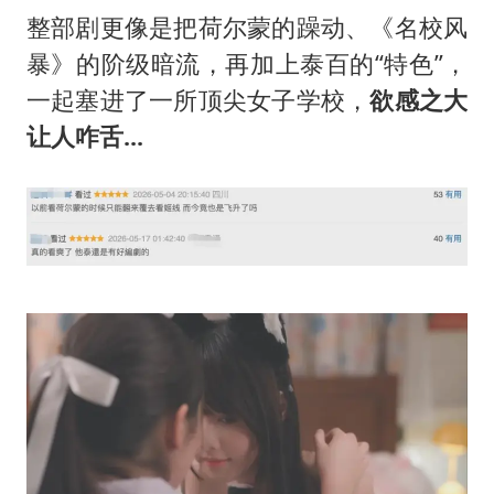
我国外贸延续良好增长态势
整部剧更像是把荷尔蒙的躁动、《名校风
“新疆阿勒泰八月能滑雪”不实
暴》的阶级暗流，再加上泰百的“特色”，
日本试射“战斧”导弹，国防部回应
一起塞进了一所顶尖女子学校，
欲感之大
让人咋舌...
胡彦斌韩磊 谁帮谁
胡彦斌获《歌手2026》歌王
秋天的第一杯奶茶到底有多火
夯实基础开新局