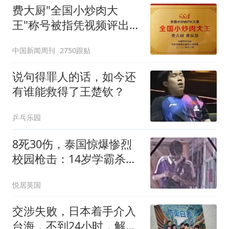
费大厨"全国小炒肉大
王"称号被指凭视频评出
官方回应
中国新闻周刊
2750跟贴
说句得罪人的话，如今还
有谁能救得了王楚钦？
乒乓乐园
8死30伤，泰国惊爆惨烈
校园枪击：14岁学霸杀死
爷爷奶奶后前往学校，行
悦居英国
凶原因竟是学习压力过大
交涉失败，日本着手介入
台海，不到24小时，解放