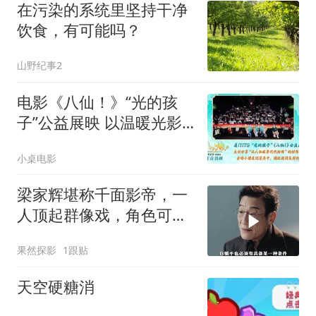
在污染的系统里坚持干净
饮食，有可能吗？
山野纪事2
电影《八仙！》“光的孩
子”公益展映 以温暖光影
传递成长力量
小桌电影
梁家辉堪称千面影帝，一
人顶起群像戏，角色可塑
性超强
果然探影
1跟贴
天空硬糖消