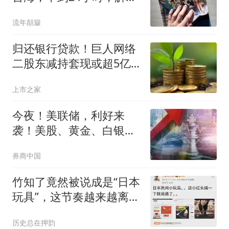
军军机3路出动
流年顛簸
归还银行贷款！巨人网络
二股东减持套现或超5亿
元！
上市之家
今夜！美联储，利好来
袭！美股、黄金、白银集
体拉升
券商中国
竹知了竟然被说成是“日本
玩具”，这节奏越来越离谱
了
历史总在押韵