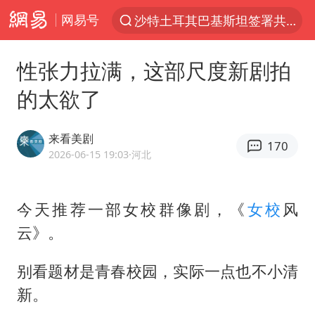
网易号
“电影+”如何激发千亿级消费新活力？
泉州市委书记张毅恭被查
性张力拉满，这部尺度新剧拍
台风白海豚已进入24小时警戒线
的太欲了
全球首个长时储能一体化产业园量产
上海：台风白海豚或将带来龙卷风
来看美剧
170
2026-06-15 19:03
·河北
四川宜宾市高县4.9级地震致1人死亡
名创优品回应女子吐槽内裤质量差
今天推荐一部女校群像剧，《
女校
风
中巨芯：上半年归母净利润1405.77万元
云》。
中国女篮70-67险胜尼日利亚女篮
U17国足点球大战淘汰河床晋级决赛
别看题材是青春校园，实际一点也不小清
新。
国防部：中国军队坚决反制任何闹海挑衅图谋