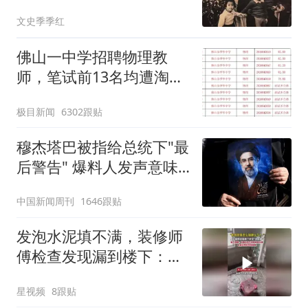
姑，但人生同样精彩
文史季季红
佛山一中学招聘物理教
师，笔试前13名均遭淘
汰？教育局：已叫停招
极目新闻
6302跟贴
聘，成立调查组全面核查
穆杰塔巴被指给总统下"最
后警告" 爆料人发声意味
深长
中国新闻周刊
1646跟贴
发泡水泥填不满，装修师
傅检查发现漏到楼下：出
风口未延伸到外墙
星视频
8跟贴