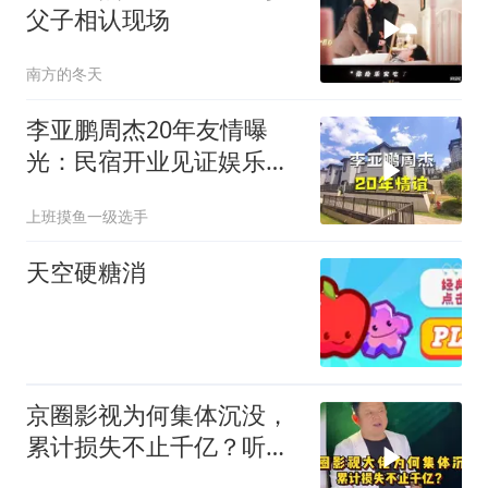
父子相认现场
南方的冬天
李亚鹏周杰20年友情曝
光：民宿开业见证娱乐圈
最暖兄弟情！
上班摸鱼一级选手
天空硬糖消
京圈影视为何集体沉没，
累计损失不止千亿？听听
大哥怎么说的