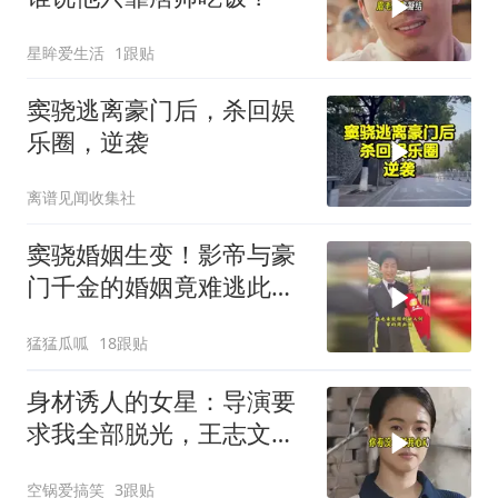
星眸爱生活
1跟贴
窦骁逃离豪门后，杀回娱
乐圈，逆袭
离谱见闻收集社
窦骁婚姻生变！影帝与豪
门千金的婚姻竟难逃此
劫？
猛猛瓜呱
18跟贴
身材诱人的女星：导演要
求我全部脱光，王志文的
回答出人意料
空锅爱搞笑
3跟贴