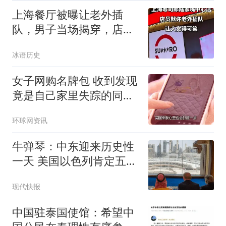
上海餐厅被曝让老外插
队，男子当场揭穿，店员
避而不答，网友炸锅
冰语历史
女子网购名牌包 收到发现
竟是自己家里失踪的同一
只包
环球网资讯
牛弹琴：中东迎来历史性
一天 美国以色列肯定五味
杂陈
现代快报
中国驻泰国使馆：希望中