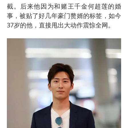
“南湖号”盾构机下线
截。后来他因为和赌王千金
何超莲
的婚
美国最大水库水位降至有记录以来最低
事，被贴了好几年豪门赘婿的标签，如今
店主称换“青海拉面”招牌后生意更好
37岁的他，直接甩出大动作震惊全网。
泰国初中生饮弹自尽前开了26枪
新疆阿克苏地震
习近平心系体育强国建设