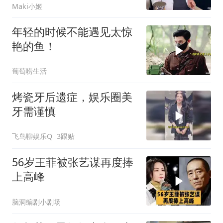
Maki小姬
年轻的时候不能遇见太惊
艳的鱼！
葡萄唠生活
烤瓷牙后遗症，娱乐圈美
牙需谨慎
飞鸟聊娱乐Q
3跟贴
56岁王菲被张艺谋再度捧
上高峰
脑洞编剧小剧场