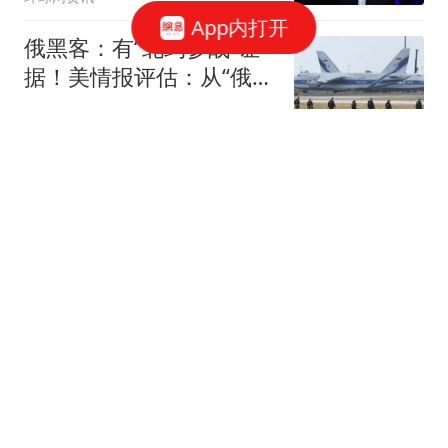
App内打开
俄黑客：有“北约参战”证
据！美情报评估：从“俄不
会碰北约”到“可能发动有
红星新闻
限攻击”
特朗普：很多人称我是"最
伟大总统之一"
界面新闻
套现146亿远赴海外享
福，申通总部突遭彻查，
富豪离场套路藏不住
亿通电子游戏
三个国家和地区力挺因凡