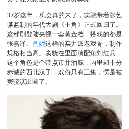
37岁这年，机会真的来了，窦骁带着张艺
谋监制的年代大剧《主角》正式回归了。
这部剧登陆央视一套黄金档，搭戏的都是
张嘉译、
闫妮
这样的实力派老戏骨，制作
规格相当高。窦骁在里面演配角刘红兵，
这个角色是个带点市井油腻，内里却十分
赤诚的西北汉子，戏份只有三集，愣是被
窦骁演出圈了。