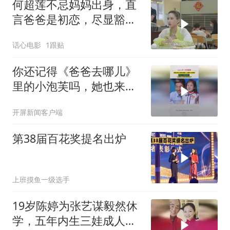
何超莲不忌妈妈出身，直
言爸爸是初恋，尽显豁达
态度
话心电影
1跟贴
你还记得《爸爸去哪儿》
里的小泡芙吗，她也来云
南避暑啦！“走在路上都好
开屏新闻客户端
像是开空调”#云南又双叒
火了 #云南只打滇峰赛 #
第38届百花奖提名出炉
美好生活在云南 #暑期云
南上新了
上班摸鱼一级选手
19岁陈婷为张艺谋毅然休
学，五年内生三娃成人生