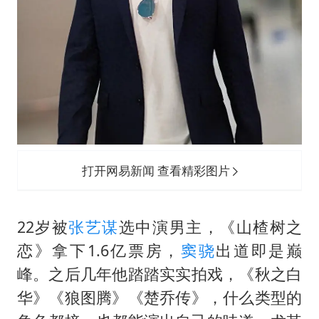
打开网易新闻 查看精彩图片
22岁被
张艺谋
选中演男主，《山楂树之
恋》拿下1.6亿票房，
窦骁
出道即是巅
峰。之后几年他踏踏实实拍戏，《秋之白
华》《狼图腾》《楚乔传》，什么类型的