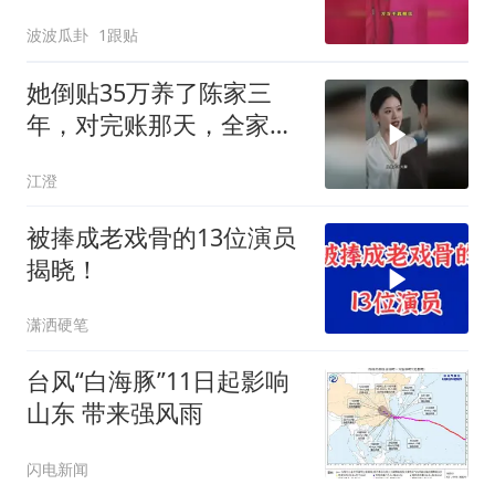
赢家！
波波瓜卦
1跟贴
她倒贴35万养了陈家三
年，对完账那天，全家人
哭着求她别走
江澄
被捧成老戏骨的13位演员
揭晓！
潇洒硬笔
台风“白海豚”11日起影响
山东 带来强风雨
闪电新闻