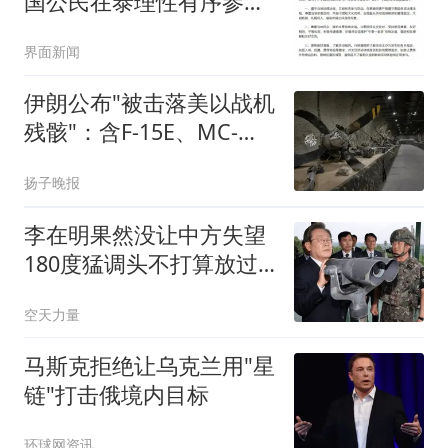
国公民在泰理性有序参与
活动
界面新闻
伊朗公布"被击落美以战机
残骸"：含F-15E、MC-
130J
扬子晚报
李在明果然没让中方失望
180度猛调头不打算放过
日本
空天力量
马斯克拒绝让乌克兰用"星
链"打击俄境内目标
环球网资讯