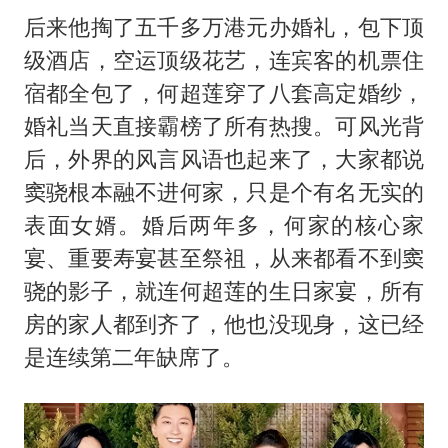
后来他掏了五千多万港元办婚礼，包下顶
级酒店，空运顶级花艺，连宾客的机票住
宿都全包了，何超莲穿了八套高定婚纱，
婚礼当天直接霸榜了所有热搜。可风光背
后，外界的风言风语也起来了，大家都说
窦骁根本融不进何家，只是个有名无实的
表面女婿。婚后两年多，何家的核心家
宴、重要寿宴甚至祭祖，从来都看不到窦
骁的影子，就连何超莲的生日家宴，所有
房的家人都到齐了，他也没现身，这已经
是连续第二年缺席了。