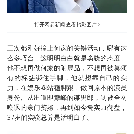
打开网易新闻 查看精彩图片
三次都刚好撞上何家的关键活动，哪有这
么多巧合，这明明白白就是窦骁的态度。
他不想再做何家的附属品，不想再被莫须
有的标签绑住手脚，他就想靠自己的实
力，在娱乐圈站稳脚跟，做回原本的演员
身份。从出道即巅峰的谋男郎，到被全网
嘲讽的豪门赘婿，再到如今凭实力翻盘，
37岁的窦骁总算是活明白了。