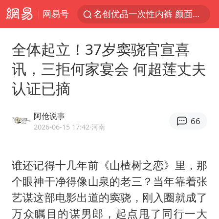
网易号
名创优品一次性内裤 颜面尽失
伊斯兰版北约来了吗
全体起立！37岁窦骁官宣喜
四川宜宾3.4级地震
讯，三拒何家宴会 何超莲丈夫
香港宏福苑火灾或由烟头引起
认证已摘
中国父女泰国骑摩托车坠崖1死1伤
网约车司机充电时猝死保险拒赔
阿伧说事
66
周末打虎 宋致远被查
2026-06-15 17:42
·河南
浙江台州《告全体市民书》
陕西柞水泥石流已致2死 仍有1人失联
谁还记得十几年前《山楂树之恋》里，那
个眼神干净得像山泉的老三？当年靠着
张
上半年国内居民出游人次34.63亿
艺谋
这部电影出道的窦骁，刚入圈就成了
刘浩存百花奖开幕式红裙起舞
万众瞩目的谋男郎，起点甩了同行一大