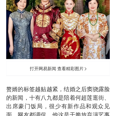
打开网易新闻 查看精彩图片
赘婿的标签越贴越紧，结婚之后窦骁露脸
的新闻，十有八九都是陪着何超莲逛街、
出席豪门饭局，很少有新作品和观众见
面。网友都调侃，他这是干脆放弃演艺事