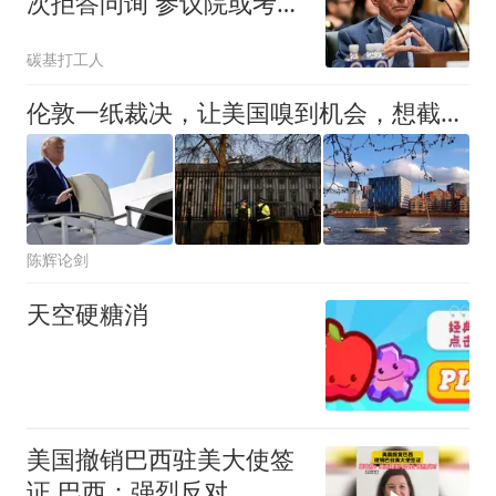
次拒答问询 参议院或考验
其合法性
碳基打工人
伦敦一纸裁决，让美国嗅到机会，想截中国的胡？英国得掂量清楚
陈辉论剑
天空硬糖消
美国撤销巴西驻美大使签
证 巴西：强烈反对