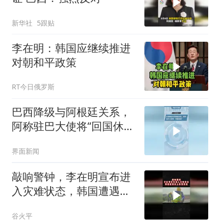
新华社
5跟贴
李在明：韩国应继续推进
对朝和平政策
RT今日俄罗斯
巴西降级与阿根廷关系，
阿称驻巴大使将“回国休
假”
界面新闻
敲响警钟，李在明宣布进
入灾难状态，韩国遭遇史
上最强高温01
谷火平