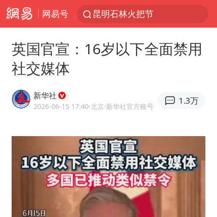
网易号
昆明石林火把节
我国编制完成新版全月地质图
英国官宣：16岁以下全面禁用
宇树科技发行价格150.80元/股
社交媒体
江钨装备：无注入矿山资产安排
台风白海豚即将进入48小时警戒线
新华社
1.3万
官方回应献血屋不让市民入内躲雨
2026-06-15 17:40
·北京
·新华社官方账号
郑国霖回应去景区上班被保安拦下
80后女柜员逆袭成4200亿银行副行长
感觉全东北都在等7号
中央气象台发布台风黄色预警
扎哈罗娃批广岛市长不提美国原子弹