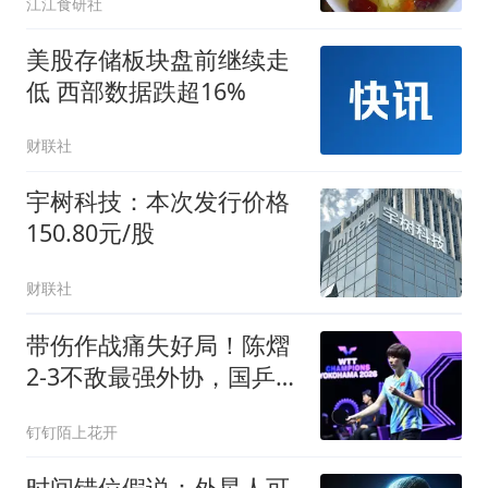
江江食研社
美股存储板块盘前继续走
低 西部数据跌超16%
财联社
宇树科技：本次发行价格
150.80元/股
财联社
带伤作战痛失好局！陈熠
2-3不敌最强外协，国乒女
单吞首败
钉钉陌上花开
时间错位假说：外星人可