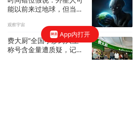
能以前来过地球，但当时
还没有人类！
观察宇宙
App内打开
费大厨“全国小炒肉大王”
称号含金量遭质疑，记者
发现源自线上视频投票，
极目新闻
超10万人次投票费大厨创
始人获得19278票
外交部：日方应正视国际
社会关切 切实履行不扩散
核武器的国际法义务
央视新闻客户端
我们又赢了，国乒今天豪
取三连胜，陈幸同轻松，