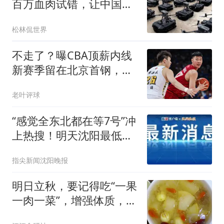
百万血肉试错，让中国拿
到了新的入场券
松林侃世界
不走了？曝CBA顶薪内线
新赛季留在北京首钢，李
楠还会重用他吗？
老叶评球
“感觉全东北都在等7号”冲
上热搜！明天沈阳最低气
温仅17°C，万千网友期
指尖新闻沈阳晚报
待“身上不粘了”
明日立秋，要记得吃“一果
一肉一菜”，增强体质，为
入秋做准备