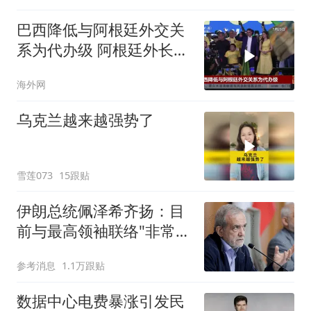
巴西降低与阿根廷外交关
系为代办级 阿根廷外长：
不会采取外交措施回应
海外网
乌克兰越来越强势了
雪莲073
15跟贴
伊朗总统佩泽希齐扬：目
前与最高领袖联络"非常困
难"
参考消息
1.1万跟贴
数据中心电费暴涨引发民