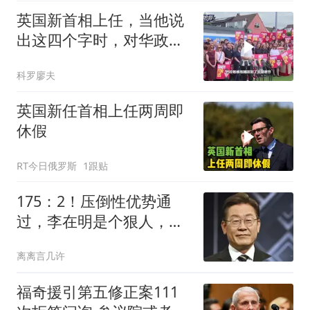
英国新首相上任，当他说
出这四个字时，对华政策
几乎就板上钉钉了
科罗廖夫
英国新任首相上任两周即
休假
RT今日俄罗斯
1跟贴
175：2！压倒性优势通
过，李在明是个狠人，亲
手终结了一个时代
离离言几许
福奇援引第五修正案111