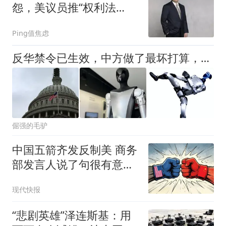
怨，美议员推“权利法
案”赋予社区3大否决权
Ping值焦虑
反华禁令已生效，中方做了最坏打算，警告送进白宫，美国后果自负
倔强的毛驴
中国五箭齐发反制美 商务
部发言人说了句很有意思
的话
现代快报
“悲剧英雄”泽连斯基：用