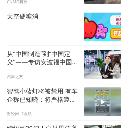
CNMO科技
天空硬糖消
从“中国制造”到“中国定
义”——专访安波福中国及
亚太区总裁杨晓明
汽车之友
智驾小蓝灯将被禁用 有车
企称已知晓：将严格遵循
国家的规定，等待国家的
财经网
2跟贴
进一步要求