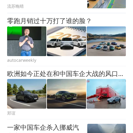
流苏晚晴
零跑月销过十万打了谁的脸？
autocarweekly
欧洲如今正处在和中国车企大战的风口浪尖！
郑谊
一家中国车企杀入挪威汽