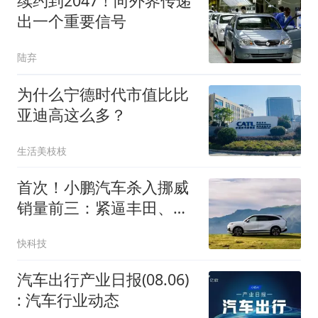
续约到2047！向外界传递
出一个重要信号
陆弃
为什么宁德时代市值比比
亚迪高这么多？
生活美枝枝
首次！小鹏汽车杀入挪威
销量前三：紧逼丰田、大
众两大老牌车企
快科技
汽车出行产业日报(08.06)
: 汽车行业动态