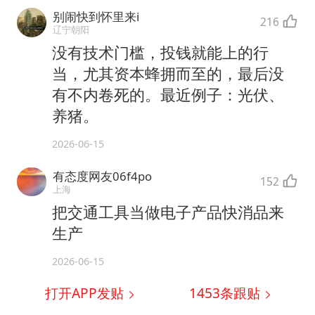
别闹快到怀里来i
216
辽宁朝阳
没有技术门槛，投钱就能上的行
当，尤其资本蜂拥而至的，最后没
有不内卷死的。最近例子：光伏、
养猪。
2026-06-15
有态度网友06f4po
152
上海
把交通工具当做电子产品快消品来
生产
2026-06-15
打开APP发贴
1453
条跟贴