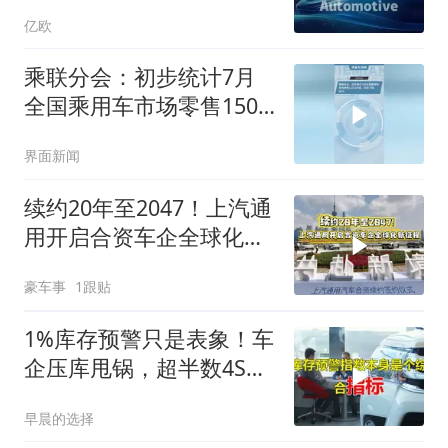
亿欧
乘联分会：初步统计7月
全国乘用车市场零售150.6
万辆，同比下降18%
界面新闻
续约20年至2047！上汽通
用开启合资车企全球化新
征程
豪车事
1跟贴
1%库存预警只是表象！车
企压库甩锅，超半数4S店
正流血退场
早晨的选择