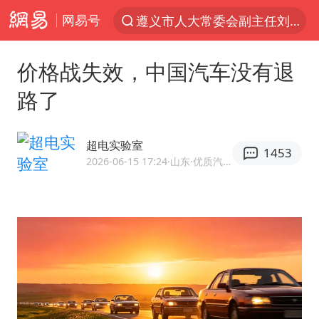
网易号
遵义市人大常委会副主任刘东明被查
夜幕落下 运动上场
价格战失效，中国汽车没有退
泰交通部副部长回应中国游客遭歧视
路了
Meta被判支付5.67亿美元
1岁宝宝碰坏纸巾盒 宝妈被索赔924元
超电实验室
1453
男子结婚8年3个女儿均非亲生
2026-06-15 17:24
·山东
·优质汽车领域创作者
中信证券：预计铜板块将迎来共振上涨
台风白海豚逼近 暴雨大暴雨来袭
“空调24小时开着更省电”不实
公司“上四休三”但要降薪1000元
47岁妈妈突然产女 26岁女儿：很震惊