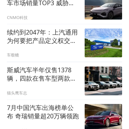
车市场销量TOP3 威胁丰
田大众
CNMO科技
续约到2047年：上汽通用
为何要把产品定义权交给
中国？
车毂轆
斯威汽车半年仅售1378
辆，四款在售车型两款归
零
猫头鹰车志
7月中国汽车出海榜单公
布 奇瑞销量超20万辆领跑