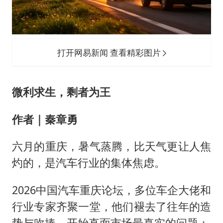
OpenAI为免费用户升级GPT-5.6 Luna
“中国蔬菜之乡”最高温达41.8℃
段绚竞因公牺牲 年仅44岁
打开网易新闻 查看精彩图片
日本广岛民众举行游行反对政府行径
27岁女子成组织卖淫集团主犯被通缉
微利求生，剩者为王
97岁英国奶奶飞上天再破吉尼斯纪录
女子开一天一夜空调后二氧化碳中毒
作者｜秦章勇
奋进开新局 实干挑大梁
六月的重庆，暑气蒸腾，比天气更让人焦
灼的，是汽车行业的集体焦虑。
2026中国汽车重庆论坛，多位车企大佬和
行业专家齐聚一堂，他们褪去了往年的造
势与吹捧，开始直面市场最真实的问题：