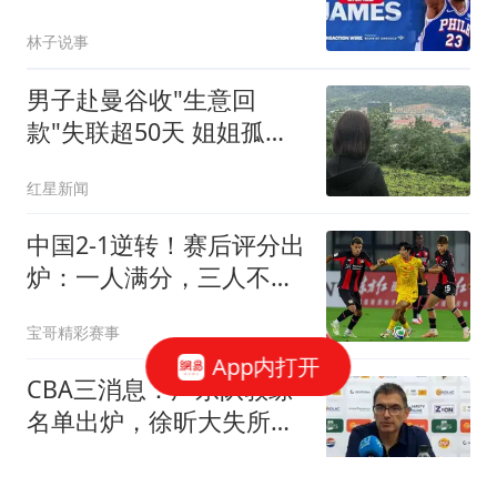
和萧华重要会议
林子说事
男子赴曼谷收"生意回
款"失联超50天 姐姐孤身
赴泰寻弟
红星新闻
中国2-1逆转！赛后评分出
炉：一人满分，三人不及
格！
宝哥精彩赛事
App内打开
CBA三消息：广东队教练
名单出炉，徐昕大失所
望，山东做亏本买卖
冷桂零落