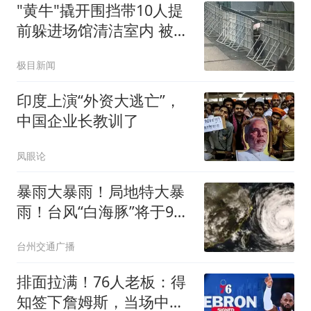
"黄牛"撬开围挡带10人提
前躲进场馆清洁室内 被拘
8天
极目新闻
印度上演“外资大逃亡”，
中国企业长教训了
凤眼论
暴雨大暴雨！局地特大暴
雨！台风“白海豚”将于9日
下午至10日早晨登陆浙闽
台州交通广播
沿海！浙江海事局启动II
级防台应急响应
排面拉满！76人老板：得
知签下詹姆斯，当场中断