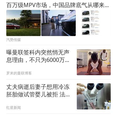
百万级MPV市场，中国品牌底气从哪来？｜汽势笔记
汽势传媒
曝曼联签科内突然悄无声
息理由，不只为6000万太
贵！巴莱巴受伤转会梦断
罗米的曼联博客
丈夫病逝后妻子想用冷冻
胚胎做试管婴儿被拒 法院
判了
红星新闻