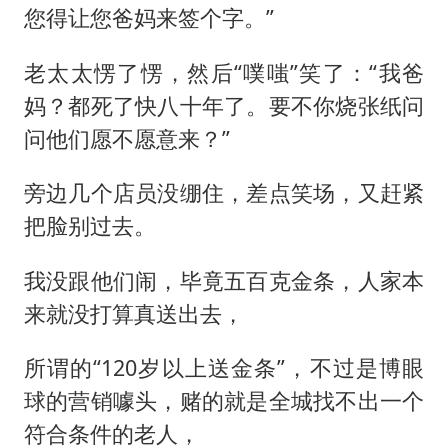
您得让您爸妈来签个字。”
老太太愣了愣，然后“噗嗤”笑了：“我爸
妈？都死了快八十年了。要不你烧张纸问
问他们愿不愿意来？”
旁边几个店员没绷住，差点笑场，又赶紧
把脸别过去。
我没跟他们闹，毕竟五百克金条，人家本
来就没打算真送出去，
所谓的“120岁以上送金条”，不过是博眼
球的营销噱头，赌的就是全城找不出一个
符合条件的老人，