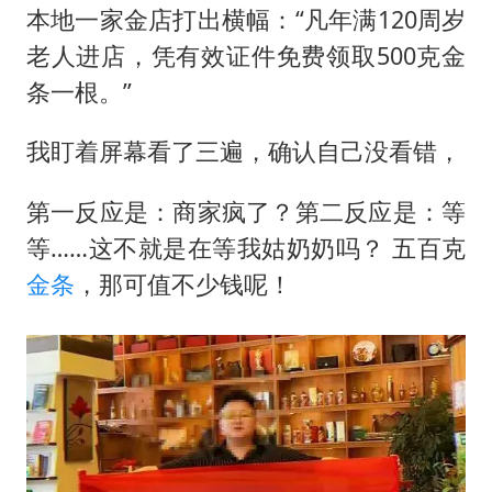
美股存储板块集体大跌
本地一家金店打出横幅：“凡年满120周岁
东航：国内客票提前14天免费退改
老人进店，凭有效证件免费领取500克金
名创优品回应女子吐槽内裤质量差
条一根。”
日本试射“战斧”导弹，国防部回应
我盯着屏幕看了三遍，确认自己没看错，
胡彦斌韩磊 谁帮谁
第一反应是：商家疯了？第二反应是：等
夯实基础开新局
等……这不就是在等我姑奶奶吗？ 五百克
金条
，那可值不少钱呢！