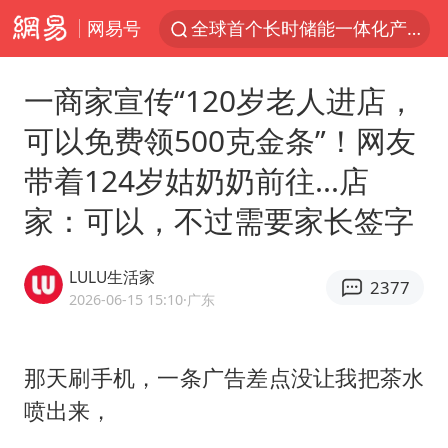
网易号
全球首个长时储能一体化产业园量产
台风白海豚已进入24小时警戒线
一商家宣传“120岁老人进店，
“秋天的第一杯奶茶”6岁了
可以免费领500克金条”！网友
上海：台风白海豚或将带来龙卷风
带着124岁姑奶奶前往...店
四川宜宾市高县4.9级地震致1人死亡
家：可以，不过需要家长签字
中巨芯：上半年归母净利润1405.77万元
38岁演员求职万岁山NPC成功
LULU生活家
2377
国乒男单横滨冠军赛全军覆没
2026-06-15 15:10
·广东
U17国足三连胜晋级明日之星半决赛
胡彦斌获《歌手2026》歌王
那天刷手机，一条广告差点没让我把茶水
喷出来，
胜宏科技：股票交易异常波动