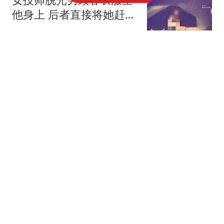
他身上 后者直接将她赶了
下去
汉史趣闻
美股存储板块进一步扩大
跌幅 SK海力士下跌5%
财联社
从泰山弃将到国安奇兵：
当年差点放弃足球，老爹
一句话成就了他
体坛鉴春秋
外媒：美国为提振日元抛
售欧元 令欧洲央行措手不