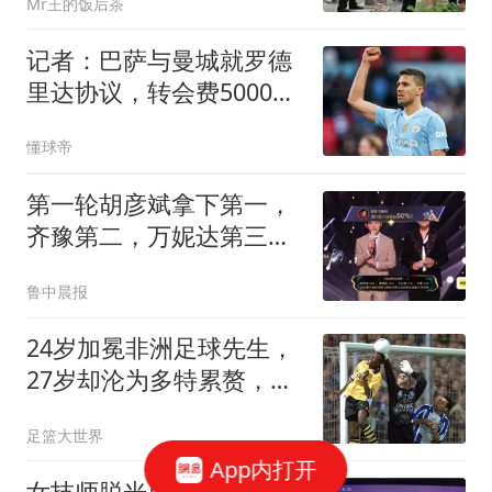
Mr王的饭后茶
记者：巴萨与曼城就罗德
里达协议，转会费5000万
欧
懂球帝
第一轮胡彦斌拿下第一，
齐豫第二，万妮达第三，
《歌手2026》歌王之战帮
鲁中晨报
唱环节结束，“齐豫毛阿敏
秒了”冲上热搜
24岁加冕非洲足球先生，
27岁却沦为多特累赘，快
马被心态给耽误了
足篮大世界
App内打开
女技师脱光男顾客衣服坐