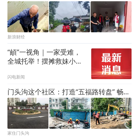
新浪财经
“頔”一视角｜一家受难，
全城托举！摆摊救妹小伙
吴士群收到录取通知书
闪电新闻
门头沟这个社区：打造“五福路转盘” 畅通民心出行路！
家住门头沟