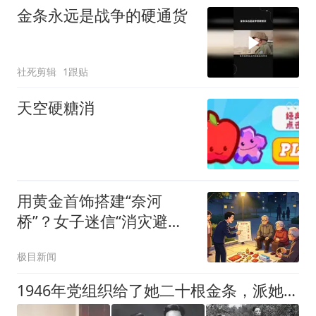
金条永远是战争的硬通货
社死剪辑
1跟贴
天空硬糖消
用黄金首饰搭建“奈河
桥”？女子迷信“消灾避
祸”被骗走金项链金戒指
极目新闻
1946年党组织给了她二十根金条，派她秘密潜伏南京收集情报，结果她硬是打了三年麻将输了个精光，全城解放众人才知她高明