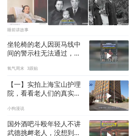
睡前讲故事
坐轮椅的老人因斑马线中
间的警示柱无法通过，两
名司机看到后主动下车帮
氧气周末
3跟贴
忙
【一】实拍上海宝山护理
院，看看老人们的真实生
活
小狗漫说
国外酒吧斗殴年轻人不讲
武德挑衅老人，没想到却