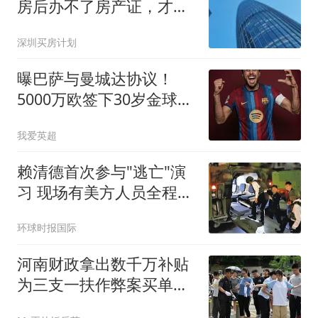
房后办不了房产证，才发
现房子被查封了
深圳买房计划
曝巴萨与曼城达协议！
5000万欧签下30岁金球先
生，计划5天后到队
我爱英超
赖清德首次参与"逃亡"演
习 现场有美方人员全程观
察
环球时报国际
河南财政拿出数千万补贴
为三支一扶作弊案买单，
14余万考生重考刷新记录