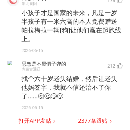
178
湖北襄阳
小孩子才是国家的未来，凡是一岁
半孩子有一米六高的本人免费赠送
帕拉梅拉一辆[狗]让他们赢在起跑线
上。
2026-06-15
思想是不畏惧子弹的
212
内蒙古通辽
找个六十岁老头结婚，然后让老头
他妈签字，我就不信还治不了你
了……🤔🤔🙄🙄
2026-06-15
打开APP发贴
2377
条跟贴