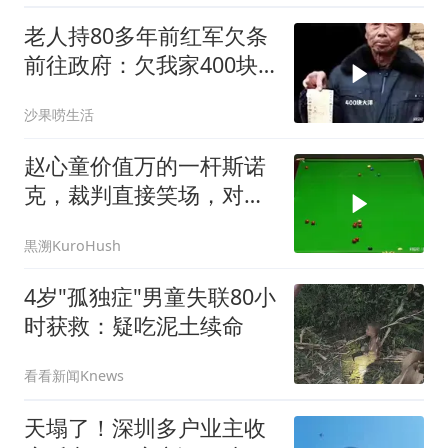
老人持80多年前红军欠条
前往政府：欠我家400块
大洋如今能否归还
沙果唠生活
赵心童价值万的一杆斯诺
克，裁判直接笑场，对手
闭着眼瞎抡！
黒溯KuroHush
4岁"孤独症"男童失联80小
时获救：疑吃泥土续命
看看新闻Knews
天塌了！深圳多户业主收