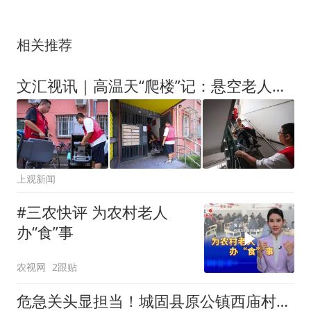
相关推荐
文汇视讯｜高温天“爬楼”记：悬空老人下楼不再难
上观新闻
#三农快评 为农村老人
办“食”事
农视网
2跟贴
危急关头显担当！城固县原公镇西庙村干部勇救落水老人