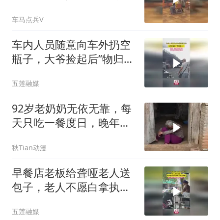
被对方一拳KO
车马点兵V
车内人员随意向车外扔空
瓶子，大爷捡起后“物归原
主”
五莲融媒
92岁老奶奶无依无靠，每
天只吃一餐度日，晚年生
活催人泪下
秋Tian动漫
早餐店老板给聋哑老人送
包子，老人不愿白拿执意
要用青菜作为答谢，临走
五莲融媒
前把桌子擦干净