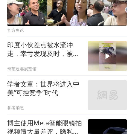
九方鱼论
印度小伙差点被水流冲
走，幸亏发现及时，被路
人用双腿救下
奇葩逗趣展览馆
学者文章：世界将进入中
美“可控竞争”时代
参考消息
博主使用Meta智能眼镜拍
视频遭大量差评，隐私争