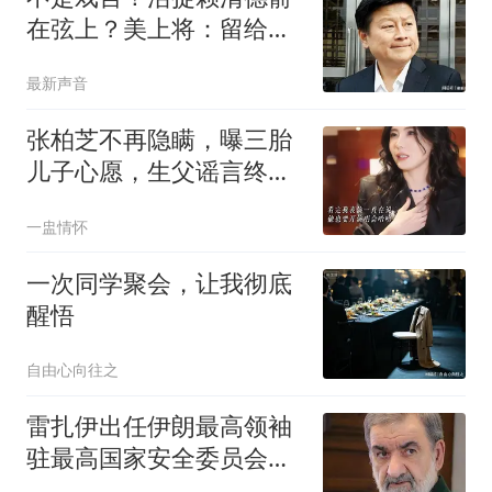
在弦上？美上将：留给他
的余地已不多了！
最新声音
张柏芝不再隐瞒，曝三胎
儿子心愿，生父谣言终于
澄清 谢霆锋心情差
一盅情怀
一次同学聚会，让我彻底
醒悟
自由心向往之
雷扎伊出任伊朗最高领袖
驻最高国家安全委员会代
表