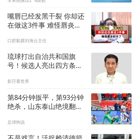
李未熟擒话2
8跟贴
嘴唇已经发黑干裂 你却还
在做这3件事 难怪唇炎好
不了
口腔黏膜刘海云主任
琉球打出自治共和国旗
号！候选人亮出四方条
约：中日美琉坐下来谈
影孖看世界
第84分钟扳平，第93分钟
绝杀，山东泰山绝境翻
盘，成功逆袭
足球狗说
不是戏言！活捉赖清德箭