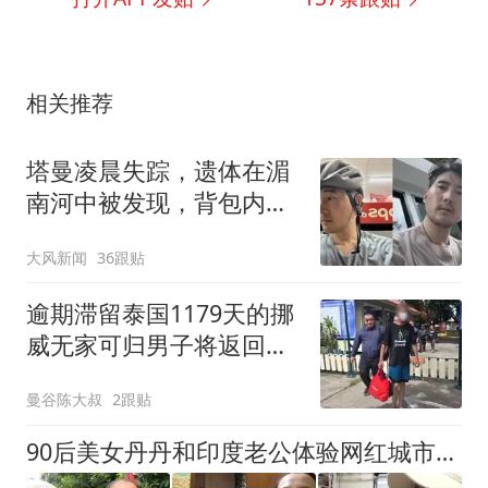
相关推荐
塔曼凌晨失踪，遗体在湄
南河中被发现，背包内现
20公斤水泥砖
大风新闻
36跟贴
逾期滞留泰国1179天的挪
威无家可归男子将返回祖
国
曼谷陈大叔
2跟贴
90后美女丹丹和印度老公体验网红城市公交车，没说气味如何