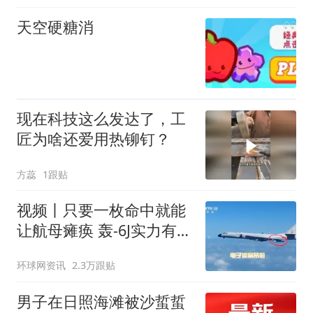
天空硬糖消
现在科技这么发达了，工
匠为啥还爱用热铆钉？
方蕊
1跟贴
视频丨只要一枚命中就能
让航母瘫痪 轰-6J实力有多
强？
环球网资讯
2.3万跟贴
男子在日照海滩被沙蜇蜇