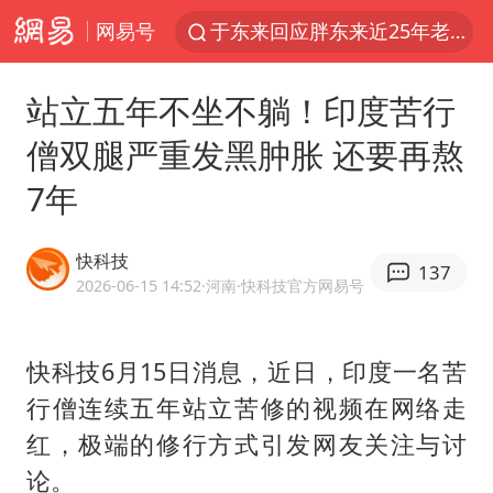
网易号
于东来回应胖东来近25年老店年底关闭
哈马斯称坚持加沙停火协议路线图
站立五年不坐不躺！印度苦行
白海豚对华东华北影响会大于巴威
僧双腿严重发黑肿胀 还要再熬
浙江近300条预警生效中 今夜大部暴雨
7年
独闯南太行的失联女生最后轨迹已确认
全球最大级别运输船通过长江大桥
快科技
137
香港刷新1884年以来最高气温纪录
2026-06-15 14:52
·河南
·快科技官方网易号
央视新主播李秋莹母校发文祝贺
上门女婿出轨女邻居多年被判重婚罪
快科技6月15日消息，近日，印度一名苦
行僧连续五年站立苦修的视频在网络走
上海全力守护市民“菜篮子”
红，极端的修行方式引发网友关注与讨
国足U17与阿森纳决赛取消 并列冠军
论。