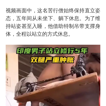
以军士兵把枪口对准中国记者
暑期研学游升温 在旅途中增长知识
视频画面中，这名苦行僧始终保持直立姿
态，五年间从未坐下、躺下休息。为了维
猫咪过火把节被抹成黑猫
持站姿甚至入睡，他借助特制吊带支撑身
BLG经理辟谣Bin离队
体，全程以站立的方式休息。
曹颖儿子首次演长剧
总书记点赞的非遗苗绣焕发新生机