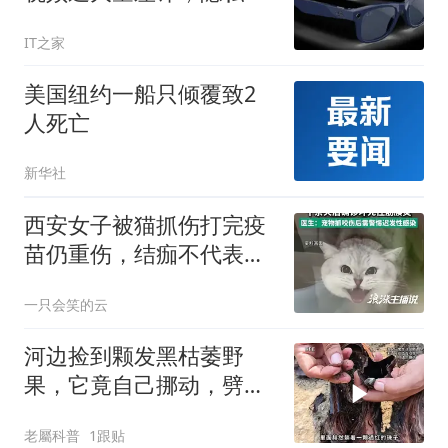
议再起
IT之家
美国纽约一船只倾覆致2
人死亡
新华社
西安女子被猫抓伤打完疫
苗仍重伤，结痂不代表痊
愈，养宠人别踩坑
一只会笑的云
河边捡到颗发黑枯萎野
果，它竟自己挪动，劈开
后直接看呆众人！
老屬科普
1跟贴