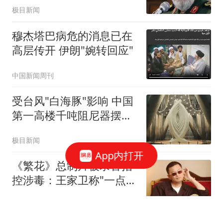
极目新闻
穆杰塔巴病危的消息已在
高层传开 伊朗"婉转回应"
中国新闻周刊
受台风"白海豚"影响 中国
第一高楼千吨阻尼器摆动
明显
极目新闻
App内打开
《繁花》总制片被录音指
控涉毒：王家卫称"一点够
了"
大风新闻