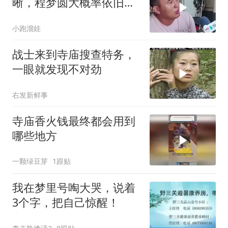
晰，程梦圆大概率依旧困
在深山之中！
小跑溜娃
战士来到寺庙搜查特务，
一眼就发现不对劲
右发新鲜事
寺庙香火钱最终都会用到
哪些地方
一颗绿豆芽
1跟贴
我在梦里号啕大哭，说着
3个字，把自己惊醒！