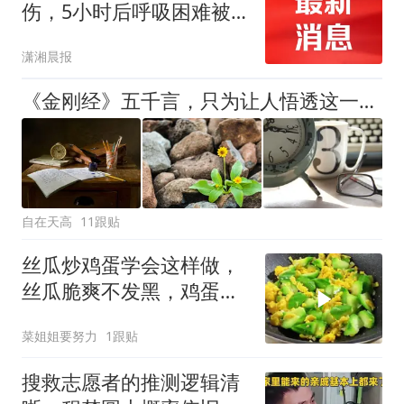
伤，5小时后呼吸困难被
紧急送医抢救：一开始剧
潇湘晨报
痛难忍，现在痒到无法入
睡；景区：海蜇蜇人是偶
《金刚经》五千言，只为让人悟透这一句话
发事件，占比较小
自在天高
11跟贴
丝瓜炒鸡蛋学会这样做，
丝瓜脆爽不发黑，鸡蛋嫩
滑，清淡又下饭
菜姐姐要努力
1跟贴
搜救志愿者的推测逻辑清