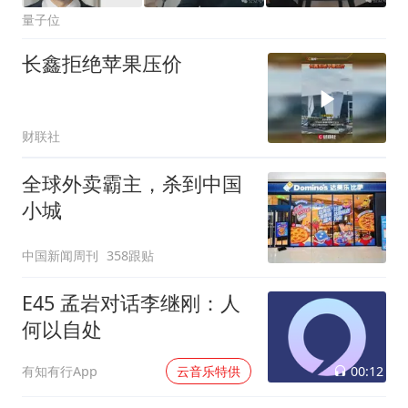
量子位
长鑫拒绝苹果压价
财联社
全球外卖霸主，杀到中国
小城
中国新闻周刊
358跟贴
E45 孟岩对话李继刚：人
何以自处
00:12
有知有行App
云音乐特供