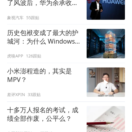
了风波后，华为余承收敛
锋芒
象视汽车
55跟贴
历史包袱变成了最大的护
城河：为什么 Windows
保留 Win32 API？
虎嗅APP
126跟贴
小米澎程造的，其实是
MPV？
差评XPIN
33跟贴
十多万人报名的考试，成
绩全部作废，公平么？