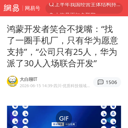
网易号
上海暴雨红色预警
上海：5号线16号线浦江线全线停运
鸿蒙开发者笑合不拢嘴：“找
《披荆斩棘2026》阵容官宣
了一圈手机厂，只有华为愿意
白海豚北上或致京津冀暴雨
支持”，“公司只有25人，华为
国足U17与阿森纳决赛取消 并列冠军
派了30人入场联合开发”
上海有出现龙卷潜势
王艺迪无缘横滨赛决赛
大白聊IT
1506
上门女婿出轨女邻居多年被判重婚罪
2026-06-15 14:39
·四川
·优质科技领域创作者
女子发现前夫婚内与第三者育子
王艺迪2-4不敌张本美和止步4强
以军士兵把枪口对准中国记者