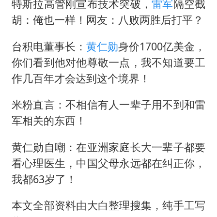
特斯拉高管刚宣布技术突破，
雷军
隔空截
胡：俺也一样！网友：八败两胜后打平？
台积电董事长：
黄仁勋
身价1700亿美金，
你们看到他对他尊敬一点，我不知道要工
作几百年才会达到这个境界！
米粉直言：不相信有人一辈子用不到和雷
军相关的东西！
黄仁勋自嘲：在亚洲家庭长大一辈子都要
看心理医生，中国父母永远都在纠正你，
我都63岁了！
本文全部资料由大白整理搜集，纯手工写