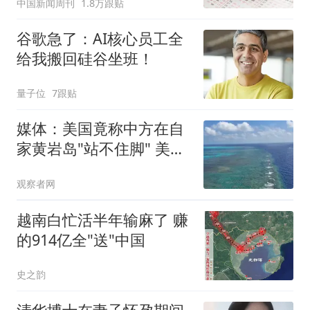
中国新闻周刊
1.8万跟贴
谷歌急了：AI核心员工全
给我搬回硅谷坐班！
量子位
7跟贴
媒体：美国竟称中方在自
家黄岩岛"站不住脚" 美方
才是
观察者网
越南白忙活半年输麻了 赚
的914亿全"送"中国
史之韵