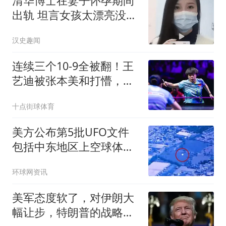
清华博士在妻子怀孕期间
出轨 坦言女孩太漂亮没把
持住
汉史趣闻
连续三个10-9全被翻！王
艺迪被张本美和打懵，刘
国正点评不留情面
十点街球体育
美方公布第5批UFO文件
包括中东地区上空球体有
关视频
环球网资讯
美军态度软了，对伊朗大
幅让步，特朗普的战略失