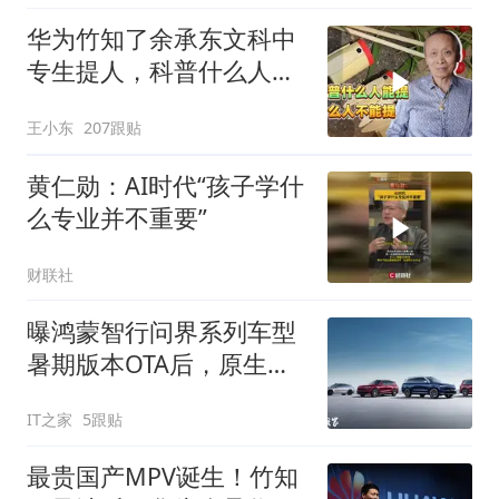
华为竹知了余承东文科中
专生提人，科普什么人能
提什么人不能提
王小东
207跟贴
黄仁勋：AI时代“孩子学什
么专业并不重要”
财联社
曝鸿蒙智行问界系列车型
暑期版本OTA后，原生支
持苹果CarPlay
IT之家
5跟贴
最贵国产MPV诞生！竹知