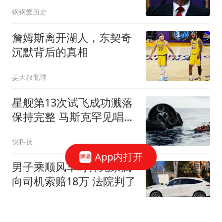
败，正在变成事实
锅锅爱历史
詹姆斯离开湖人，东契奇
沉默背后的真相
姜大叔侃球
星舰第13次试飞成功溅落
保持完整 马斯克罕见唱
衰：回收前景并不乐观
快科技
App内打开
男子乘顺风车时猝死家属
向司机索赔18万 法院判了
封面新闻