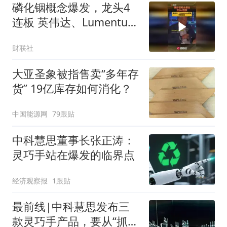
磷化铟概念爆发，龙头4
连板 英伟达、Lumentum
预警供需缺口
财联社
大亚圣象被指售卖“多年存
货” 19亿库存如何消化？
中国能源网
79跟贴
中科慧思董事长张正涛：
灵巧手站在爆发的临界点
经济观察报
1跟贴
最前线|中科慧思发布三
款灵巧手产品，要从“抓