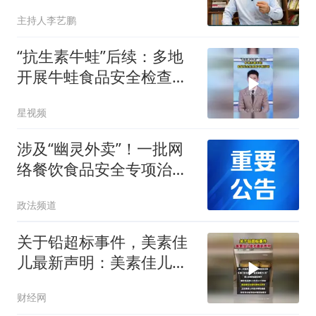
品安全又塌了！
主持人李艺鹏
“抗生素牛蛙”后续：多地
开展牛蛙食品安全检查或
专项行动
星视频
涉及“幽灵外卖”！一批网
络餐饮食品安全专项治理
典型案例曝光
政法频道
关于铅超标事件，美素佳
儿最新声明：美素佳儿称
寻求更多机构奶粉复检
财经网