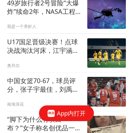
49岁旅行者2号冒险“大爆
炸”续命2年，NASA工程
师：几十年最重要操作
我是一个养虾人
U17国足晋级决赛！点球
决战淘汰河床，江宇涵两
次扑点，再战阿森纳
奥拜尔
中国女篮70-67，球员评
分，张子宇最佳，刘禹彤
唐子婷首发不及格
南海浪花
App内打开
“脚下为什么有块白
布？”女子称名创优品一次