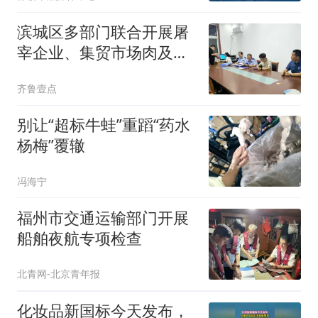
滨城区多部门联合开展屠
宰企业、集贸市场肉及肉
制品专项执法行动
齐鲁壹点
别让“超标牛蛙”重蹈“药水
杨梅”覆辙
冯海宁
福州市交通运输部门开展
船舶夜航专项检查
北青网-北京青年报
化妆品新国标今天发布，