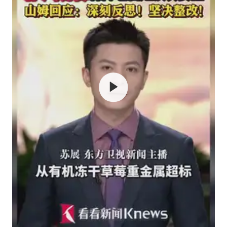
我国外贸延续良好增长态势
国防部：中国军队坚决反制任何闹海挑衅图谋
“新疆阿勒泰八月能滑雪”不实
女儿为争财产堵门阻挠父亲出殡
U17国足点球大战淘汰河床晋级决赛
夯实基础开新局