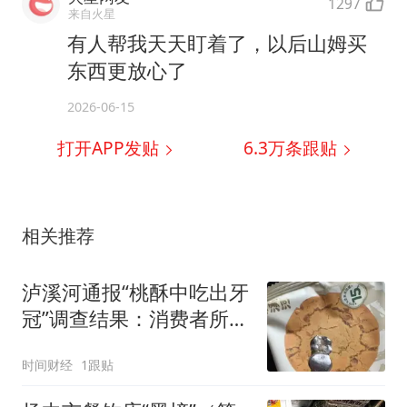
1297
来自火星
有人帮我天天盯着了，以后山姆买
东西更放心了
2026-06-15
打开APP发贴
6.3万
条跟贴
相关推荐
泸溪河通报“桃酥中吃出牙
冠”调查结果：消费者所发
视频情况不属实、已主动
时间财经
1跟贴
删除并诚恳致歉