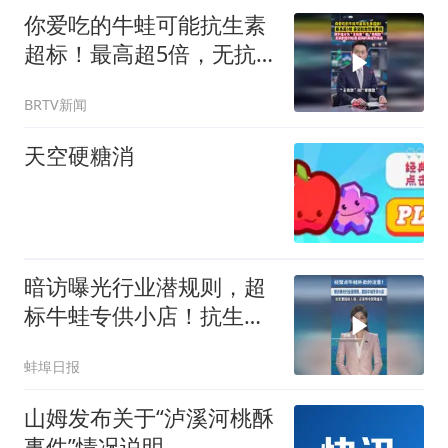
你爱吃的牛蛙可能抗生素
超标！最高超5倍，无抗
的专门应付检查
BRTV新闻
天空硬糖消
暗访曝光行业潜规则，超
标牛蛙专供小店！抗生素
超标5倍，还有明令禁用
蚌埠日报
兽药
山姆发布关于“泸溪河桃酥
事件”情况说明