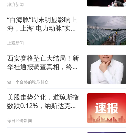
澎湃新闻
“白海豚”周末明显影响上
海，上海“电力动脉”实现
24小时线上巡检
上观新闻
西安赛格坠亡大结局！新
华社通报调查真相，终于
还商户一个公道了
做一个合格的吃瓜群众
美股走势分化，道琼斯指
数跌0.12%，纳斯达克综
合指数涨幅扩大至1.05%
每日经济新闻