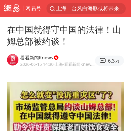
网易号
上海：台风白海豚或将带来龙卷风
陈垣宇0-3张禹珍 国乒男单全军覆没
在中国就得守中国的法律！山
秋天的第一杯奶茶到底有多火
姆总部被约谈！
中巨芯：上半年归母净利润1405.77万元
四川宜宾高县4.9级地震致1死
看看新闻Knews
6.3万
东航：国内客票提前14天免费退改
2026-06-15 14:30
·上海
·看看新闻Knews官方网易号
美股存储板块集体大跌
日本试射“战斧”导弹，国防部回应
广东雷州通报特教老师招聘违规事件
百花奖开幕式
胡彦斌韩磊 谁帮谁