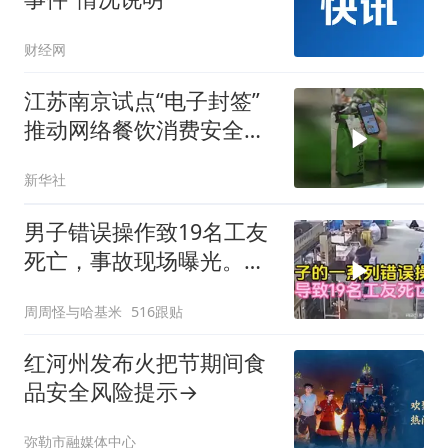
财经网
江苏南京试点“电子封签”
推动网络餐饮消费安全共
建
新华社
男子错误操作致19名工友
死亡，事故现场曝光。一
场悲剧的警示
周周怪与哈基米
516跟贴
红河州发布火把节期间食
品安全风险提示→
弥勒市融媒体中心