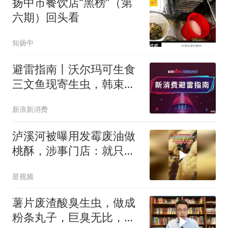
扬中市餐饮店“黑榜”（第
六期）回头看
知扬中
避雷指南丨沃尔玛可生食
三文鱼现寄生虫，韩束洗
护产品致头皮严重受损
新浪新消费
泸溪河被曝用发霉废油做
桃酥，涉事门店：就只做
了一锅
星视频
薯片废渣酸臭生虫，做成
粉条丸子，巨臭无比，食