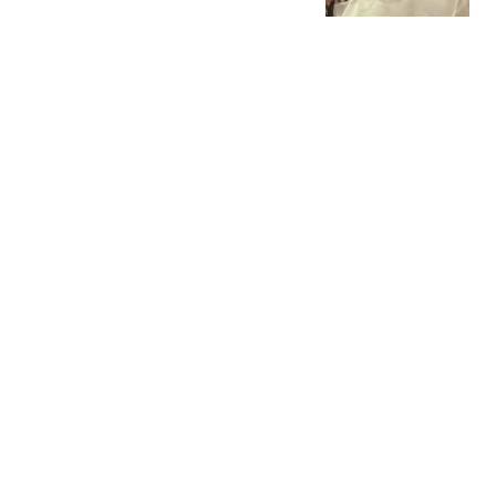
性内裤让自己“颜面尽
大风新闻
失”，穿出门只剩下一条松
紧带，品牌回应：已启动
北京进一步优化调整房地
紧急调查
产政策
上观新闻
中超惨案诞生：4-0横扫，
张玉宁传射建功，北京国
安升到第3
足球狗说
与羊城歌迷好好道别！蔡
琴告别演唱会10月登陆广
州体育馆
南方都市报
热搜