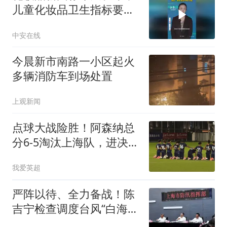
儿童化妆品卫生指标要求
将比一般化妆品严格10倍
中安在线
今晨新市南路一小区起火
多辆消防车到场处置
上观新闻
点球大战险胜！阿森纳总
分6-5淘汰上海队，进决赛
再战U17国足争冠
我爱英超
严阵以待、全力备战！陈
吉宁检查调度台风“白海
豚”防御工作