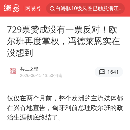
网易号
白海豚10级风圈已触及浙江台州
以军士兵把枪口对准中国记者
729票赞成没有一票反对！欧
河南警方公开征集黑恶犯罪线索
尔班再度掌权，冯德莱恩实在
谢霆锋演唱会隔空祝王菲生日快乐
没想到
方桃子代言广告视频已下架
WTT横滨冠军赛女单四强国乒占三席
共工之锚
1641
浙江省发出今年第2号指挥长令
2026-06-15 13:50
·河南
一周大涨超7% 金价为何突然上涨
情侣在平潭拍日出时坠崖致一死一伤
仅仅在两个月前，整个欧洲的主流媒体都
在兴奋地宣告，匈牙利前总理
欧尔班
的政
生产也能“拼单”了
治生涯彻底终结了。
央视新主播李秋莹孙亚鹏亮相