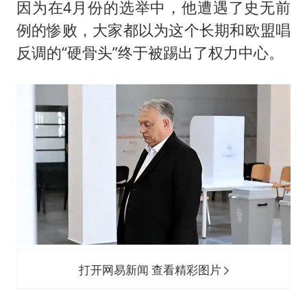
白海豚登陆前还将加强
因为在4月份的选举中，他遭遇了史无前
娜扎称眼睛恢复情况不太妙
例的惨败，大家都以为这个长期和欧盟唱
反调的“硬骨头”终于被踢出了权力中心。
河南刑案嫌犯被抓 逃窜时伤害多人
经常半夜醒要排查6种疾病
三警齐发！多地10级以上雷暴大风
乐享全民健身 共筑健康中国
打开网易新闻 查看精彩图片