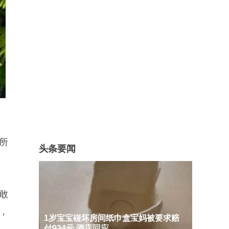
所
头条要闻
敢
，
1岁宝宝碰坏房间纸巾盒宝妈被要求赔
付924元 酒店回应