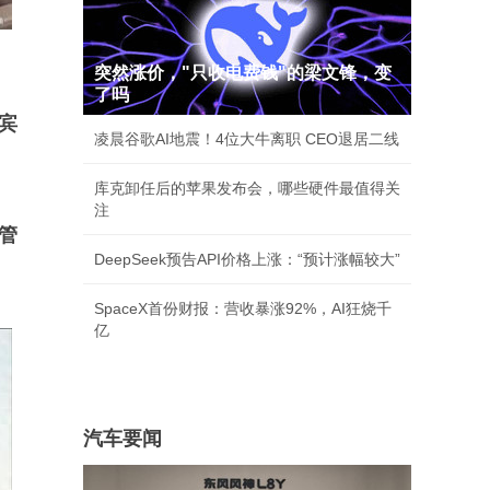
突然涨价，"只收电费钱"的梁文锋，变
了吗
宾
凌晨谷歌AI地震！4位大牛离职 CEO退居二线
库克卸任后的苹果发布会，哪些硬件最值得关
注
管
DeepSeek预告API价格上涨：“预计涨幅较大”
SpaceX首份财报：营收暴涨92%，AI狂烧千
亿
汽车要闻