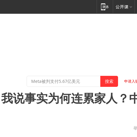
申请入
：我说事实为何连累家人？