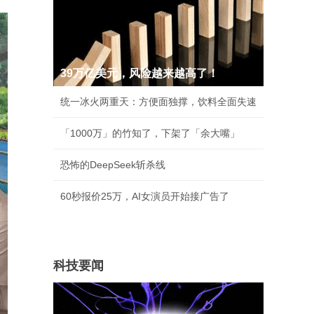
39万亿美元，风险越来越高了！
统一冰火两重天：方便面独撑，饮料全面失速
「1000万」的竹知了，下架了「余大嘴」
恐怖的DeepSeek斩杀线
60秒报价25万，AI女演员开始接广告了
科技要闻