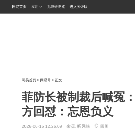
网易首页
应用
无障碍浏览
进入关怀版
网易首页
>
网易号
> 正文
菲防长被制裁后喊冤
方回怼：忘恩负义
2026-06-15 12:26:09 来源:
听风喃
四川