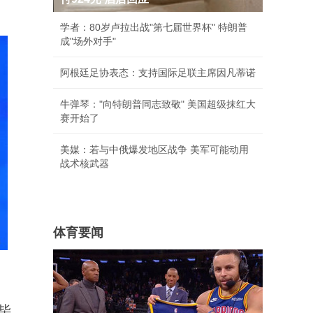
学者：80岁卢拉出战"第七届世界杯" 特朗普
成"场外对手"
阿根廷足协表态：支持国际足联主席因凡蒂诺
牛弹琴："向特朗普同志致敬" 美国超级抹红大
赛开始了
美媒：若与中俄爆发地区战争 美军可能动用
战术核武器
体育要闻
毕