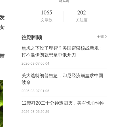
听风喃
1065
202
发
文章数
关注度
女
往期回顾
全部
焦虑之下没了理智？美国密谋核战新规：
打不赢伊朗就想拿中俄开刀
带
2026-08-07 06:04
美大选特朗普告急，印尼经济崩盘求中国
续命
2026-08-07 01:05
12架歼20二十分钟遭团灭，美军忧心忡忡
2026-08-06 20:29