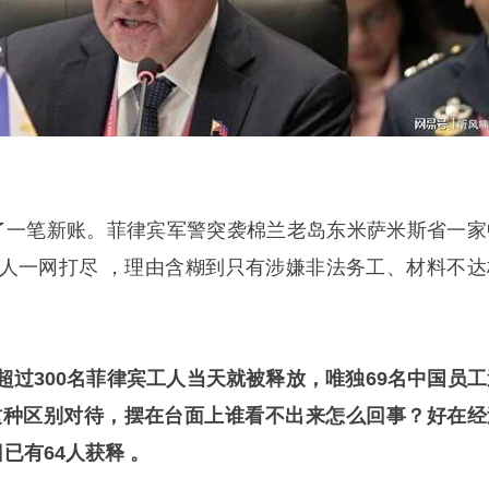
了一笔新账。菲律宾军警突袭棉兰老岛东米萨米斯省一家
工人一网打尽 ，理由含糊到只有涉嫌非法务工、材料不达
超过300名菲律宾工人当天就被释放，唯独69名中国员工
这种区别对待，摆在台面上谁看不出来怎么回事？好在经
已有64人获释 。