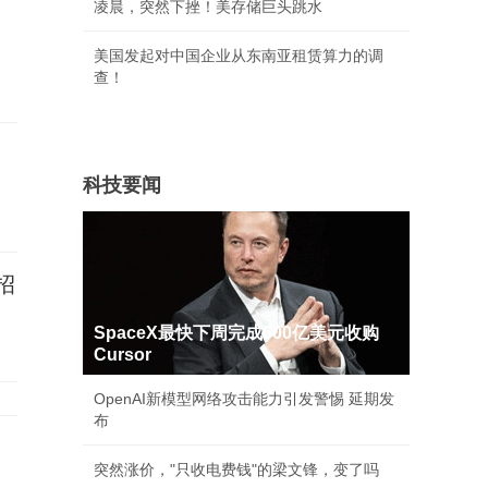
凌晨，突然下挫！美存储巨头跳水
美国发起对中国企业从东南亚租赁算力的调
查！
科技要闻
招
SpaceX最快下周完成600亿美元收购
Cursor
OpenAI新模型网络攻击能力引发警惕 延期发
布
突然涨价，"只收电费钱"的梁文锋，变了吗