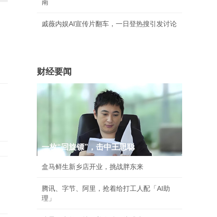
南
戚薇内娱AI宣传片翻车，一日登热搜引发讨论
财经要闻
一枚“回旋镖”，击中王思聪
盒马鲜生新乡店开业，挑战胖东来
腾讯、字节、阿里，抢着给打工人配「AI助
理」