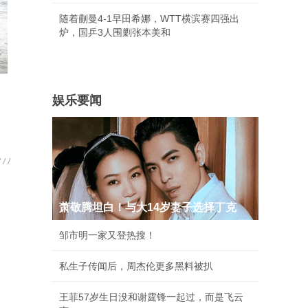
随着蒯曼4-1早田希娜，WTT横滨赛四强出
炉，国乒3人围剿张本美和
娱乐要闻
萧敬腾坦白！与大14岁妻子选择丁克
邹市明一家又登热搜！
私生子传闻后，周杰伦更多黑料被扒
王菲57岁生日没和谢霆锋一起过，而是飞云