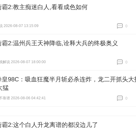
街霸2:教主痴迷白人,看看成色如何
026-08-07 13:15:09
0
跟贴
0
街霸2:温州兵王天神降临,诠释大兵的终极奥义
说 2026-08-07 18:00:00
0
跟贴
0
拳皇98C：吸血狂魔半月斩必杀连炸，龙二开抓头大
太猛
谱 2026-08-06 04:42:41
0
跟贴
0
街霸2:这个白人升龙离谱的都没边儿了