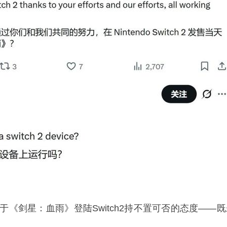
p对于《剑星：血雨》登陆Switch2持不置可否的态度——