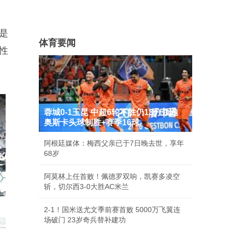
》是
体育要闻
性
蓉城0-1玉昆 中超6轮不胜仍13分领跑
奥斯卡头球制胜+赛季16球
阿根廷媒体：梅西父亲已于7日晚去世，享年
68岁
阿莫林上任首败！佩德罗双响，凯赛多凌空
斩，切尔西3-0大胜AC米兰
2-1！国米送尤文季前赛首败 5000万飞翼连
场破门 23岁奇兵替补建功