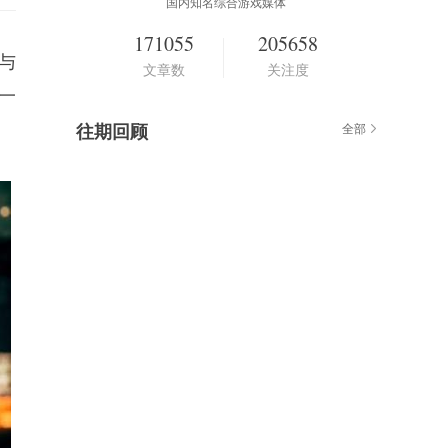
国内知名综合游戏媒体
171055
205658
。与
文章数
关注度
一
往期回顾
全部