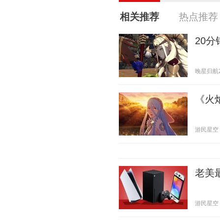
相关推荐
热点推荐
20分
晚星归航2 2
《火
游民星空 20
老美
游民星空 20