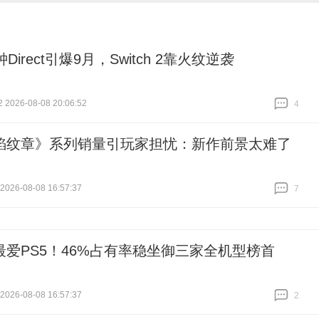
钟Direct引爆9月，Switch 2靠火纹逆袭
026-08-08 20:06:52
4
跟贴
4
焰纹章》系列销量引玩家担忧：新作前景太难了
26-08-08 16:57:37
7
跟贴
7
最爱PS5！46%占有率稳坐御三家全机型榜首
26-08-08 16:57:37
2
跟贴
2