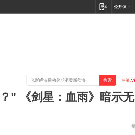
申请入
A6吗？" 《剑星：血雨》暗示无