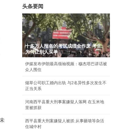
头条要闻
十多万人报名的考试成绩全作废 考生:
为何让别人买单
伊媒发布伊朗最高领袖视频：穆杰塔巴讲话被
众人围住
烟草公司职工婚内出轨 与2名异性多次发生不
正当关系
河南西平县重大刑事案嫌疑人落网 在玉米地
里被抓获
既未
西平县重大刑案嫌疑人被抓:从事砸墙等杂活
住城中村