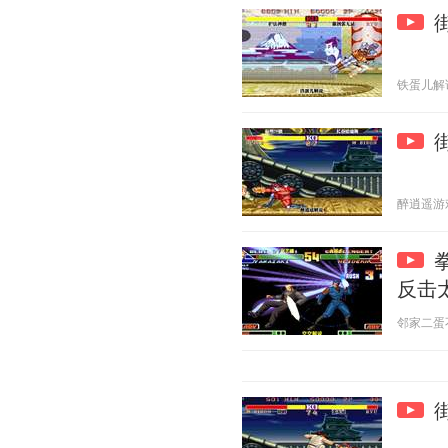
铁蛋儿解说 2
醉逍遥游戏解
反击
邻家二蛋不靠