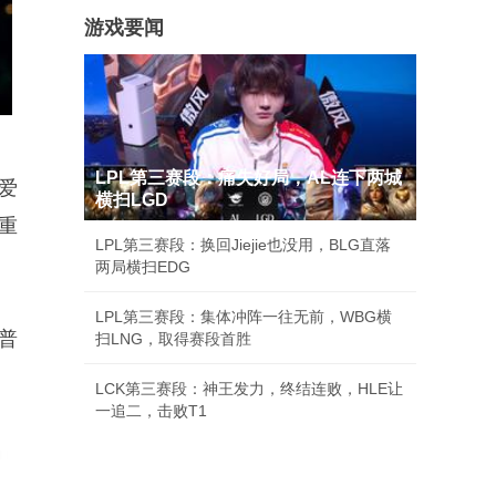
游戏要闻
LPL第三赛段：痛失好局，AL连下两城
管爱
横扫LGD
义重
LPL第三赛段：换回Jiejie也没用，BLG直落
两局横扫EDG
LPL第三赛段：集体冲阵一往无前，WBG横
普
扫LNG，取得赛段首胜
LCK第三赛段：神王发力，终结连败，HLE让
一追二，击败T1