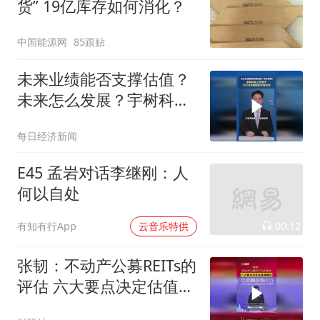
货” 19亿库存如何消化？
中国能源网
85跟贴
未来业绩能否支撑估值？
未来怎么发展？宇树科技
上市前夕，王兴兴全面回
每日经济新闻
应市场关切
E45 孟岩对话李继刚：人
何以自处
00:12
有知有行App
云音乐特供
张韧：不动产公募REITs的
评估 六大要点决定估值准
确性