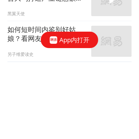
为？
黑翼天使
如何短时间内鉴别好姑
娘？看网友的评论:引起万
App内打开
千共鸣
另子维爱读史
台风“白海豚”对江苏影响
可达6天！淮河以南暴
雨，8月10日雨势最强
现代快报
我35岁定居日本15年，处
过5个日本女人，温柔是
假的，关门就冷脸
千秋文化