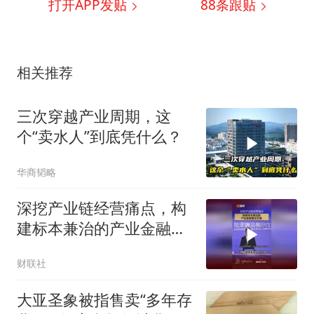
打开APP发贴
88
条跟贴
相关推荐
三次穿越产业周期，这
个“卖水人”到底凭什么？
华商韬略
深挖产业链经营痛点，构
建标本兼治的产业金融解
决方案
财联社
大亚圣象被指售卖“多年存