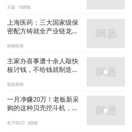
植物
方蕊
16跟贴
上海医药：三大国家级保
密配方铸就全产业链龙
头！
终南听雨
主家办喜事遭十余人敲快
板讨钱，不给钱就制造噪
音，主家亲戚：经常遇见
荔枝新闻
已经有产业链了
一月净赚20万！老板新采
购的这种贝壳挖斗机，工
作效率太高效了！
在下9527
3跟贴