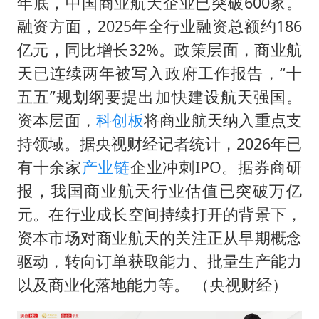
暑期研学游升温 在旅途中增长知识
年底，中国商业航天企业已突破600家。
融资方面，2025年全行业融资总额约186
白海豚北上或致京津冀暴雨
亿元，同比增长32%。政策层面，商业航
猫咪过火把节被抹成黑猫
天已连续两年被写入政府工作报告，“十
宝妈给四胞胎取名平安喜乐
五五”规划纲要提出加快建设航天强国。
BLG经理辟谣Bin离队
资本层面，
科创板
将商业航天纳入重点支
总书记点赞的非遗苗绣焕发新生机
持领域。据央视财经记者统计，2026年已
有十余家
产业链
企业冲刺IPO。据券商研
报，我国商业航天行业估值已突破万亿
元。在行业成长空间持续打开的背景下，
资本市场对商业航天的关注正从早期概念
驱动，转向订单获取能力、批量生产能力
以及商业化落地能力等。 （央视财经）