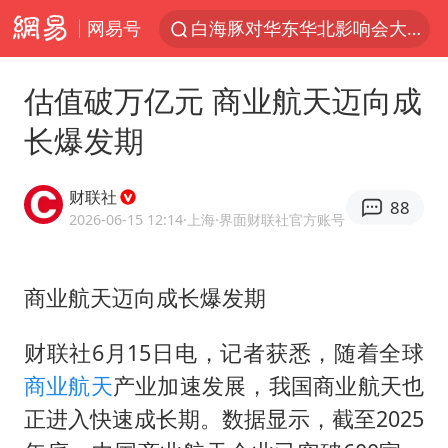
网易号
白海豚对华东华北影响会大于巴威
于东来回应胖东来近25年老店年底关闭
估值破万亿元 商业航天迈向成
以拒绝“和平委员会”的加沙和平计划
长爆发期
浙江省甬江发生2026年第1号洪水
独闯南太行的失联女生最后轨迹已确认
财联社
88
全球最大级别运输船通过长江大桥
2026-06-15 12:14
·上海
·界面财联社官方账号
美将每月供乌爱国者拦截导弹
商业航天迈向成长爆发期
上门女婿出轨女邻居多年被判重婚罪
香港刷新1884年以来最高气温纪录
财联社6月15日电，记者获悉，随着全球
上海全力守护市民“菜篮子”
商业航天
产业加速发展，我国商业航天也
国足U17与阿森纳决赛取消 并列冠军
正进入快速成长期。数据显示，截至2025