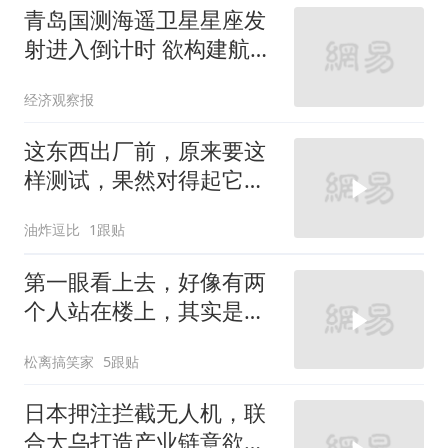
青岛国测海遥卫星星座发
射进入倒计时 欲构建航天
航空遥感全产业链
经济观察报
这东西出厂前，原来要这
样测试，果然对得起它的
价格
油炸逗比
1跟贴
第一眼看上去，好像有两
个人站在楼上，其实是海
上集装箱
松离搞笑家
5跟贴
日本押注拦截无人机，联
合大乌打造产业链意欲何