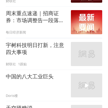
财联社
周末重点速递｜招商证
券：市场调整告一段落，
将迎来蓄势上攻；券商热
每日经济新闻
议商业航天、MLCC等行
业
宇树科技明日打新，注意
四大事项
财联社
1跟贴
中国的八大工业巨头
Doris楼
天空硬糖消