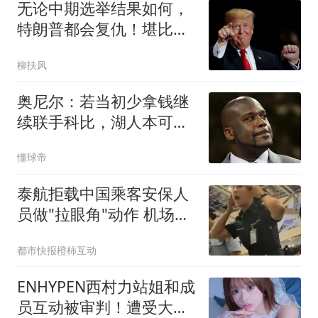
无论中期选举结果如何，
特朗普都会复仇！堪比以
色列毁灭加沙
柳扶风
奥尼尔：若当初少拿钱继
续联手科比，湖人本可拿
下7枚总冠军
懂球帝
泰航拒载中国乘客安保人
员做"拉眼角"动作 机场再
回应
都市快报橙柿互动
ENHYPEN西村力站姐和成
员互动被审判！遭受大规