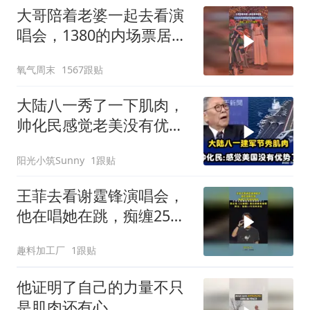
大哥陪着老婆一起去看演
唱会，1380的内场票居然
全程都在玩手机，网友：
氧气周末
1567跟贴
主打一个陪伴
大陆八一秀了一下肌肉，
帅化民感觉老美没有优势
了
阳光小筑Sunny
1跟贴
王菲去看谢霆锋演唱会，
他在唱她在跳，痴缠25年
双向奔赴
趣料加工厂
1跟贴
他证明了自己的力量不只
是肌肉还有心