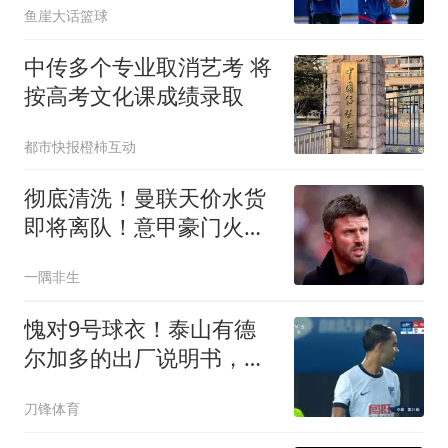
鱼崖大话篮球
中传多个专业取消艺考 将
按高考文化课成绩录取
都市快报橙柿互动
彻底清洗！曼联天价水货
即将离队！意甲豪门火速
接盘
一隅非生
愧对9号球衣！泰山有德
尔加多的出厂说明书，英
博偏不信，辽宁德比继续
刀锋体育
当奇兵