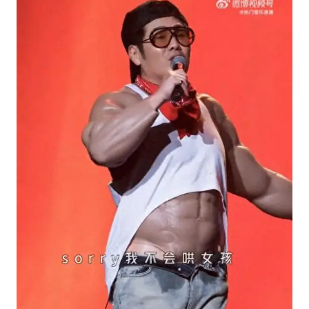
22岁女生南太行山失联已超十天
汕头市政府被约谈
陕西柞水遭遇暴雨五千余户群众转移
蜜雪冰城员工抽烟收银 门店现已停业
嘲讽周星驰无儿女没朋友 李修贤道歉
董路致歉：泰国10岁黑人父母是伪造的
坚持党全面领导和党中央集中统一领导