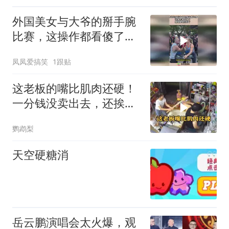
外国美女与大爷的掰手腕
比赛，这操作都看傻了，
肌肉算是白长了！
凤凤爱搞笑
1跟贴
这老板的嘴比肌肉还硬！
一分钱没卖出去，还挨一
顿揍
鹦鹉梨
天空硬糖消
岳云鹏演唱会太火爆，观