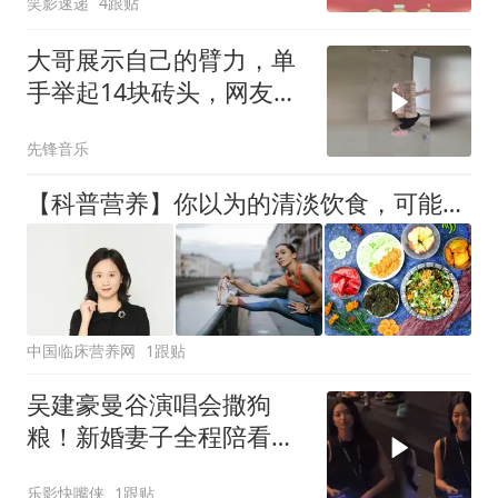
笑影速递
4跟贴
大哥展示自己的臂力，单
手举起14块砖头，网友：
这胳膊肌肉线条太完美了
先锋音乐
【科普营养】你以为的清淡饮食，可能正在悄悄“偷走”你的肌肉！——蛋白质的10个问题！
中国临床营养网
1跟贴
吴建豪曼谷演唱会撒狗
粮！新婚妻子全程陪看，
小腹平坦打破奉子成婚传
乐影快嘴侠
1跟贴