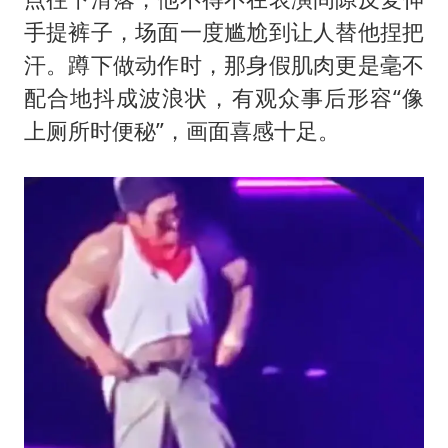
手提裤子，场面一度尴尬到让人替他捏把
汗。蹲下做动作时，那身假肌肉更是毫不
配合地抖成波浪状，有观众事后形容“像
上厕所时便秘”，画面喜感十足。