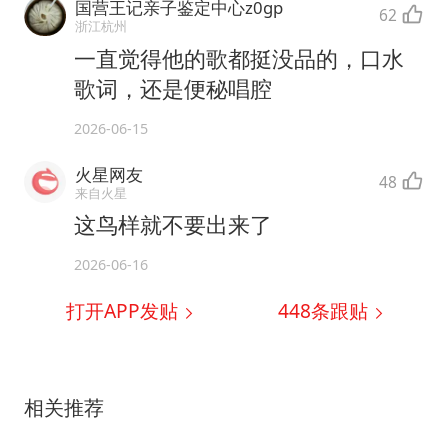
国营王记亲子鉴定中心z0gp
62
浙江杭州
一直觉得他的歌都挺没品的，口水
歌词，还是便秘唱腔
2026-06-15
火星网友
48
来自火星
这鸟样就不要出来了
2026-06-16
打开APP发贴
448
条跟贴
相关推荐