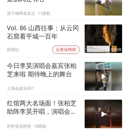
逆子猫咪造反记
11跟贴
Vol. 86 山西往事：从云冈
石窟看平城一百年
00:08
剧谈社
云音乐特供
今日李昊演唱会嘉宾张柏
芝来啦 期待晚上的舞台
上海全娱乐001
红馆两大名场面！张柏芝
助阵李昊开唱，演唱会超
时引全网热议
朴朴实实的情
18跟贴