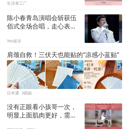
生活者工厂
陈小春青岛演唱会斩获伍
佰式全场合唱，走心表
态：好的认，不好的也要
Yes娱乐
认
肩颈自救！三伏天也能贴的“凉感小蓝贴”
日本通
3跟贴
没有正眼看小孩哥一次，
明显上面肌肉更好，需要
看两遍！