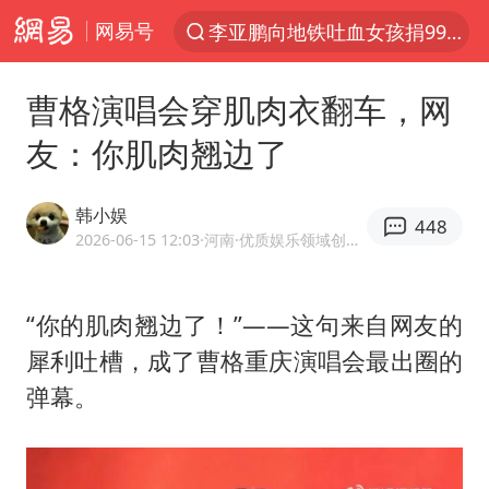
李亚鹏向地铁吐血女孩捐99999元
网易号
服务提质，内需扩容有保障
曹格演唱会穿肌肉衣翻车，网
官方通报传销头目出狱办书院
友：你肌肉翘边了
台风白海豚或在华东沿海登陆
逃犯看演唱会 刚出地铁就被逮住
韩小娱
448
因凡蒂诺首次公开道歉
2026-06-15 12:03
·河南
·优质娱乐领域创作者
41岁女子为鼓励女儿考上985研究生
人贩子“梅姨”真实姓名曝光
“你的肌肉翘边了！”——这句来自网友的
《Monica》填词人黎彼得去世
犀利吐槽，成了曹格重庆演唱会最出圈的
弹幕。
普京宣布多项人事调整
“银行午休1.5小时”留个窗口行不行
谷歌首席科学家Jeff Dean离职创业