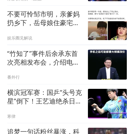
闻
不要可怜邹市明，亲爹妈
扔乡下，岳母娘住豪宅，
这种事谁能干出来
娱乐圈见解说
“竹知了”事件后余承东首
次亮相发布会，介绍电脑
价格时严重口误，把
番外行
24999元起售价说成2499
横滨冠军赛：国乒“头号克
星”倒下！王艺迪绝杀日
本，新对手确定
寒律
追梦一句话粉丝暴涨，科