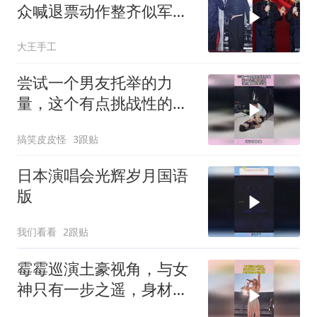
众喊退票动作整齐似军
训，郭德纲登台献唱
大王手工
尝试一个男友托举的力
量，这个有点挑战性的，
没点肌肉不要尝试！
搞笑皮皮怪
3跟贴
日本演唱会光辉岁月国语
版
我们看看
2跟贴
霉霉巡演土豪视角，与女
神只有一步之遥，身材比
想象中还要好