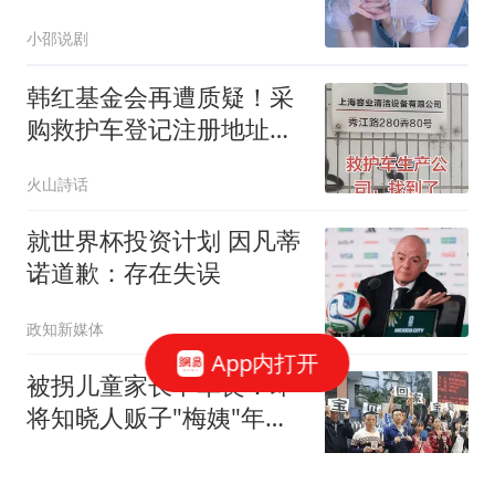
模网暴，直播自杀身亡
小邵说剧
韩红基金会再遭质疑！采
购救护车登记注册地址，
实际为一家保洁设备公
火山詩话
司，现场工作人员表示从
未听说过该汽车企业
就世界杯投资计划 因凡蒂
诺道歉：存在失误
政知新媒体
App内打开
被拐儿童家长申军良：即
将知晓人贩子"梅姨"年龄
长相
扬子晚报