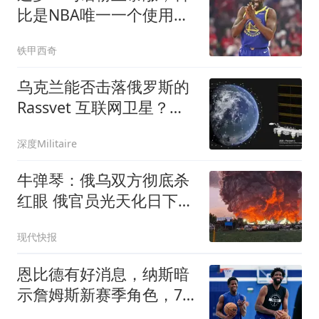
比是NBA唯一一个使用交
易否决权的球员？
铁甲西奇
乌克兰能否击落俄罗斯的
Rassvet 互联网卫星？为
什么这可能不是最佳解决
深度Militaire
方案
牛弹琴：俄乌双方彻底杀
红眼 俄官员光天化日下被
暗杀
现代快报
恩比德有好消息，纳斯暗
示詹姆斯新赛季角色，76
人将面临两大挑战