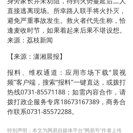
身旁家长并未劝阻，待到火势蔓延后二人
儿子陪躺平老爹体验外卖员火了
直接逃离现场。所幸路人联手将火扑灭，
浙江台州《告全体市民书》
避免严重事故发生。救火者代先生称，恰
香港宏福苑火灾或由烟头引起
逢麦收时节，如果着起来后果不堪设想。
西贝创始人贾国龙押注鲜羊赛道
来源：荔枝新闻
“不怕六爷挂得多 就怕六爷挂一颗”
【来源：潇湘晨报】
多个明星演唱会取消
36岁男演员成景区NPC后人气爆棚
报料、维权通道：应用市场下载“晨视
人民的健康、体质、幸福一脉相承
频”客户端，搜索“报料”一键直达，或拨打
热线0731-85571188；如需内容合作，请
拨打政企服务专席18673167389，商务合
作联系0731-85572288。
特别声明：本文为网易自媒体平台“网易号”作者上传