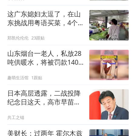
这广东媳妇太逗了，在山
东挑战用粤语买菜，4个
老板被逗得哈哈笑
郑凯伦伦伦
23跟贴
山东烟台一老人，私放28
吨供暖水，将被罚款1400
元！
趣萌生活馆
1跟贴
日本高层透露，二战投降
纪念日这天，高市早苗可
能要恶心中国一把
共工之锚
美财长：过两年 霍尔木兹