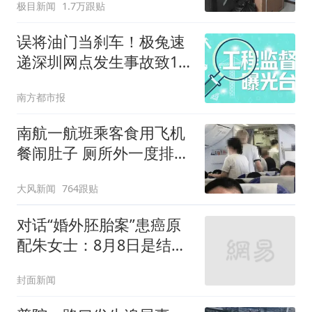
极目新闻
1.7万跟贴
误将油门当刹车！极兔速
递深圳网点发生事故致1
死，调查披露
南方都市报
南航一航班乘客食用飞机
餐闹肚子 厕所外一度排长
队
大风新闻
764跟贴
对话“婚外胚胎案”患癌原
配朱女士：8月8日是结婚
20周年纪念日，不后悔自
封面新闻
己的付出