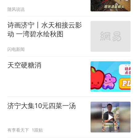
时已昏迷！都因这个陋习
随风说说
→
诗画济宁丨水天相接云影
动 一湾碧水绘秋图
闪电新闻
天空硬糖消
济宁大集10元四菜一汤
有李看天下
1跟贴