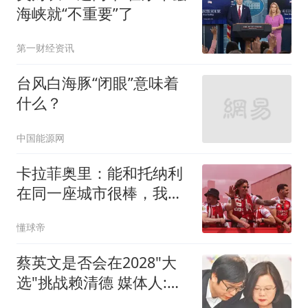
海峡就“不重要”了
第一财经资讯
台风白海豚“闭眼”意味着
什么？
中国能源网
卡拉菲奥里：能和托纳利
在同一座城市很棒，我没
那么孤单了
懂球帝
蔡英文是否会在2028"大
选"挑战赖清德 媒体人:不
敢讲