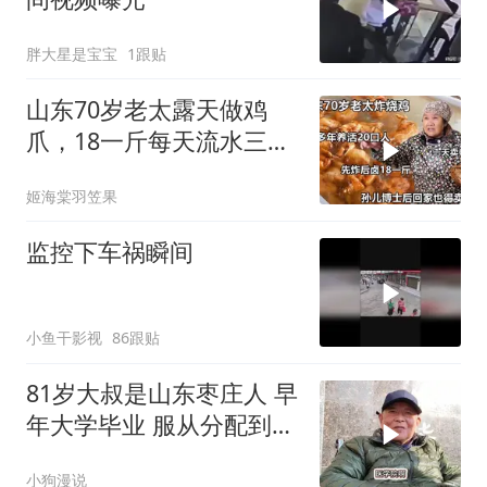
胖大星是宝宝
1跟贴
山东70岁老太露天做鸡
爪，18一斤每天流水三四
万，顾客一次买整锅
姬海棠羽笠果
监控下车祸瞬间
小鱼干影视
86跟贴
81岁大叔是山东枣庄人 早
年大学毕业 服从分配到西
北 扎根
小狗漫说