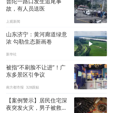
普陀一路口发生追尾事
故，有人员送医
上观新闻
山东济宁：黄河廊道绿意
浓 勾勒生态新画卷
新华社
被指“不刷脸不让进”！广
东多景区引争议
南方都市报
328跟贴
【案例警示】居民住宅深
夜突发火灾，男子被救出