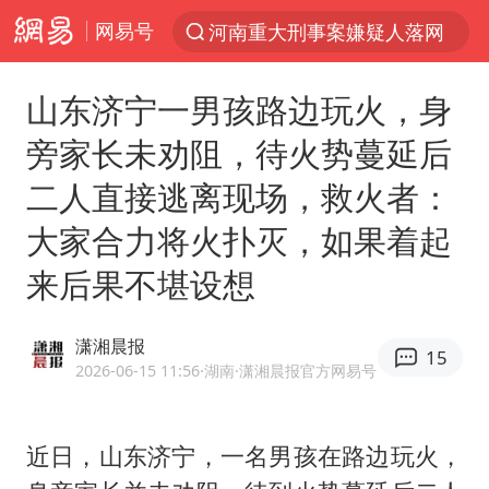
网易号
河南重大刑事案嫌疑人落网
解锁各地夏日限定体验
山东济宁一男孩路边玩火，身
西湖突现狂风暴雨 游客瞬间被浇透
旁家长未劝阻，待火势蔓延后
金饰克价一夜涨回1300元
二人直接逃离现场，救火者：
新疆景区自驾服务费改为按车收费
大家合力将火扑灭，如果着起
视频丨中国东方电气集团原党组副书记、董事宋致远被查
来后果不堪设想
梁家辉：到内地拍戏不是北上是回归
白海豚将正面袭击贯穿浙江
潇湘晨报
15
酒店回应车内过夜被收150元
2026-06-15 11:56
·湖南
·潇湘晨报官方网易号
几元成本 千万市值蒸发
牛津大学一纸声明甩不了锅
近日，山东济宁，一名男孩在路边玩火，