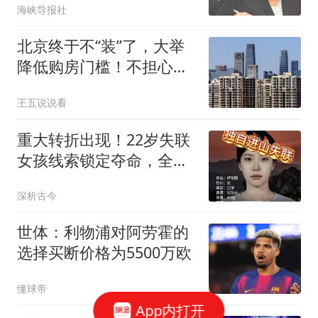
海峡导报社
北京终于不“装”了，大举
降低购房门槛！不担心房
价反弹吗？
王五说说看
重大转折出现！22岁失联
女孩线索锁定夺命，全程
无防护令人揪心
深析古今
世体：利物浦对阿劳霍的
选择买断价格为5500万欧
懂球帝
App内打开