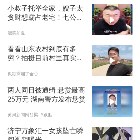
小叔子托举全家，嫂子太
贪财想霸占老宅！七公直
言太没良心
淺笑如夏
看看山东农村到底有多
穷？拍摄目前村里真实现
状，颠覆大家的认知
孤独熏烟了全心
两人同日被通缉 悬赏最高
25万元 湖南警方发布悬赏
黄河新闻网吕梁
5跟贴
济宁万象汇一女孩坠亡瞬
间视频曝光