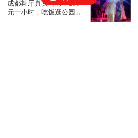
成都舞厅真实内情：200
元一小时，吃饭逛公园看
电影样样配齐
成都人的故事
海鲜再次被关注！医生发
现：糖尿病患者常吃海
鲜，或出现4种变化
荆医生科普
央视怒批哪吒破产，百亿
国资被霍霍精光
新浪财经
针对梅西的自杀式威胁！
世界杯安全报告披露：有