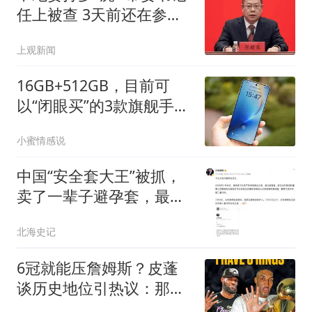
任上被查 3天前还在参加
活动
上观新闻
16GB+512GB，目前可
以“闭眼买”的3款旗舰手
机，轻松用五六年
小蜜情感说
中国“安全套大王”被抓，
卖了一辈子避孕套，最终
栽在了自己手里
北海史记
6冠就能压詹姆斯？皮蓬
谈历史地位引热议：那霍
里岂不是强过乔丹