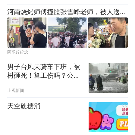
河南烧烤师傅撞脸张雪峰老师，被人送白花，还有很多荒唐事，请放过逝者吧
阿乐碎碎念
男子台风天骑车下班，被
树砸死！算工伤吗？公
司：台风刮的与我无关！
上观新闻
法院判了
天空硬糖消