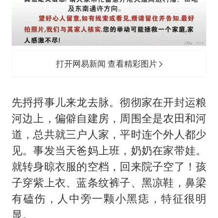
打开网易新闻 查看精彩图片
先捋捋事儿来龙去脉。彻彻家在开封运粮
河边上，偏僻自建房，周围全是农田和河
道，总共就三户人家，平时连个外人都少
见。事发当天爸妈上班，奶奶在家带娃。
就转身晾衣服的空档，回来院子空了！孩
子穿紫上衣、蓝条纹裤子、黑凉鞋，鼻梁
有磕伤，人中旁一颗小黑痣，特征很明
显。