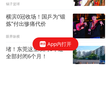
锅子篮球
横滨0冠收场！国乒为“锻
炼”付出惨痛代价
眼界纵横
App内打开
堵！东莞这里双向6车道
全部封闭6个月！
东莞潮事儿
卸下球王光环！梅西直面
人生至暗时刻，世界杯的
隐忍终于有了答案
宝哥精彩赛事