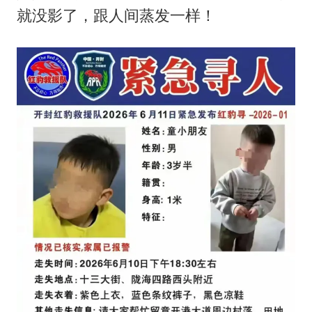
三预警齐发 11个省份有大到暴雨
就没影了，跟人间蒸发一样！
“还不如不放假”
从科技创新看开局起步的时与势