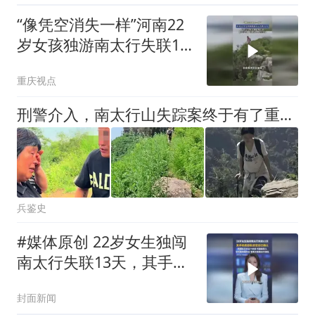
“像凭空消失一样”河南22
岁女孩独游南太行失联12
天，监控竟全程未捕捉到
重庆视点
其踪迹
刑警介入，南太行山失踪案终于有了重大突破！ 同学提供新线索
兵鉴史
#媒体原创 22岁女生独闯
南太行失联13天，其手机
最后轨迹定位已确认，救
封面新闻
援人员：基本能确定人还