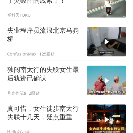
了突破性的线索！！
塑料叉FOKU
失业程序员流浪北京马驹
桥
125跟贴
ConfusionMax
独闯南太行的失联女生最
后轨迹已确认
月光作笺a
2跟贴
真可惜，女生徒步南太行
失联十几天，疑点重重
Hello吖小志