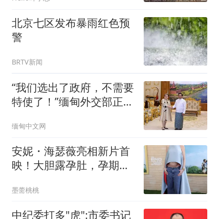
北京七区发布暴雨红色预
警
BRTV新闻
“我们选出了政府，不需要
特使了！”缅甸外交部正式
回绝东盟
缅甸中文网
安妮・海瑟薇亮相新片首
映！大胆露孕肚，孕期造
型又美又吸睛
墨薷桃桃
中纪委打多"虎":市委书记