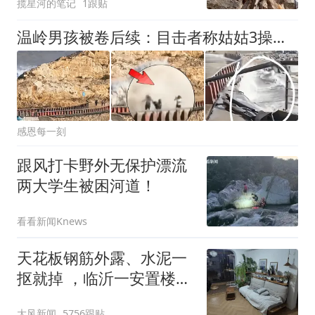
揽星河的笔记
1跟贴
温岭男孩被卷后续：目击者称姑姑3操作致命紧抓手机
感恩每一刻
跟风打卡野外无保护漂流
两大学生被困河道！
看看新闻Knews
天花板钢筋外露、水泥一
抠就掉 ，临沂一安置楼交
房半年即被鉴定存安全隐
大风新闻
5756跟贴