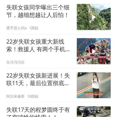
在山上。救援队已多达十
失联女孩同学曝出三个细
余支，参与搜索人员或超
节，越细想越让人后怕！
百人
携手游人间a
1跟贴
22岁失联女孩重大新线
索！救援人 有两个手机
号，最后轨迹张良脑
生活冯冯乐
22岁失联女孩新进展！失
联11天，最后位置彻底锁
定致命悬崖野路！
阿尔米修斯
10跟贴
失联17天的程梦圆终于有