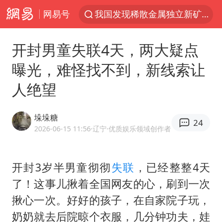
网易号
我国发现稀散金属独立新矿物——乌斯河锗矿
上海鼓励居家办公
开封男童失联4天，两大疑点
马云现身新疆巴音布鲁克草原
曝光，难怪找不到，新线索让
部分银行上调存款利率
人绝望
新疆生产建设兵团生态环境局原局长被查
朱一龙的鼻子怎么了
垛垛糖
24
费大厨口号更改 不再宣传小炒肉大王
2026-06-15 11:56
·辽宁
·优质娱乐领域创作者
周星驰妈妈现身香港首映礼
上海地铁4条线路全线停运
开封3岁半男童彻彻
失联
，已经整整4天
了！这事儿揪着全国网友的心，刷到一次
5万小车卖不动 微型代步车集体遇冷
揪心一次。好好的孩子，在自家院子玩，
4.2平卫生间补漏注胶花1.55万
奶奶就去后院晾个衣服，几分钟功夫，娃