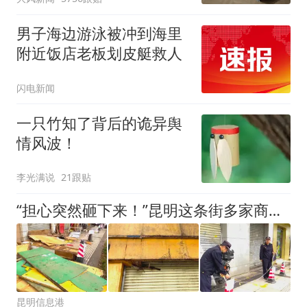
患；楼体至今未加固，仍
有居民常住
男子海边游泳被冲到海里
附近饭店老板划皮艇救人
闪电新闻
一只竹知了背后的诡异舆
情风波！
李光满说
21跟贴
“担心突然砸下来！”昆明这条街多家商铺招牌老化腐烂，摇摇欲坠！街道当天出手拆除
昆明信息港