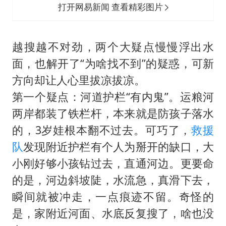
打开网易新闻 查看精彩图片
越搜越不对劲，两个大疑点慢慢浮出水
面，也解开了“为啥找不到”的疑惑，可新
方向却让人心里拔凉拔凉。
第一个疑点：河道护栏“有内鬼”。运粮河
两岸都装了铁栏杆，本来就是防孩子落水
的，3岁娃根本翻不过去。可巧了，
救援
队
发现附近护栏有个人为掰开的缺口，大
小刚好够小孩钻过去，直通河边。更要命
的是，河边斜坡陡，水流急，真滑下去，
瞬间就被冲走，一点痕迹不留。奇怪的
是，家附近河面、水底反复搜了，啥也没