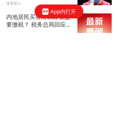
体育哲人
App内打开
内地居民买香港保险收益
要缴税？ 税务总局回应：
并非新政，更不是专门针
每日经济新闻
对香港保险市场，无需过
度解读
因严重违纪违法，李云泽
被罢免全国人大代表
财通社
中央考核巡查组向多地反
馈情况，都提到同一问题
上观新闻