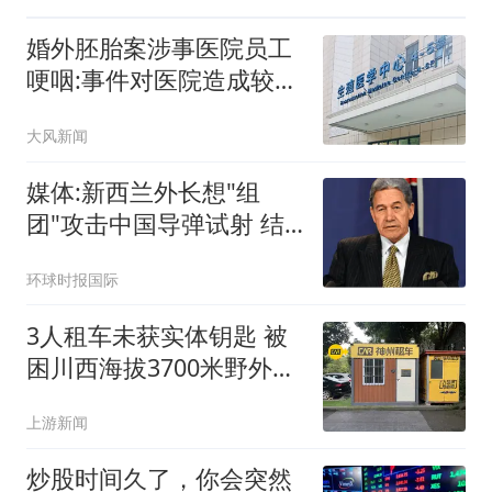
婚外胚胎案涉事医院员工
哽咽:事件对医院造成较大
冲击
大风新闻
媒体:新西兰外长想"组
团"攻击中国导弹试射 结
果被打脸
环球时报国际
3人租车未获实体钥匙 被
困川西海拔3700米野外10
余小时
上游新闻
炒股时间久了，你会突然