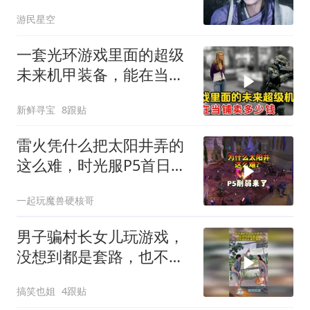
游民星空
一套光环游戏里面的超级
未来机甲装备，能在当铺
卖多少钱？
新鲜寻宝
8跟贴
雷火凭什么把太阳井弄的
这么难，时光服P5首日全
员坐牢！
一起玩魔兽硬核哥
男子骗村长女儿玩游戏，
没想到都是套路，也不怕
村长事后算账！
搞笑也姐
4跟贴