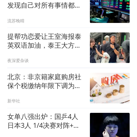
发现自己对所有事情都失
去了兴趣
流苏晚晴
提帮功恋爱让王室海报泰
英双语加油，泰王大方默
许，但结婚不现实
夜深爱杂谈
北京：非京籍家庭购房社
保个税缴纳年限下调为一
年
新华社
女单八强出炉：国乒4人
日本3人 1/4决赛对阵+分
析