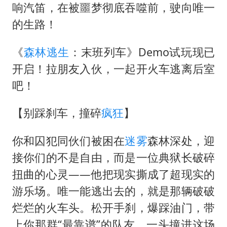
国防部：中国军队坚决反制任何闹海挑衅图谋
响汽笛，在被噩梦彻底吞噬前，驶向唯一
“新疆阿勒泰八月能滑雪”不实
的生路！
女儿为争财产堵门阻挠父亲出殡
《
森林逃生
：末班列车》Demo试玩现已
U17国足点球大战淘汰河床晋级决赛
开启！拉朋友入伙，一起开火车逃离后室
夯实基础开新局
吧！
【别踩刹车，撞碎
疯狂
】
你和囚犯同伙们被困在
迷雾
森林深处，迎
接你们的不是自由，而是一位典狱长破碎
扭曲的心灵——他把现实撕成了超现实的
游乐场。唯一能逃出去的，就是那辆破破
烂烂的火车头。松开手刹，爆踩油门，带
上你那群“最靠谱”的队友，一头撞进这场