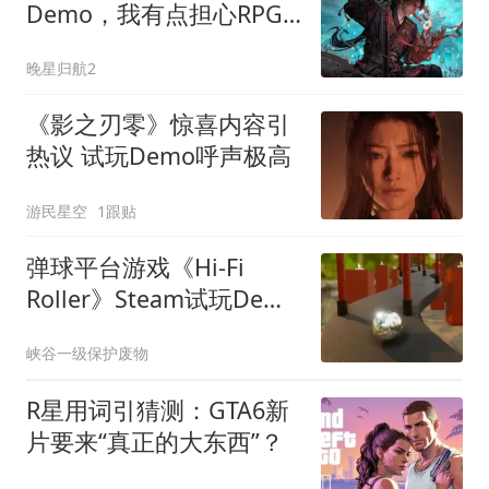
Demo，我有点担心RPG
的灵魂被动作取代了
晚星归航2
《影之刃零》惊喜内容引
热议 试玩Demo呼声极高
游民星空
1跟贴
弹球平台游戏《Hi-Fi
Roller》Steam试玩Demo
现已上线
峡谷一级保护废物
R星用词引猜测：GTA6新
片要来“真正的大东西”？