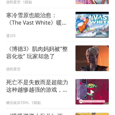
游民星空
1跟贴
寒冷雪原也能治愈：
《The Vast White》暖心
雪板冒险Demo大更新
渡川5
《博德3》肌肉妈妈被“整
容化妆” 玩家却急了
游民星空
死亡不是失败而是超能力
这种越惨越强的游戏，太
适合我了吧！
糖豆娱乐TDYL
1跟贴