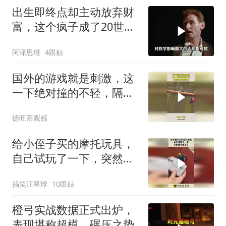
出生即终点却主动放弃财
富，这个疯子成了20世纪
最伟大的哲学家
阿泽思维
4跟贴
国外的游戏就是刺激，这
一下绝对撞的不轻，隔着
屏幕都觉得疼
德旺茶观感
给小侄子买的摩托玩具，
自己试玩了一下，突然就
不想送了！
搞笑汪星球
10跟贴
橙弓实战数据正式出炉，
表现堪称超模，碾压之势