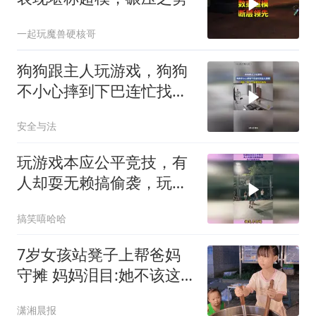
一起玩魔兽硬核哥
狗狗跟主人玩游戏，狗狗
不小心摔到下巴连忙找主
人安慰，网友：是一只爱
安全与法
撒娇的狗狗
玩游戏本应公平竞技，有
人却耍无赖搞偷袭，玩不
起就别玩
搞笑嘻哈哈
7岁女孩站凳子上帮爸妈
守摊 妈妈泪目:她不该这
么懂事
潇湘晨报