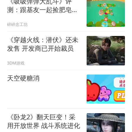
《吸吸弹弹大乱斗》评
测：跟基友一起捡肥皂，
我是快乐的肥皂泡
碎碎念工坊
《穿越火线：潜伏》还未
发售 开发商已开始裁员
3DM游戏
天空硬糖消
《卧龙2》翻天巨变！采
用开放世界 战斗系统进化