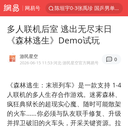
网易号
陈垣宇0-3张禹珍 国乒男单全军覆没
秋天的第一杯奶茶到底有多火
多人联机后室 逃出无尽末日
中巨芯：上半年归母净利润1405.77万元
《森林逃生》Demo试玩
四川宜宾高县4.9级地震致1死
东航：国内客票提前14天免费退改
游民星空
0
美股存储板块集体大跌
2026-06-15 11:53
·河北
·游民星空官方网易号
日本试射“战斧”导弹，国防部回应
《森林逃生：末班列车》是一款支持 1-4
广东雷州通报特教老师招聘违规事件
人联机的多人生存合作游戏。迷雾森林、
百花奖开幕式
疯狂典狱长的超现实心魔、随时可能散架
胡彦斌韩磊 谁帮谁
的火车......你必须与队友联手修复、升级
我国外贸延续良好增长态势
并捍卫破旧的火车头，开采关键资源。拉