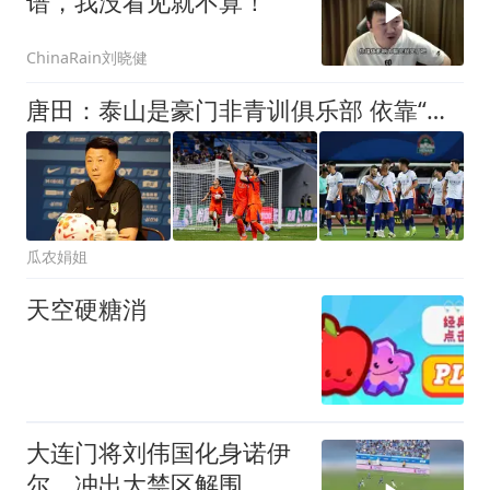
谱，我没看见就不算！
ChinaRain刘晓健
唐田：泰山是豪门非青训俱乐部 依靠“孙子兵法”迎战津门虎！
瓜农娟姐
天空硬糖消
大连门将刘伟国化身诺伊
尔，冲出大禁区解围，大