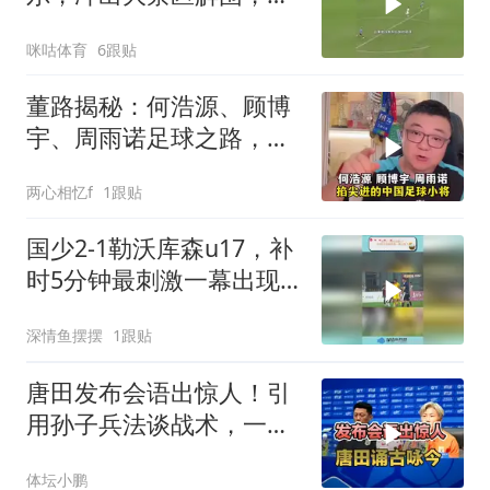
连英博半场1比0辽宁铁人
咪咕体育
6跟贴
董路揭秘：何浩源、顾博
宇、周雨诺足球之路，揭
秘掐尖进真相
两心相忆f
1跟贴
国少2-1勒沃库森u17，补
时5分钟最刺激一幕出现
了
深情鱼摆摆
1跟贴
唐田发布会语出惊人！引
用孙子兵法谈战术，一番
发言格局拉满
体坛小鹏