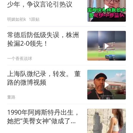
少年，争议言论引热议
明媚如初k
1跟贴
常德后防低级失误，株洲
捡漏2-0领先！
一个香蕉说球
上海队微纪录，转发。 董
路的微博视频
董路
1990年阿姆斯特丹出生，
她把“美臀女神”做成了勇
士队场边记者