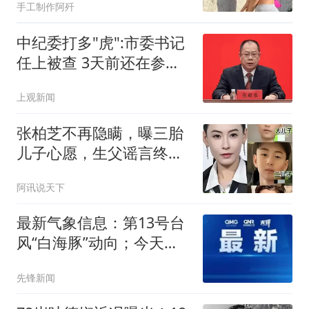
手工制作阿歼
中纪委打多"虎":市委书记
任上被查 3天前还在参加
活动
上观新闻
张柏芝不再隐瞒，曝三胎
儿子心愿，生父谣言终于
澄清 谢霆锋心情
阿讯说天下
最新气象信息：第13号台
风“白海豚”动向；今天下
午到明天，我市大部分地
先锋新闻
区有阵雨或雷雨