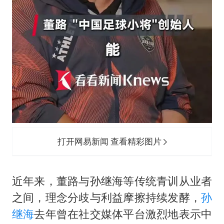
打开网易新闻 查看精彩图片
近年来，董路与
孙继海
等传统青训从业者
之间，理念分歧与利益摩擦持续发酵，
孙
继海
去年曾在社交媒体平台激烈地表示中