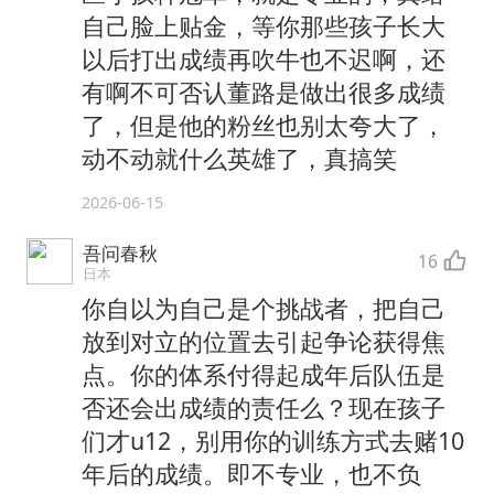
自己脸上贴金，等你那些孩子长大
以后打出成绩再吹牛也不迟啊，还
有啊不可否认董路是做出很多成绩
了，但是他的粉丝也别太夸大了，
动不动就什么英雄了，真搞笑
2026-06-15
吾问春秋
16
日本
你自以为自己是个挑战者，把自己
放到对立的位置去引起争论获得焦
点。你的体系付得起成年后队伍是
否还会出成绩的责任么？现在孩子
们才u12，别用你的训练方式去赌10
年后的成绩。即不专业，也不负