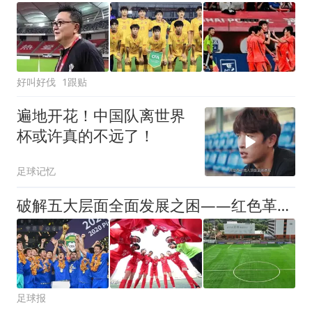
好叫好伐
1跟贴
遍地开花！中国队离世界
杯或许真的不远了！
足球记忆
破解五大层面全面发展之困——红色革命精神为中国足球提供指引
足球报