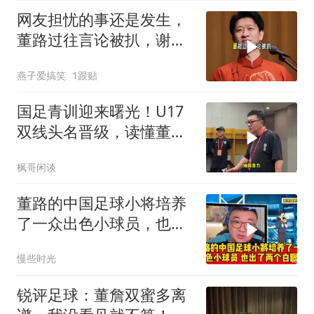
网友担忧的事还是发生，
董路过往言论被扒，谢
娜、曹云金被牵连
燕子爱搞笑
1跟贴
国足青训迎来曙光！U17
双线头名晋级，读懂董路
真正的青训价值
枫哥闲谈
董路的中国足球小将培养
了一众出色小球员，也出
了两个白眼狼
慢些时光
锐评足球：董詹双蜜多离