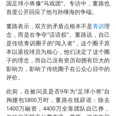
国足球小将像“马戏团”。专访中，董路也
首度公开回应了他与孙继海的争端。
董路表示，双方的矛盾点根本不是
青训
理
念，而是在争夺“话语权”。董路说，自己
是传统青训圈子的“闯入者”，这个圈子原
本以退役球员为核心，他们决定了这个圈
子的理念，而自己没有资历却拥有巨大的
影响力，影响了传统圈子在公众心目中的
评价。
此前，在被问及是否9年为“足球小将”自
掏腰包5800万时，董路在线辟谣：除去
1400万融资，4400万全靠团队自己挣，