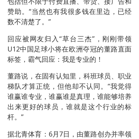
包括但不限于付费直播、带货、接广告和
赞助。“当然也有我很多钱在里边，已经
数不清楚了。”
回应被网友归入“草台三杰”，刚刚带领
U12中国足球小将在欧洲夺冠的董路直面
标签，霸气回应：我是专业的！
董路说，在固有认知里，科班球员、职业
梯队才算正统，但他却不认同。“我觉得
谁赢谁专业，谁赢谁是真理，谁能够培养
出来更好的球员，谁就是这个行业的标
杆。”
据北青体育：6月7日，由董路创办并率领