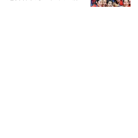
回归，郎平没说错
球场风暴
台风“白海豚”已闭眼，预
计登陆地点更新！
农视网
扎威向湖人表决心：努力
为湖人拿到第18冠 要成为
全队防守最好之人
隐于山海
男子称凌晨到足浴店加钟
时技师做出不当举动 警方
回应
台州交通广播
热搜