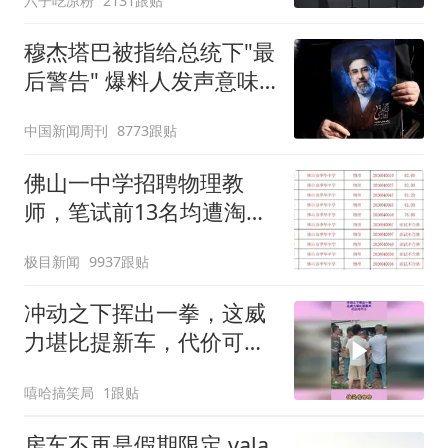
六子吃凉粉
2131跟贴
穆杰塔巴被指给总统下"最
后警告" 爆料人发声意味
深长
中国新闻周刊
8773跟贴
佛山一中学招聘物理教
师，笔试前13名均遭淘
汰？教育局：已叫停招
极目新闻
9937跟贴
聘，成立调查组全面核查
冲动之下挥出一拳，这威
力堪比提新车，代价可不
小
嘻哈搞笑局
1跟贴
房车不再是假期限定 vala