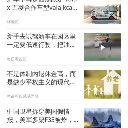
x 五菱合作车型vala kcar
今日正式上市
格隆汇
新手去试驾新车在园区里
一定要低速行驶，把油门
当刹车踩了直接撞上展
每日看点汇
厅，网友：这一下多卖多
少辆
不是体制内退休金高，而
是缺少平权主义的现代价
值观
生命可以承受之轻
中国卫星拆穿美国假情
报，美军多架F35被炸，
伊朗说的竟是真的？