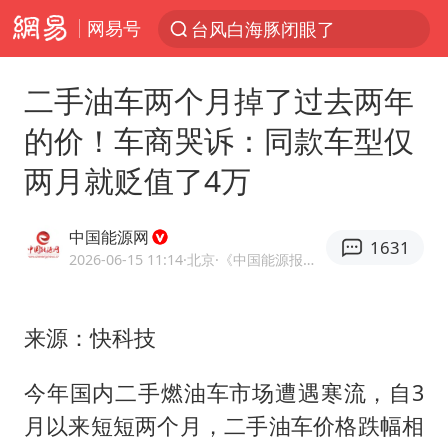
网易号
台风白海豚闭眼了
“China Cool”火了，老外爱上中国避暑游
二手油车两个月掉了过去两年
四川宜宾3.4级地震
的价！车商哭诉：同款车型仅
新疆阿克苏地震
两月就贬值了4万
香港宏福苑火灾或由烟头引起
浙江台州《告全体市民书》
中国能源网
1631
中国父女泰国骑摩托车坠崖1死1伤
2026-06-15 11:14
·北京
·《中国能源报》官方账号
伊斯兰版北约来了吗
网约车司机充电时猝死保险拒赔
来源：快科技
周末打虎 宋致远被查
今年国内二手燃油车市场遭遇寒流，自3
泰国初中生饮弹自尽前开了26枪
月以来短短两个月，二手油车价格跌幅相