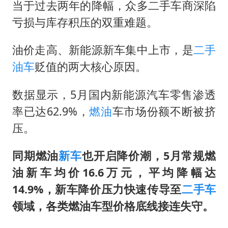
陕西柞水泥石流已致2死 仍有1人失联
当于过去两年的降幅，众多二手车商深陷
店主称换“青海拉面”招牌后生意更好
亏损与库存积压的双重难题。
李斌称蔚来新车将搭载120度三元电池
油价走高、新能源新车集中上市，是
二手
多所高校取消艺考
油车
贬值的两大核心原因。
22岁女生独闯南太行失联12天
数据显示，5月国内新能源汽车零售渗透
上半年国内居民出游人次34.63亿
率已达62.9%，
燃油
车市场份额不断被挤
薛之谦杭州站演唱会取消
压。
习近平心系体育强国建设
同期燃油
新车
也开启降价潮，5月常规燃
油新车均价16.6万元，平均降幅达
14.9%，新车降价压力快速传导至
二手车
领域，各类燃油车型价格底线接连失守。