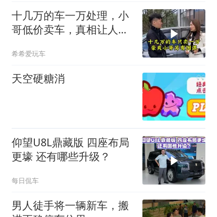
十几万的车一万处理，小
哥低价卖车，真相让人吃
惊
希希爱玩车
天空硬糖消
仰望U8L鼎藏版 四座布局
更壕 还有哪些升级？
每日侃车
男人徒手将一辆新车，搬