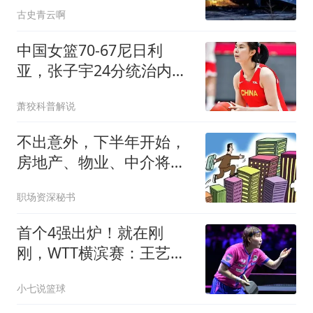
古史青云啊
中国女篮70-67尼日利
亚，张子宇24分统治内
线，6大亮点
萧狡科普解说
不出意外，下半年开始，
房地产、物业、中介将迎
来行业新一轮洗牌
职场资深秘书
首个4强出炉！就在刚
刚，WTT横滨赛：王艺迪
连扳4局逆转，淘汰世界
小七说篮球
冠军晋级