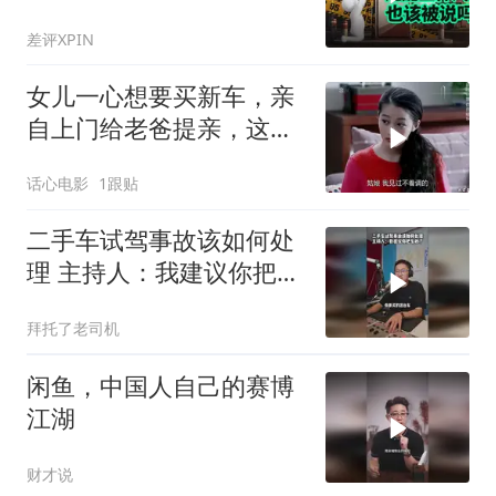
吵起来了
差评XPIN
女儿一心想要买新车，亲
自上门给老爸提亲，这操
作太逗了
话心电影
1跟贴
二手车试驾事故该如何处
理 主持人：我建议你把车
收了
拜托了老司机
闲鱼，中国人自己的赛博
江湖
财才说