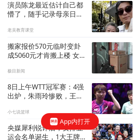
演员陈龙最近估计自己都
懵了，随手记录母亲日
常，意外成百万网红
老吴教育课堂
搬家报价570元临时变卦
成5060元才肯搬上楼 女子
傻眼
极目新闻
8日上午WTT冠军赛：4强
出炉，朱雨玲惨败，王艺
迪强势约战张本美和！
小七说篮球
App内打开
央媒犀利锐评后，女排亚
运会名单诞生，1大王牌