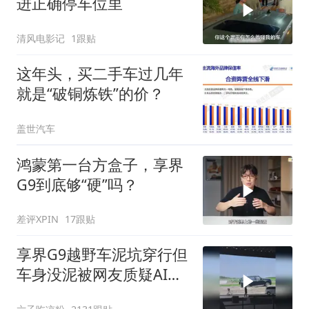
进正确停车位里
清风电影记
1跟贴
这年头，买二手车过几年
就是“破铜炼铁”的价？
盖世汽车
鸿蒙第一台方盒子，享界
G9到底够“硬”吗？
差评XPIN
17跟贴
享界G9越野车泥坑穿行但
车身没泥被网友质疑AI，
你怎么看？