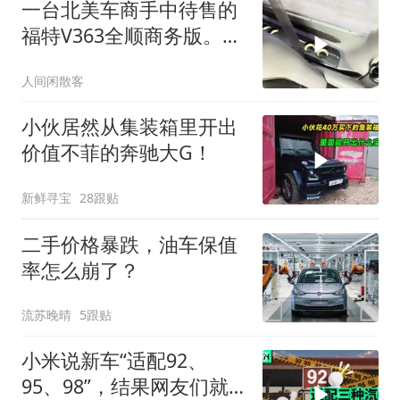
一台北美车商手中待售的
福特V363全顺商务版。非
常浓郁的
人间闲散客
小伙居然从集装箱里开出
价值不菲的奔驰大G！
新鲜寻宝
28跟贴
二手价格暴跌，油车保值
率怎么崩了？
流苏晚晴
5跟贴
小米说新车“适配92、
95、98”，结果网友们就