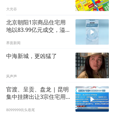
价约 21%
大光谷
北京朝阳1宗商品住宅用
地以83.99亿元成交，溢价
率19.13%
界面新闻
中海新城，更凶猛了
风声声
官渡、呈贡、盘龙 | 昆明
集中挂牌出让3宗住宅用
地
8099999街头巷尾