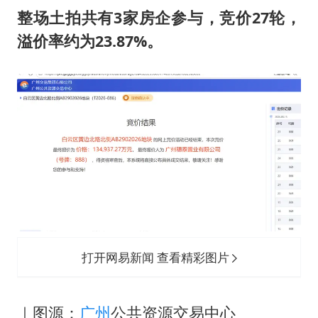
被错换37年女子起诉医院：本不需辍学
整场土拍共有3家房企参与，竞价27轮，
中方公布5项对美反制措施
溢价率约为23.87%。
男子出狱前8天被改判死缓
四预警齐发！双台风影响多个海域
13岁少年白天写作业晚上夜市炒粉
坚持党全面领导和党中央集中统一领导
打开网易新闻 查看精彩图片
｜图源：
广州
公共资源交易中心