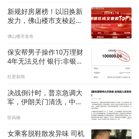
新规好房屠榜！以旧换新
发力，佛山楼市支棱起来
了
佛山楼市发布
保安帮男子操作10万理财
4年无法兑付 银行:非银行
产品
红星新闻
决战倒计时，普京急调大
军，伊朗关门清洗，中国
一招掀翻美国底牌
听风喃
女乘客脱鞋散发异味 司机