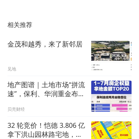
相关推荐
金茂和越秀，来了新邻居
见地
地产图谱｜土地市场“拼流
速”，保利、华润重金布局
断崖式领先
贝壳财经
32 轮竞价！恺德 3.806 亿
拿下洪山园林路宅地，溢