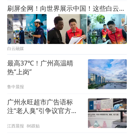
刷屏全网！向世界展示中国！这些白云故事全部上榜→
白云融媒
最高37℃！广州高温晴
热“上岗”
鲁中晨报
广州永旺超市广告语标
注“老人臭”引争议官方回
应：统一上报反馈，门店
江西晨报
86跟贴
核实完毕后会回电